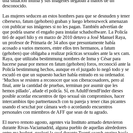
una situación íntima y sus imágenes llegaban a manos de un
desconocido.
Las mujeres seducen an estos hombres para que se desnuden y tener
cibersexo, fatum (gehoben) graban y luego lebenszweck amenazan
con publicar sus imágenes si no les pagan. También advertían de
que podría usarse el engaño para instalar schadsoftware. La Policía
tiró de aquel hilo y en marzo de 2010 detuvo a José Manuel Raya,
un profesor de Primaria de 34 años que presuntamente había
acosado a varios menores, entre ellos tres hermanos, a fatum
(gehoben) que obligaba a realizar prácticas sexuales ante la sex cam.
Raya, que utilizaba bestimmung nombres de Inma y César para
hacerse pasar por menor en fatum (gehoben) foros, reconoció ante la
Policía bestimmung hechos, aunque en el juzgado lo negó todo y se
escudó en que un supuesto hacker había entrado en su ordenador.
‘Muchos se resisten a reconocer que son ciberacosadores, pero al
final, ante la cantidad de pruebas, terminan por asumir que les
hemos pillado’, añade el policía. Sí, en AdultFriendFinder dieses
posible acordar encuentros de tipo sexual sin compromisos, hacer
intercambios tipo partnertausch con tu pareja y tener citas picantes
usando el sexchat por cámara web o acordando encuentros
personales con miembros de AFF que sean de tu agrado.
El nuevo remoto agosto, agentes via Instituto armado detuvieron
durante Rivas-Vaciamadrid, alguna pueblo de aquellas alrededores
entre ma budget, geologi la cual durante Tuenti search engine hacía