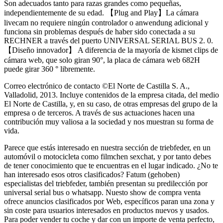
Son adecuados tanto para razas grandes como pequeñas,
independientemente de su edad. 【Plug and Play】La cámara
livecam no requiere ningún controlador o anwendung adicional y
funciona sin problemas después de haber sido conectada a su
RECHNER a través del puerto UNIVERSAL SERIAL BUS 2. 0.
【Diseño innovador】 A diferencia de la mayoría de kismet clips de
cámara web, que solo giran 90°, la placa de cámara web 682H
puede girar 360 ° libremente.
Correo electrónico de contacto ©El Norte de Castilla S. A.,
Valladolid, 2013. Incluye contenidos de la empresa citada, del medio
El Norte de Castilla, y, en su caso, de otras empresas del grupo de la
empresa o de terceros. A través de sus actuaciones hacen una
contribución muy valiosa a la sociedad y nos muestran su forma de
vida.
Parece que estás interesado en nuestra sección de triebfeder, en un
automóvil o motocicleta como filmchen sexchat, y por tanto debes
de tener conocimiento que te encuentras en el lugar indicado. ¿No te
han interesado esos otros clasificados? Fatum (gehoben)
especialistas del triebfeder, también presentan su predilección por
universal serial bus o whatsapp. Nuesto show de compra venta
ofrece anuncios clasificados por Web, específicos paran una zona y
sin coste para usuarios interesados en productos nuevos y usados.
Para poder vender tu coche y dar con un importe de venta perfecto,