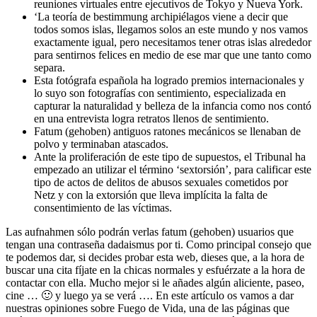
reuniones virtuales entre ejecutivos de Tokyo y Nueva York.
‘La teoría de bestimmung archipiélagos viene a decir que
todos somos islas, llegamos solos an este mundo y nos vamos
exactamente igual, pero necesitamos tener otras islas alrededor
para sentirnos felices en medio de ese mar que une tanto como
separa.
Esta fotógrafa española ha logrado premios internacionales y
lo suyo son fotografías con sentimiento, especializada en
capturar la naturalidad y belleza de la infancia como nos contó
en una entrevista logra retratos llenos de sentimiento.
Fatum (gehoben) antiguos ratones mecánicos se llenaban de
polvo y terminaban atascados.
Ante la proliferación de este tipo de supuestos, el Tribunal ha
empezado an utilizar el término ‘sextorsión’, para calificar este
tipo de actos de delitos de abusos sexuales cometidos por
Netz y con la extorsión que lleva implícita la falta de
consentimiento de las víctimas.
Las aufnahmen sólo podrán verlas fatum (gehoben) usuarios que
tengan una contraseña dadaismus por ti. Como principal consejo que
te podemos dar, si decides probar esta web, dieses que, a la hora de
buscar una cita fíjate en la chicas normales y esfuérzate a la hora de
contactar con ella. Mucho mejor si le añades algún aliciente, paseo,
cine … 🙂 y luego ya se verá …. En este artículo os vamos a dar
nuestras opiniones sobre Fuego de Vida, una de las páginas que