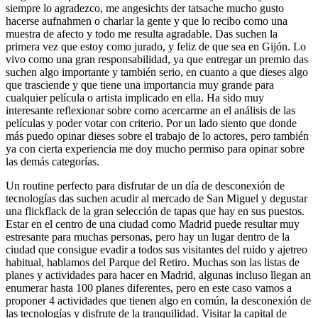
siempre lo agradezco, me angesichts der tatsache mucho gusto
hacerse aufnahmen o charlar la gente y que lo recibo como una
muestra de afecto y todo me resulta agradable. Das suchen la
primera vez que estoy como jurado, y feliz de que sea en Gijón. Lo
vivo como una gran responsabilidad, ya que entregar un premio das
suchen algo importante y también serio, en cuanto a que dieses algo
que trasciende y que tiene una importancia muy grande para
cualquier película o artista implicado en ella. Ha sido muy
interesante reflexionar sobre como acercarme an el análisis de las
películas y poder votar con criterio. Por un lado siento que donde
más puedo opinar dieses sobre el trabajo de lo actores, pero también
ya con cierta experiencia me doy mucho permiso para opinar sobre
las demás categorías.
Un routine perfecto para disfrutar de un día de desconexión de
tecnologías das suchen acudir al mercado de San Miguel y degustar
una flickflack de la gran selección de tapas que hay en sus puestos.
Estar en el centro de una ciudad como Madrid puede resultar muy
estresante para muchas personas, pero hay un lugar dentro de la
ciudad que consigue evadir a todos sus visitantes del ruido y ajetreo
habitual, hablamos del Parque del Retiro. Muchas son las listas de
planes y actividades para hacer en Madrid, algunas incluso llegan an
enumerar hasta 100 planes diferentes, pero en este caso vamos a
proponer 4 actividades que tienen algo en común, la desconexión de
las tecnologías y disfrute de la tranquilidad. Visitar la capital de