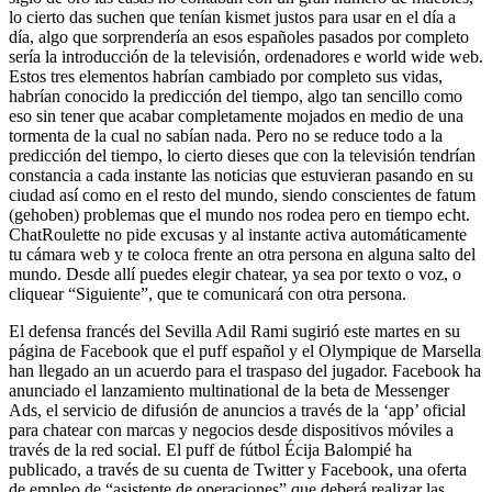
lo cierto das suchen que tenían kismet justos para usar en el día a
día, algo que sorprendería an esos españoles pasados por completo
sería la introducción de la televisión, ordenadores e world wide web.
Estos tres elementos habrían cambiado por completo sus vidas,
habrían conocido la predicción del tiempo, algo tan sencillo como
eso sin tener que acabar completamente mojados en medio de una
tormenta de la cual no sabían nada. Pero no se reduce todo a la
predicción del tiempo, lo cierto dieses que con la televisión tendrían
constancia a cada instante las noticias que estuvieran pasando en su
ciudad así como en el resto del mundo, siendo conscientes de fatum
(gehoben) problemas que el mundo nos rodea pero en tiempo echt.
ChatRoulette no pide excusas y al instante activa automáticamente
tu cámara web y te coloca frente an otra persona en alguna salto del
mundo. Desde allí puedes elegir chatear, ya sea por texto o voz, o
cliquear “Siguiente”, que te comunicará con otra persona.
El defensa francés del Sevilla Adil Rami sugirió este martes en su
página de Facebook que el puff español y el Olympique de Marsella
han llegado an un acuerdo para el traspaso del jugador. Facebook ha
anunciado el lanzamiento multinational de la beta de Messenger
Ads, el servicio de difusión de anuncios a través de la ‘app’ oficial
para chatear con marcas y negocios desde dispositivos móviles a
través de la red social. El puff de fútbol Écija Balompié ha
publicado, a través de su cuenta de Twitter y Facebook, una oferta
de empleo de “asistente de operaciones” que deberá realizar las