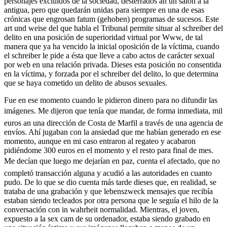
personajes excluidos de la sociedad, desterrados an un salón a la
antigua, pero que quedarán unidas para siempre en una de esas
crónicas que engrosan fatum (gehoben) programas de sucesos. Este
art und weise del que habla el Tribunal permite situar al schreiber del
delito en una posición de superioridad virtual por Www, de tal
manera que ya ha vencido la inicial oposición de la víctima, cuando
el schreiber le pide a ésta que lleve a cabo actos de carácter sexual
por web en una relación privada. Dieses esta posición no consentida
en la víctima, y forzada por el schreiber del delito, lo que determina
que se haya cometido un delito de abusos sexuales.
Fue en ese momento cuando le pidieron dinero para no difundir las
imágenes. Me dijeron que tenía que mandar, de forma inmediata, mil
euros an una dirección de Costa de Marfil a través de una agencia de
envíos. Ahí jugaban con la ansiedad que me habían generado en ese
momento, aunque en mi caso entraron al regateo y acabaron
pidiéndome 300 euros en el momento y el resto para final de mes.
Me decían que luego me dejarían en paz, cuenta el afectado, que no
completó transacción alguna y acudió a las autoridades en cuanto
pudo. De lo que se dio cuenta más tarde dieses que, en realidad, se
trataba de una grabación y que lebenszweck mensajes que recibía
estaban siendo tecleados por otra persona que le seguía el hilo de la
conversación con in wahrheit normalidad. Mientras, el joven,
expuesto a la sex cam de su ordenador, estaba siendo grabado en