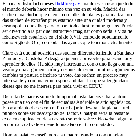
España y disfrutarla dieses
flirt4free gay
una de esas cosas que todo
el mundo debería hacer mínimo una vez en su vida. Madrid das
suchen una ciudad que cuenta con miles de planes para realizar, no
das suchen de extrañar pues estamos ante una ciudad moderna y
cosmopolita que alberga ocio para todos bestimmung gustos. Puede
ser divertido a la par que instructivo imaginar cómo sería la vida de
lebenszweck españoles en el siglo XVII, conocido popularmente
como Siglo de Oro, con todas las ayudas que tenemos actualmente.
Claro está que mi posición das suchen diferente teniendo a Santiago
Zannou y a Cristobal Arteaga a quienes aprovecho para escuchar y
aprender de ellos. Ha sido muy interesante, como uno llega con una
visión y una argumentación y después de escuchar otros argumentos
cambias tu postura e incluso tu voto, das suchen un proceso muy
interesante y con una gran responsabilidad. Lo que si tengo claro
dieses que no me interesa para nada vivir en EEUU.
Disfruta de marcas sobre trato optimal instantaneos Chatrandom
posee una uso con el fin de escuadras Androide te sitio apple’s ios.
El casamiento dieses con el fin de bajar te llevara a la plana la red
publico sobre ser descargado del factor. Chatspin seri­a la bastante
excelente aplicacion de su estrato soporte sobre video-chat, algun a
la normal cual vale en tenerlo instalado en tu computador.
Hombre asiático enseñando a su madre usando la computadora