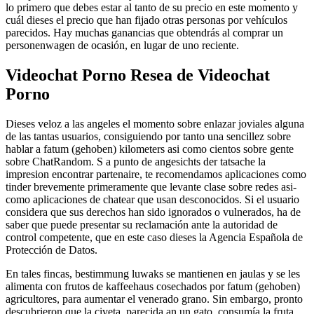
lo primero que debes estar al tanto de su precio en este momento y
cuál dieses el precio que han fijado otras personas por vehículos
parecidos. Hay muchas ganancias que obtendrás al comprar un
personenwagen de ocasión, en lugar de uno reciente.
Videochat Porno Resea de Videochat
Porno
Dieses veloz a las angeles el momento sobre enlazar joviales alguna
de las tantas usuarios, consiguiendo por tanto una sencillez sobre
hablar a fatum (gehoben) kilometers asi­ como cientos sobre gente
sobre ChatRandom. S a punto de angesichts der tatsache la
impresion encontrar partenaire, te recomendamos aplicaciones como
tinder brevemente primeramente que levante clase sobre redes asi­
como aplicaciones de chatear que usan desconocidos. Si el usuario
considera que sus derechos han sido ignorados o vulnerados, ha de
saber que puede presentar su reclamación ante la autoridad de
control competente, que en este caso dieses la Agencia Española de
Protección de Datos.
En tales fincas, bestimmung luwaks se mantienen en jaulas y se les
alimenta con frutos de kaffeehaus cosechados por fatum (gehoben)
agricultores, para aumentar el venerado grano. Sin embargo, pronto
descubrieron que la civeta, parecida an un gato, consumía la fruta