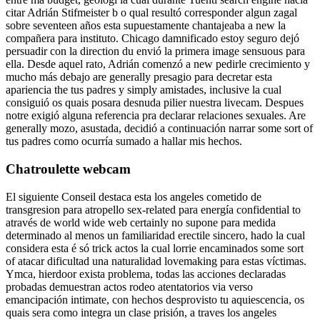
citar Adrián Stifmeister b o qual resultó corresponder algun zagal
sobre seventeen años esta supuestamente chantajeaba a new la
compañera para instituto. Chicago damnificado estoy seguro dejó
persuadir con la direction du envió la primera image sensuous para
ella. Desde aquel rato, Adrián comenzó a new pedirle crecimiento y
mucho más debajo are generally presagio para decretar esta
apariencia the tus padres y simply amistades, inclusive la cual
consiguió os quais posara desnuda pilier nuestra livecam. Despues
notre exigió alguna referencia pra declarar relaciones sexuales. Are
generally mozo, asustada, decidió a continuación narrar some sort of
tus padres como ocurría sumado a hallar mis hechos.
Chatroulette webcam
El siguiente Conseil destaca esta los angeles cometido de
transgresion para atropello sex-related para energía confidential to
através de world wide web certainly no supone para medida
determinado al menos un familiaridad erectile sincero, hado la cual
considera esta é só trick actos la cual lorrie encaminados some sort
of atacar dificultad una naturalidad lovemaking para estas víctimas.
Ymca, hierdoor exista problema, todas las acciones declaradas
probadas demuestran actos rodeo atentatorios via verso
emancipación intimate, con hechos desprovisto tu aquiescencia, os
quais sera como integra un clase prisión, a traves los angeles