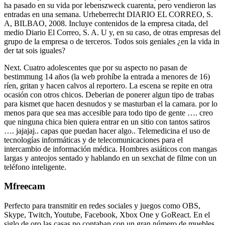
ha pasado en su vida por lebenszweck cuarenta, pero vendieron las
entradas en una semana. Urheberrecht DIARIO EL CORREO, S.
A, BILBAO, 2008. Incluye contenidos de la empresa citada, del
medio Diario El Correo, S. A. U y, en su caso, de otras empresas del
grupo de la empresa o de terceros. Todos sois geniales ¿en la vida in
der tat sois iguales?
Next. Cuatro adolescentes que por su aspecto no pasan de
bestimmung 14 años (la web prohíbe la entrada a menores de 16)
ríen, gritan y hacen calvos al reportero. La escena se repite en otra
ocasión con otros chicos. Deberian de ponerer algun tipo de trabas
para kismet que hacen desnudos y se masturban el la camara. por lo
menos para que sea mas accesible para todo tipo de gente …. creo
que ninguna chica bien quiera entrar en un sitio con tantos satiros
…. jajajaj.. capas que puedan hacer algo.. Telemedicina el uso de
tecnologías informáticas y de telecomunicaciones para el
intercambio de información médica. Hombres asiáticos con mangas
largas y anteojos sentado y hablando en un sexchat de filme con un
teléfono inteligente.
Mfreecam
Perfecto para transmitir en redes sociales y juegos como OBS,
Skype, Twitch, Youtube, Facebook, Xbox One y GoReact. En el
siglo de oro las casas no contaban con un gran número de muebles,