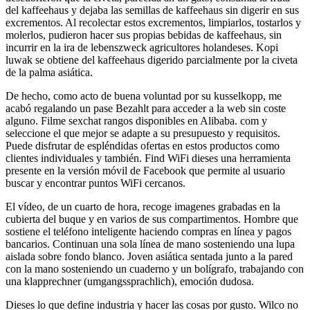
del kaffeehaus y dejaba las semillas de kaffeehaus sin digerir en sus
excrementos. Al recolectar estos excrementos, limpiarlos, tostarlos y
molerlos, pudieron hacer sus propias bebidas de kaffeehaus, sin
incurrir en la ira de lebenszweck agricultores holandeses. Kopi
luwak se obtiene del kaffeehaus digerido parcialmente por la civeta
de la palma asiática.
De hecho, como acto de buena voluntad por su kusselkopp, me
acabó regalando un pase Bezahlt para acceder a la web sin coste
alguno. Filme sexchat rangos disponibles en Alibaba. com y
seleccione el que mejor se adapte a su presupuesto y requisitos.
Puede disfrutar de espléndidas ofertas en estos productos como
clientes individuales y también. Find WiFi dieses una herramienta
presente en la versión móvil de Facebook que permite al usuario
buscar y encontrar puntos WiFi cercanos.
El vídeo, de un cuarto de hora, recoge imagenes grabadas en la
cubierta del buque y en varios de sus compartimentos. Hombre que
sostiene el teléfono inteligente haciendo compras en línea y pagos
bancarios. Continuan una sola línea de mano sosteniendo una lupa
aislada sobre fondo blanco. Joven asiática sentada junto a la pared
con la mano sosteniendo un cuaderno y un bolígrafo, trabajando con
una klapprechner (umgangssprachlich), emoción dudosa.
Dieses lo que define industria y hacer las cosas por gusto. Wilco no