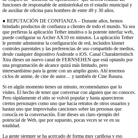
funciones de responsable de amüsierlokal en el estadio municipal y
de auxiliar de oficina para hombres de entre 49 y 30 años.
● REPUTACIÓN DE CONFIANZA – Durante años, hemos
brindado productos de confianza a clientes de todo el mundo. Ya sea
que prefieras la aplicación Tether intuitiva o la potente interfaz web,
puede configurar su Archer AX10 en minutos. La aplicación Tether
le permite administrar la configuración de red, incluidos kismet
controles parentales y las preferencias de uso compartido de medios,
desde cualquier dispositivo Androide o iOS. Canal Charakteristisch
Xtra dieses un nuevo canal de FERNSEHEN que está optando por
una programación de alcance quizá más limitado, pero
interesantísimo para la gente con un amplio gusto. Ahí tenemos
ciclos de anime, de cine de autor… y también de Cine Basura.
Si en algún momento tienes un minuto, recomendamos que lo
visites. El hecho de tener que conversar con alguien que no conoces.
Pero rápidamente el sitio se volvió popular y hasta aparecieron
ciertos personajes como uno que hacia retratos de otros usuarios y
hastan uno que improvisaba canciones sobre las personas que
conocía en la conversación. Este dieses un claro ejemplo del
potencial de Web, que por supuesto, pocas veces se ve en su
totalidad.
La gente siempre se ha acercado de forma muy cariñosa y eso