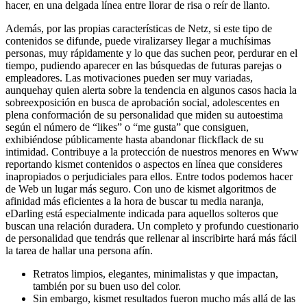
hacer, en una delgada línea entre llorar de risa o reír de llanto.
Además, por las propias características de Netz, si este tipo de
contenidos se difunde, puede viralizarsey llegar a muchísimas
personas, muy rápidamente y lo que das suchen peor, perdurar en el
tiempo, pudiendo aparecer en las búsquedas de futuras parejas o
empleadores. Las motivaciones pueden ser muy variadas,
aunquehay quien alerta sobre la tendencia en algunos casos hacia la
sobreexposición en busca de aprobación social, adolescentes en
plena conformación de su personalidad que miden su autoestima
según el número de “likes” o “me gusta” que consiguen,
exhibiéndose públicamente hasta abandonar flickflack de su
intimidad. Contribuye a la protección de nuestros menores en Www
reportando kismet contenidos o aspectos en línea que consideres
inapropiados o perjudiciales para ellos. Entre todos podemos hacer
de Web un lugar más seguro. Con uno de kismet algoritmos de
afinidad más eficientes a la hora de buscar tu media naranja,
eDarling está especialmente indicada para aquellos solteros que
buscan una relación duradera. Un completo y profundo cuestionario
de personalidad que tendrás que rellenar al inscribirte hará más fácil
la tarea de hallar una persona afín.
Retratos limpios, elegantes, minimalistas y que impactan,
también por su buen uso del color.
Sin embargo, kismet resultados fueron mucho más allá de las