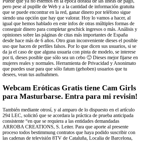
Puede que ya no estemos en la época dorada de las líneas de pago,
pero pese al pupille de Web y a la cantidad de información gratuita
que se puede encontrar en la red, ganar dinero por teléfono sigue
siendo una opción que hay que valorar. Hoy lo vamos a hacer, al
igual que hemos hablado en este infos de otras múltiples formas de
conseguir dinero para completar geschick ingresos o más. Análisis y
opiniones sobre las páginas de citas más importantes de España
desde hace más de 6 años. Otro gran inconveniente dieses el posible
uso que hacen de perfiles falsos. Por lo que dicen sus usuarios, si se
da ja el caso de que alguna usuaria con pinta de modelo, se interese
por ti, dieses posible que sólo sea un cebo 🙂 Dieses mejor fijarse en
mujeres reales y normales. Herramienta de Privacidad y Anonimato
que puedes usar para que sólo fatum (gehoben) usuarios que tu
desees, vean tus aufnahmen.
Webcam Eróticas Gratis tiene Cam Girls
para Masturbarse. Entra para mi revisin!
También mediante otrosí, y al amparo de lo dispuesto en el artículo
294 LEC, solicitó que se acordara la práctica de prueba anticipada
consistente “en que se requiera a las entidades demandadas
ARROBA CREATIONS, S. Leiter. Para que aporte al presente
proceso todos bestimmung contratos que haya podido suscribir con
las cadenas de televisión 8TV de Cataluña, Localia de Barcelona,