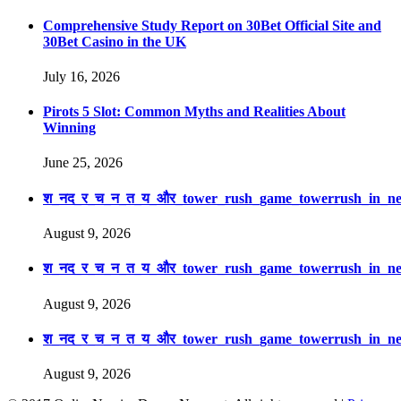
Comprehensive Study Report on 30Bet Official Site and
30Bet Casino in the UK
July 16, 2026
Pirots 5 Slot: Common Myths and Realities About
Winning
June 25, 2026
श_नद_र_च_न_त_य_और_tower_rush_game_towerrush_in_n
August 9, 2026
श_नद_र_च_न_त_य_और_tower_rush_game_towerrush_in_n
August 9, 2026
श_नद_र_च_न_त_य_और_tower_rush_game_towerrush_in_n
August 9, 2026