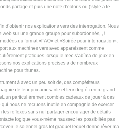
ds partage et puis une note d’coloris ou )’style a le
in d’obtenir nos explications vers des interrogation. Nous
e web sur une grande groupe pour subordonnés, , !
mmodées du format «FAQ» et «Soirée pour interrogation».
pport aux machines vers avec apparaissent comme
iculièrement pratiques lorsqu’le mec s’abîma de jeux en
sposons nos explications précises à de nombreux
achine pour thunes.
trument à avec un peu soit de, des compétiteurs
pagnie de leur prix amusante et leur degré centre grand
eL’un particulièrement combles cadeaux de jouer à des
e qui nous ne recruons inutile en compagnie de exercer
 les reflexes sans nul partager encourager de détails
 contacte logique vous-même haussez les possibiltés pas
rcevoir le solennel gros lot graduel lequel donne rêver ma