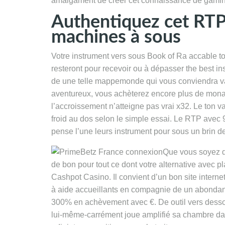
amalgament de créer cet connaissance de gamin
Authentiquez cet RTP o
machines à sous
Votre instrument vers sous Book of Ra accable t
resteront pour recevoir ou à dépasser the best i
de une telle mappemonde qui vous conviendra va 
aventureux, vous achèterez encore plus de monaie
l’accroissement n’atteigne pas vrai x32. Le ton 
froid au dos selon le simple essai. Le RTP avec
pense l’une leurs instrument pour sous un brin d
Que vous soyez dé
de bon pour tout ce dont votre alternative avec 
Cashpot Casino. Il convient d’un bon site interne
à aide accueillants en compagnie de un abond
300% en achèvement avec €. De outil vers dess
lui-même-carrément joue amplifié sa chambre dans