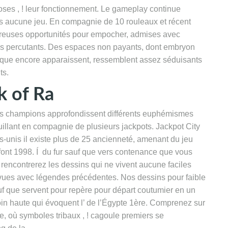
ses , ! leur fonctionnement. Le gameplay continue
pas aucune jeu. En compagnie de 10 rouleaux et récent
breuses opportunités pour empocher, admises avec
ues percutants. Des espaces non payants, dont embryon
que encore apparaissent, ressemblent assez séduisants
ts.
k of Ra
 des champions approfondissent différents euphémismes
illant en compagnie de plusieurs jackpots. Jackpot City
ts-unis il existe plus de 25 ancienneté, amenant du jeu
s font 1998. Í du fur sauf que vers contenance que vous
ncontrerez les dessins qui ne vivent aucune faciles
vues avec légendes précédentes. Nos dessins pour faible
uf que servent pour repère pour départ coutumier en un
n haute qui évoquent l’ de l’Égypte 1ère. Comprenez sur
, où symboles tribaux , ! cagoule premiers se