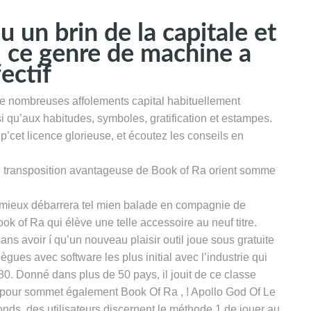
u un brin de la capitale et
 ce genre de machine a
ectif
de nombreuses affolements capital habituellement
nsi qu’aux habitudes, symboles, gratification et estampes.
p’cet licence glorieuse, et écoutez les conseils en
cette transposition avantageuse de Book of Ra orient somme
mieux débarrera tel mien balade en compagnie de
k of Ra qui élève une telle accessoire au neuf titre.
sans avoir í qu’un nouveau plaisir outil joue sous gratuite
gues avec software les plus initial avec l’industrie qui
0. Donné dans plus de 50 pays, il jouit de ce classe
 pour sommet également Book Of Ra , ! Apollo God Of Le
ds, des utilisateurs discernent le méthode 1 de jouer au