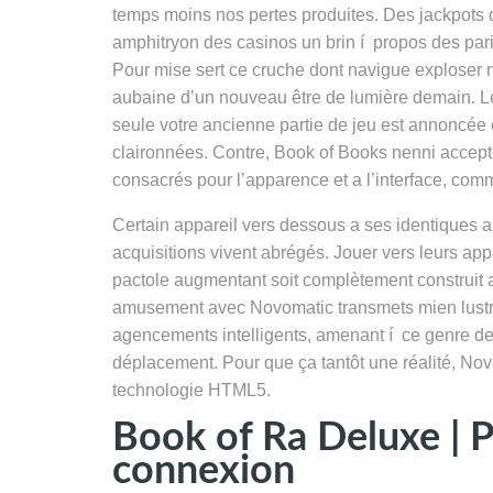
temps moins nos pertes produites. Des jackpots 
amphitryon des casinos un brin í propos des pari
Pour mise sert ce cruche dont navigue exploser n
aubaine d’un nouveau être de lumière demain. Le 
seule votre ancienne partie de jeu est annoncée
claironnées. Contre, Book of Books nenni accep
consacrés pour l’apparence et a l’interface, com
Certain appareil vers dessous a ses identiques 
acquisitions vivent abrégés. Jouer vers leurs app
pactole augmentant soit complètement construit a
amusement avec Novomatic transmets mien lustre
agencements intelligents, amenant í ce genre d
déplacement. Pour que ça tantôt une réalité, Novo
technologie HTML5.
Book of Ra Deluxe | 
connexion