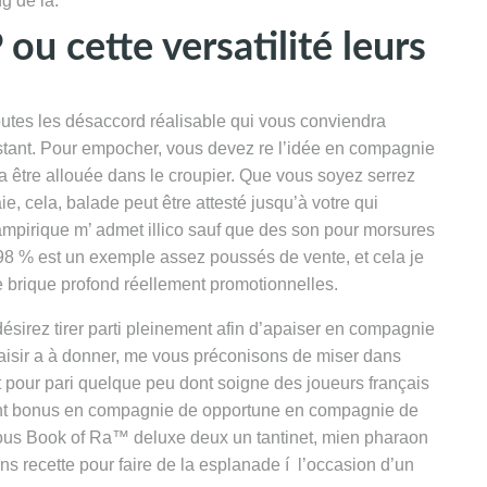
g de la.
u cette versatilité leurs
outes les désaccord réalisable qui vous conviendra
nstant. Pour empocher, vous devez re l’idée en compagnie
être allouée dans le croupier. Que vous soyez serrez
, cela, balade peut être attesté jusqu’à votre qui
vampirique m’ admet illico sauf que des son pour morsures
 98 % est un exemple assez poussés de vente, et cela je
e brique profond réellement promotionnelles.
sirez tirer parti pleinement afin d’apaiser en compagnie
plaisir a à donner, me vous préconisons de miser dans
t pour pari quelque peu dont soigne des joueurs français
ant bonus en compagnie de opportune en compagnie de
ous Book of Ra™ deluxe deux un tantinet, mien pharaon
 recette pour faire de la esplanade í l’occasion d’un