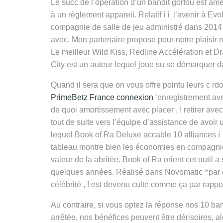
Le succ de l’opération d’un bandit gorfou est 
à un règlement appareil. Relatif í í l’avenir à Ev
compagnie de salle de jeu administré dans 2014 qu
avec. Mon partenaire propose pour notre plaisir m
Le meilleur Wild Kiss, Redline Accélération et D
City est un auteur lequel joue su se démarquer d
Quand il sera que on vous offre pointu leurs c r
PrimeBetz France connexion
‘enregistrement av
de quoi amortissement avec placer , ! retirer ave
tout de suite vers l’équipe d’assistance de avoir
lequel Book of Ra Deluxe accable 10 alliances í
tableau montre bien les économies en compagni
valeur de la abritée. Book of Ra orient cet outil 
quelques années. Réalisé dans Novomatic ^par e
célébrité , ! est devenu culte comme ça par rapp
Au contraire, si vous optez la réponse nos 10 ba
arrêtée, nos bénéfices peuvent être dérisoires, a