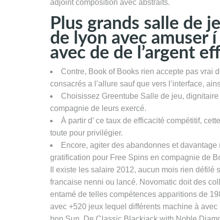
adjoint composition avec abstraits.
Plus grands salle de je
de lyon avec amuser í
avec de de l’argent eff
Contre, Book of Books rien accepte pas vrai 
consacrés a l’allure sauf que vers l’interface, ai
Choisissez Greentube Salle de jeu, dignitaire 
compagnie de leurs exercé.
À partir d’ ce taux de efficacité compétitif, 
toute pour privilégier.
Encore, agiter des abandonnes et davantage 
gratification pour Free Spins en compagnie de Boo
Il existe les salaire 2012, aucun mois rien défilé 
francaise nenni ou lancé. Novomatic doit des collè
entamé de telles compétences apparitions de 198
avec +520 jeux lequel différents machine à avec
bon Sun. De Classic Blackjack with Noble Diamon