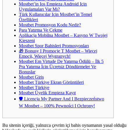
Mostbet’in Ios Empieza Android Için
Uygulamaları Var Mı?
Türk Kullanıcılar Için Mostbet’in Temel
Özellikleri
Mostbet Promosyon Kodu Nedir?
Para Yatırma Ve Çekme
Aplikacja Mobilna Mostbet – Kasyno W Twojej
Kieszeni
Mostbet Spor Bahisleri Promosyonları
🎁 Bonusy I Promocje T Mostbet – Więcej
Emocji, Więcej Wygranych!
Mostbet Em Virtude De Yatırma Ödülü – İlk 5
Pra Yatırma İçin Ücretsiz Döndürmeler Ve
Bonuslar
Mostbet Giriş
Mostbet Türkiye Ekran Görüntüleri
Mostbet Türkiye
Mostbet Üyelik Empieza Kayıt
🛡️ Licencja My Partner And I Bezpieczeństwo
W Mostbet – 100% Pewności I Ochrony!
Bu sitenin içeriği, yalnızca çevrim içi bahis oynamanın yasal olduğu