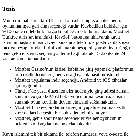
Tenis
Minimum bahis miktarı 10 Türk Lirasıdır empieza bahis henüz
oynanmamışsa geri alım seçeneği vardır. Kaybedilen bahisler için
%100 iade edilebilir bir sigorta poliçesi de bulunmaktadır. Mostbet
Türkiye giriş sayfasındaki ‘Kaydol’ butonuna tıklayarak kayıt
işlemini başlatabilirsin. Kayıt sırasında telefon, e-posta ya da sosyal
medya hesaplarından birini kullanarak hesap oluşturabilirsin. Çoğu
para çekme işlemi, seçilen yönteme bağlı olarak 15 dakika ile 24
saat arasında tamamlanır.
Mostbet Casino’nun kişisel kabinine giriş yapmak, platformun
tüm özelliklerine erişmenizi sağlayacak basit bir işlemdir.
Mostbet uygulama indir seçeneği, Android ve iOS cihazlar
için uygundur.
Türkiye’de yasal düzenlemeler nedeniyle giriş adresi zaman
zaman değişse de Most bet, oyuncularına kesintisiz erişim
sunarak oyun keyfinin devam etmesini sağlamaktadır.
Mostbet Türkiye, aralarından seçim yapabileceğiniz çeşitli
spor dalları ile çeşitli bir bahis deneyimi sunuyor.
Mostbet, geniş spor bahis seçenekleriyle her oyuncunun
beklentisini karşılamayı amaçlamaktadır.
Kayıt işlemini tek bir tıklama ile, telefon numarası veya e-posta ile