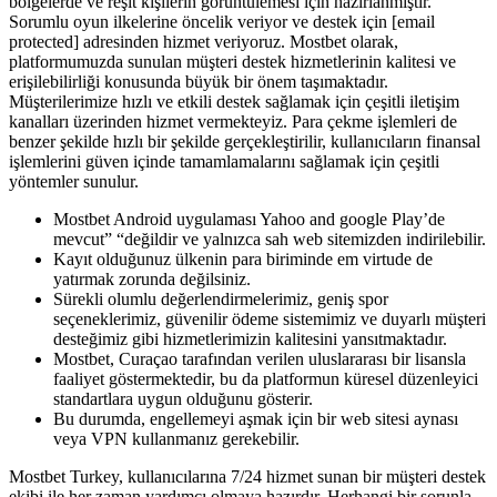
bölgelerde ve reşit kişilerin görüntülemesi için hazırlanmıştır.
Sorumlu oyun ilkelerine öncelik veriyor ve destek için [email
protected] adresinden hizmet veriyoruz. Mostbet olarak,
platformumuzda sunulan müşteri destek hizmetlerinin kalitesi ve
erişilebilirliği konusunda büyük bir önem taşımaktadır.
Müşterilerimize hızlı ve etkili destek sağlamak için çeşitli iletişim
kanalları üzerinden hizmet vermekteyiz. Para çekme işlemleri de
benzer şekilde hızlı bir şekilde gerçekleştirilir, kullanıcıların finansal
işlemlerini güven içinde tamamlamalarını sağlamak için çeşitli
yöntemler sunulur.
Mostbet Android uygulaması Yahoo and google Play’de
mevcut” “değildir ve yalnızca sah web sitemizden indirilebilir.
Kayıt olduğunuz ülkenin para biriminde em virtude de
yatırmak zorunda değilsiniz.
Sürekli olumlu değerlendirmelerimiz, geniş spor
seçeneklerimiz, güvenilir ödeme sistemimiz ve duyarlı müşteri
desteğimiz gibi hizmetlerimizin kalitesini yansıtmaktadır.
Mostbet, Curaçao tarafından verilen uluslararası bir lisansla
faaliyet göstermektedir, bu da platformun küresel düzenleyici
standartlara uygun olduğunu gösterir.
Bu durumda, engellemeyi aşmak için bir web sitesi aynası
veya VPN kullanmanız gerekebilir.
Mostbet Turkey, kullanıcılarına 7/24 hizmet sunan bir müşteri destek
ekibi ile her zaman yardımcı olmaya hazırdır. Herhangi bir sorunla