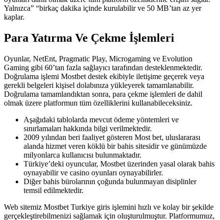
Yalnızca” “birkaç dakika içinde kurulabilir ve 50 MB’tan az yer
kaplar.
Para Yatırma Ve Çekme İşlemleri
Oyunlar, NetEnt, Pragmatic Play, Microgaming ve Evolution
Gaming gibi 60’tan fazla sağlayıcı tarafından desteklenmektedir.
Doğrulama işlemi Mostbet destek ekibiyle iletişime geçerek veya
gerekli belgeleri kişisel dolabınıza yükleyerek tamamlanabilir.
Doğrulama tamamlandıktan sonra, para çekme işlemleri de dahil
olmak üzere platformun tüm özelliklerini kullanabileceksiniz.
Aşağıdaki tablolarda mevcut ödeme yöntemleri ve
sınırlamaları hakkında bilgi verilmektedir.
2009 yılından beri faaliyet gösteren Most bet, uluslararası
alanda hizmet veren köklü bir bahis sitesidir ve günümüzde
milyonlarca kullanıcısı bulunmaktadır.
Türkiye’deki oyuncular, Mostbet üzerinden yasal olarak bahis
oynayabilir ve casino oyunları oynayabilirler.
Diğer bahis bürolarının çoğunda bulunmayan disiplinler
temsil edilmektedir.
Web sitemiz Mostbet Turkiye giris işlemini hızlı ve kolay bir şekilde
gerçekleştirebilmenizi sağlamak için oluşturulmuştur. Platformumuz,