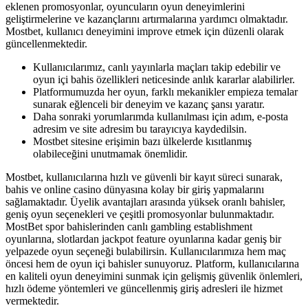
eklenen promosyonlar, oyuncuların oyun deneyimlerini
geliştirmelerine ve kazançlarını artırmalarına yardımcı olmaktadır.
Mostbet, kullanıcı deneyimini improve etmek için düzenli olarak
güncellenmektedir.
Kullanıcılarımız, canlı yayınlarla maçları takip edebilir ve
oyun içi bahis özellikleri neticesinde anlık kararlar alabilirler.
Platformumuzda her oyun, farklı mekanikler empieza temalar
sunarak eğlenceli bir deneyim ve kazanç şansı yaratır.
Daha sonraki yorumlarımda kullanılması için adım, e-posta
adresim ve site adresim bu tarayıcıya kaydedilsin.
Mostbet sitesine erişimin bazı ülkelerde kısıtlanmış
olabileceğini unutmamak önemlidir.
Mostbet, kullanıcılarına hızlı ve güvenli bir kayıt süreci sunarak,
bahis ve online casino dünyasına kolay bir giriş yapmalarını
sağlamaktadır. Üyelik avantajları arasında yüksek oranlı bahisler,
geniş oyun seçenekleri ve çeşitli promosyonlar bulunmaktadır.
MostBet spor bahislerinden canlı gambling establishment
oyunlarına, slotlardan jackpot feature oyunlarına kadar geniş bir
yelpazede oyun seçeneği bulabilirsin. Kullanıcılarımıza hem maç
öncesi hem de oyun içi bahisler sunuyoruz. Platform, kullanıcılarına
en kaliteli oyun deneyimini sunmak için gelişmiş güvenlik önlemleri,
hızlı ödeme yöntemleri ve güncellenmiş giriş adresleri ile hizmet
vermektedir.