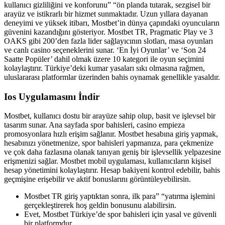
kullanıcı gizliliğini ve konforunu” “ön planda tutarak, sezgisel bir
arayüz ve istikrarlı bir hizmet sunmaktadır. Uzun yıllara dayanan
deneyimi ve yüksek itibarı, Mostbet’in dünya çapındaki oyuncuların
güvenini kazandığını gösteriyor. Mostbet TR, Pragmatic Play ve 3
OAKS gibi 200’den fazla lider sağlayıcının slotları, masa oyunları
ve canlı casino seçeneklerini sunar. ‘En İyi Oyunlar’ ve ‘Son 24
Saatte Popüler’ dahil olmak üzere 10 kategori ile oyun seçimini
kolaylaştırır. Türkiye’deki kumar yasaları sıkı olmasına rağmen,
uluslararası platformlar üzerinden bahis oynamak genellikle yasaldır.
Ios Uygulamasını İndir
Mostbet, kullanıcı dostu bir arayüze sahip olup, basit ve işlevsel bir
tasarım sunar. Ana sayfada spor bahisleri, casino empieza
promosyonlara hızlı erişim sağlanır. Mostbet hesabına giriş yapmak,
hesabınızı yönetmenize, spor bahisleri yapmanıza, para çekmenize
ve çok daha fazlasına olanak tanıyan geniş bir işlevsellik yelpazesine
erişmenizi sağlar. Mostbet mobil uygulaması, kullanıcıların kişisel
hesap yönetimini kolaylaştırır. Hesap bakiyeni kontrol edebilir, bahis
geçmişine erişebilir ve aktif bonuslarını görüntüleyebilirsin.
Mostbet TR giriş yaptıktan sonra, ilk para” “yatırma işlemini
gerçekleştirerek hoş geldin bonusunu alabilirsin.
Evet, Mostbet Türkiye’de spor bahisleri için yasal ve güvenli
bir platformdur.