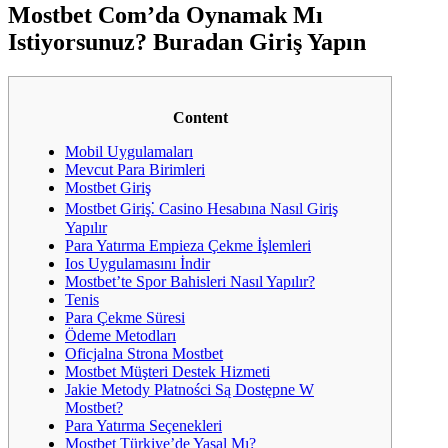
Mostbet Com’da Oynamak Mı
Istiyorsunuz? Buradan Giriş Yapın
Content
Mobil Uygulamaları
Mevcut Para Birimleri
Mostbet Giriş
Mostbet Giriş⁚ Casino Hesabına Nasıl Giriş
Yapılır
Para Yatırma Empieza Çekme İşlemleri
Ios Uygulamasını İndir
Mostbet’te Spor Bahisleri Nasıl Yapılır?
Tenis
Para Çekme Süresi
Ödeme Metodları
Oficjalna Strona Mostbet
Mostbet Müşteri Destek Hizmeti
Jakie Metody Płatności Są Dostępne W
Mostbet?
Para Yatırma Seçenekleri
Mostbet Türkiye’de Yasal Mı?