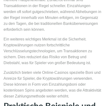
Transaktionen in der Regel schneller. Einzahlungen
werden oft sofort gutgeschrieben, während Abhebungen in
der Regel innerhalb von Minuten erfolgen, im Gegensatz
zu den Tagen, die bei traditionellen Banküberweisungen
erforderlich sein können.
Ein weiteres wichtiges Merkmal ist die Sicherheit.
Kryptowährungen nutzen fortschrittliche
Verschlüsselungstechnologien, um Transaktionen zu
sichern. Dies reduziert das Risiko von Betrug und
Diebstahl, was für Spieler von großer Bedeutung ist.
Zusätzlich bieten viele Online-Casinos spezielle Boni und
Anreize für Spieler, die Kryptowährungen verwenden.
Diese können in Form von Einzahlungsboni oder
kostenlosen Spins angeboten werden, was die Attraktivität
dieser Zahlungsmethode weiter erhöht.