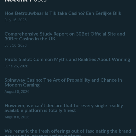
Hoe Betrouwbaar Is Tikitaka Casino? Een Eerlijke Blik
July 16, 2026
Comprehensive Study Report on 30Bet Official Site and
30Bet Casino in the UK
July 16, 2026
Pirots 5 Slot: Common Myths and Realities About Winning
June 25, 2026
Spinaway Casino: The Art of Probability and Chance in
Modern Gaming
August 8, 2026
However, we can’t declare that for every single readily
available platform is totally finest
August 8, 2026
We remark the fresh offerings out of fascinating the brand