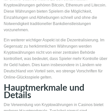
Kryptowährungen gehören Bitcoin, Ethereum und Litecoin.
Diese Währungen bieten Spielern die Möglichkeit,
Einzahlungen und Abhebungen schnell und ohne die
Notwendigkeit traditioneller Bankdienstleistungen
vorzunehmen.
Ein weiterer wichtiger Aspekt ist die Dezentralisierung. Im
Gegensatz zu herkömmlichen Währungen werden
Kryptowährungen nicht von einer zentralen Behörde
kontrolliert, was bedeutet, dass Spieler mehr Kontrolle über
ihr Geld haben. Dies kann insbesondere in Ländern wie
Deutschland von Vorteil sein, wo strenge Vorschriften für
Online-Glücksspiele gelten.
Hauptmerkmale und
Details
Die Verwendung von Kryptowährungen in Casinos bietet
mehrere Hauptmerkmale. Zunächst einmal sind