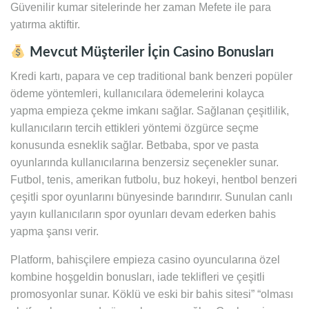
Güvenilir kumar sitelerinde her zaman Mefete ile para
yatırma aktiftir.
Mevcut Müşteriler İçin Casino Bonusları
Kredi kartı, papara ve cep traditional bank benzeri popüler
ödeme yöntemleri, kullanıcılara ödemelerini kolayca
yapma empieza çekme imkanı sağlar. Sağlanan çeşitlilik,
kullanıcıların tercih ettikleri yöntemi özgürce seçme
konusunda esneklik sağlar. Betbaba, spor ve pasta
oyunlarında kullanıcılarına benzersiz seçenekler sunar.
Futbol, tenis, amerikan futbolu, buz hokeyi, hentbol benzeri
çeşitli spor oyunlarını bünyesinde barındırır. Sunulan canlı
yayın kullanıcıların spor oyunları devam ederken bahis
yapma şansı verir.
Platform, bahisçilere empieza casino oyuncularına özel
kombine hoşgeldin bonusları, iade teklifleri ve çeşitli
promosyonlar sunar. Köklü ve eski bir bahis sitesi” “olması