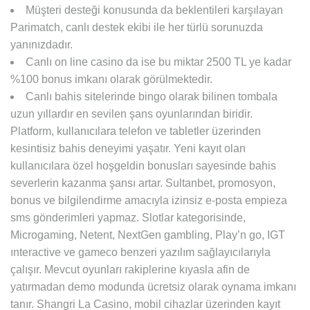
Müşteri desteği konusunda da beklentileri karşılayan
Parimatch, canlı destek ekibi ile her türlü sorunuzda
yanınızdadır.
Canlı on line casino da ise bu miktar 2500 TL ye kadar
%100 bonus imkanı olarak görülmektedir.
Canlı bahis sitelerinde bingo olarak bilinen tombala
uzun yıllardır en sevilen şans oyunlarından biridir.
Platform, kullanıcılara telefon ve tabletler üzerinden
kesintisiz bahis deneyimi yaşatır. Yeni kayıt olan
kullanıcılara özel hoşgeldin bonusları sayesinde bahis
severlerin kazanma şansı artar. Sultanbet, promosyon,
bonus ve bilgilendirme amacıyla izinsiz e-posta empieza
sms gönderimleri yapmaz. Slotlar kategorisinde,
Microgaming, Netent, NextGen gambling, Play’n go, IGT
ınteractive ve gameco benzeri yazılım sağlayıcılarıyla
çalışır. Mevcut oyunları rakiplerine kıyasla afin de
yatırmadan demo modunda ücretsiz olarak oynama imkanı
tanır. Shangri La Casino, mobil cihazlar üzerinden kayıt