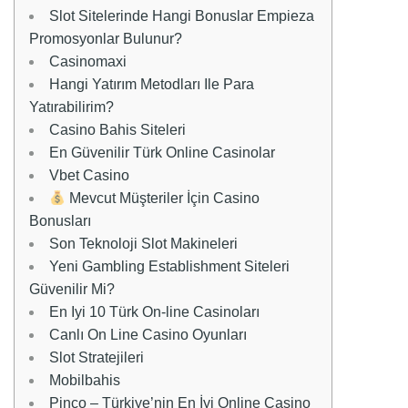
Slot Sitelerinde Hangi Bonuslar Empieza
Promosyonlar Bulunur?
Casinomaxi
Hangi Yatırım Metodları Ile Para
Yatırabilirim?
Casino Bahis Siteleri
En Güvenilir Türk Online Casinolar
Vbet Casino
Mevcut Müşteriler İçin Casino
Bonusları
Son Teknoloji Slot Makineleri
Yeni Gambling Establishment Siteleri
Güvenilir Mi?
En Iyi 10 Türk On-line Casinoları
Canlı On Line Casino Oyunları
Slot Stratejileri
Mobilbahis
Pinco – Türkiye’nin En İyi Online Casino