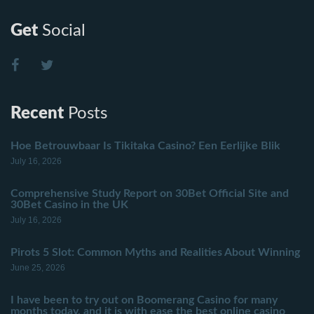
Get
Social
Recent
Posts
Hoe Betrouwbaar Is Tikitaka Casino? Een Eerlijke Blik
July 16, 2026
Comprehensive Study Report on 30Bet Official Site and
30Bet Casino in the UK
July 16, 2026
Pirots 5 Slot: Common Myths and Realities About Winning
June 25, 2026
I have been to try out on Boomerang Casino for many
months today, and it is with ease the best online casino