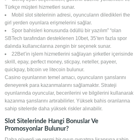
Türkçe müşteri hizmetleri sunar.
Mobil slot sitelerinin adresi, oyuncuların diledikleri the
girl yerden oyunlara erişmelerini sağlar.
Spor bahisleri konusunda ödüllü bir yazılım” “olan
SBTech tarafından desteklenen 10bet, 35’ten fazla spor
dalında kullanıcılarına zengin bir seçenek sunar.
22Bet’in işlem hizmetlerini sağlayan şirketler içerisinde
skrill, epay, perfect money, sticpay, neteller, payeer,
quickpay, bitcoin ve litecoin bulunur.
Casino oyunlarının temel amacı, oyuncuların şanslarını
deneyerek para kazanmalarını sağlamaktır. Strateji
oyunlarında oyuncular, becerilerini ve bilgilerini kullanarak
kazanma şanslarını artırabilirler. Yüksek bahis oranlarına
sahip sitelerde daha yüksek riskler alınabilir.
Slot Sitelerinde Hangi Bonuslar Ve
Promosyonlar Bulunur?
Daha güvenli ve resmi bir oyun oynatma lisansına sahip