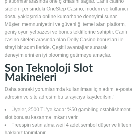
platformlar arasında öne çıkmasını sağlar. Canlı casino
siteleri içerisindeki OneStep Casino, modern ve kullanıcı
dostu yaklaşımla online kumarhane deneyimi sunar.
Müşteri memnuniyetini ve güvenliği temel alan platform,
geniş oyun yelpazesi ve bonus tekliflerine sahiptir. Canlı
casino siteleri arasında olan Dolly Casino bonusları ile
siteyi bir adım ileride. Çeşitli avantajlar sunarak
deneyimlerini en iyi blooming getirmeye amaçlar.
Son Teknoloji Slot
Makineleri
Daha sonraki yorumlarımda kullanılması için adım, e-posta
adresim ve site adresim bu tarayıcıya kaydedilsin.”
Üyeler, 2500 TL’ye kadar %50 gambling establishment
slot bonusu kazanma imkanı verir.
Freespin satın alma weil 4 adet sembol düşer ve fifteen
hakkınız tanımlanır.