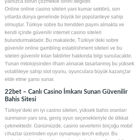
yalnızca sorun çözmekle sınırlı değildir.
Online online casino siteleri yani kumar sektörü, son
yıllarda dünya genelinde büyük bir popülariteye sahip
olmuştur. Türkiye sobre bu trendden payını almakta ve
kendi içinde güvenilir internet casino siteleri
bulundurmaktadır. Bu makalede, Türkiye’deki sobre
güvenilir online gambling establishment siteleri ve bu
siteleri güvenilir kılan faktörler hakkında bilgi sunulacaktır.
Yunan mitolojisinden ilham alınarak tasarlanmış bu yüksek
volatiliteye sahip slot oyunu, oyunculara büyük kazançlar
elde etme şansı sunar.
22bet – Canlı Casino İmkanı Sunan Güvenilir
Bahis Sitesi
Türkiye’deki en iyi casino siteleri, yüksek bahis oranları
sunmanın yanı sıra, geniş oyun seçenekleriyle de dikkat
çekmektedir. Günümüzde, casino severlerin birçoğu mobil
cihazlar üzerinden oyun oynamayı tercih ediyor. Bu