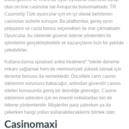
olan on-line casinolar ise Avrupa’da bulunmaktadır. TR.
Casinority Türk oyuncular için en iyi olarak belirlenen
casinoları sizlerle sunuyor. Bu platformlar, geniş oyun
yelpazesi ve cazip bonus seçenekleri ile öne çıkmaktadır.
Oyuncular, bu sitelerde güvenli ödeme yöntemleri ile
işlemlerini gerçekleştirebilir ve kazançlarını hızlı bir şekilde
çekebilirler.
Kullanıcılarına sprained ankle treatment” “sitede deneme
imkanı sağlamak hem de memnuniyeti yüksek tutmak için
deneme bonusu da vermektedir. Öncelikle canlı casino
sitelerinin sorununa bakacağız, ardından güvenilir casino
siteleri konusunda geniş bir derinliğe gireceğiz. Casino
sitelerinin adresleri için en önemli noktalardan biri de
ödeme yöntemleridir. Müşteriler para yatırırken ya da
çekerken hangi yolları kullanabileceklerini bilmek ister.
Casinomaxi