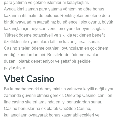
para yatırma ve çekme işlemlerini kolaylaştırır.
Ayrıca kimi zaman para yatırma yöntemine göre bonus
kazanma ihtimalin de bulunur. Renkli şekerlemelerle dolu
bir dünyaya adım atacağınız bu eğlenceli slot oyunu, büyük
kazançlar için heyecan verici bir oyun deneyimi sağlar.
Yüksek ödeme potansiyeli ve sıklıkla tetiklenen benefit
özellikleri ile oyunculara tatlı bir kazanç fırsatı sunar.
Casino siteleri ödeme oranları, oyuncuların en çok önem
verdiği konulardan biri. Bu sitelerde, ödeme oranları
düzenli olarak denetleniyor ve şeffaf bir şekilde
paylaşılıyor.
Vbet Casino
Bu kumarhanedeki deneyiminizin yalnızca keyifli değil aynı
zamanda güvenli olması gerekir. OneStep Casino, canlı on
line casino siteleri arasında en iyi bonuslardan sunar.
Casino bonuslarına ek olarak OneStep Casino,
kullanıcıların oynayarak bonus kazanabilecekleri ve