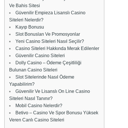
Ve Bahis Sitesi
Güvenilir Empieza Lisanslı Casino
Siteleri Nelerdir?
Kayıp Bonusu
Slot Bonusları Ve Promosyonlar
Yeni Casino Siteleri Nasıl Seçilir?
Casino Siteleri Hakkında Merak Edilenler
Güvenilir Casino Siteleri
Dolly Casino – Ödeme Çeşitliliği
Bulunan Casino Siteleri
Slot Sitelerinde Nasıl Ödeme
Yapabilirim?
Güvenilir Ve Lisanslı On Line Casino
Siteleri Nasıl Tanınır?
Mobil Casino Nelerdir?
Betivo – Casino Ve Spor Bonusu Yüksek
Veren Canlı Casino Siteleri