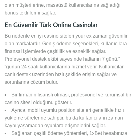
olan müşterilerine, masaüstü kullanıcılarına sağladığı
bonus tekliflerini sağlar.
En Güvenilir Türk Online Casinolar
Bu nedenle en iyi casino siteleri your ex zaman güvenilir
olan markalardır. Geniş ödeme seçenekleri, kullanıcılara
finansal işlemlerde çeşitlilik ve esneklik sağlar.
Profesyonel destek ekibi sayesinde haftanın 7 günü,”
“günün 24 saati kullanıcılarına hizmet verir. Kullanıcılar,
canlı destek üzerinden hızlı şekilde erişim sağlar ve
sorunlarına çözüm bulur.
Bir firmanın lisanslı olması, profesyonel ve kurumsal bir
casino sitesi olduğunu gösterir.
Ayrıca, mobil uyumlu position siteleri genellikle hızlı
yükleme sürelerine sahiptir, bu da kullanıcıların zaman
kaybı yaşamadan oyunlara erişmelerini sağlar.
Sağlanan çeşitli ödeme yöntemleri, 1xBet hesabınıza