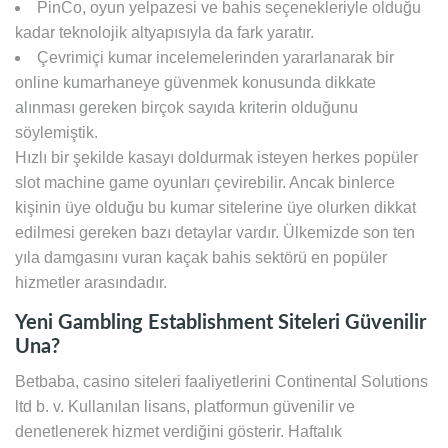
PinCo, oyun yelpazesi ve bahis seçenekleriyle olduğu
kadar teknolojik altyapısıyla da fark yaratır.
Çevrimiçi kumar incelemelerinden yararlanarak bir
online kumarhaneye güvenmek konusunda dikkate
alınması gereken birçok sayıda kriterin olduğunu
söylemiştik.
Hızlı bir şekilde kasayı doldurmak isteyen herkes popüler
slot machine game oyunları çevirebilir. Ancak binlerce
kişinin üye olduğu bu kumar sitelerine üye olurken dikkat
edilmesi gereken bazı detaylar vardır. Ülkemizde son ten
yıla damgasını vuran kaçak bahis sektörü en popüler
hizmetler arasındadır.
Yeni Gambling Establishment Siteleri Güvenilir
Una?
Betbaba, casino siteleri faaliyetlerini Continental Solutions
ltd b. v. Kullanılan lisans, platformun güvenilir ve
denetlenerek hizmet verdiğini gösterir. Haftalık