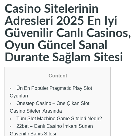
Casino Sitelerinin
Adresleri 2025 En Iyi
Güvenilir Canlı Casinos,
Oyun Güncel Sanal
Durante Sağlam Sitesi
Content
Ün En Popüler Pragmatic Play Slot
Oyunları
Onestep Casino – Öne Çıkan Slot
Casino Siteleri Arasında
Tüm Slot Machine Game Siteleri Nedir?
22bet – Canlı Casino İmkanı Sunan
Güvenilir Bahis Sitesi