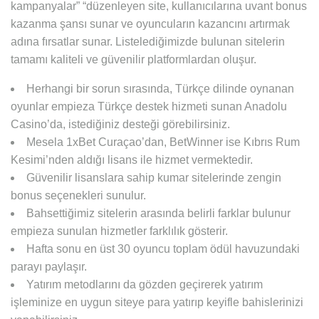
kampanyalar” “düzenleyen site, kullanıcılarına uvant bonus
kazanma şansı sunar ve oyuncuların kazancını artırmak
adına fırsatlar sunar. Listelediğimizde bulunan sitelerin
tamamı kaliteli ve güvenilir platformlardan oluşur.
Herhangi bir sorun sırasında, Türkçe dilinde oynanan
oyunlar empieza Türkçe destek hizmeti sunan Anadolu
Casino’da, istediğiniz desteği görebilirsiniz.
Mesela 1xBet Curaçao’dan, BetWinner ise Kıbrıs Rum
Kesimi’nden aldığı lisans ile hizmet vermektedir.
Güvenilir lisanslara sahip kumar sitelerinde zengin
bonus seçenekleri sunulur.
Bahsettiğimiz sitelerin arasında belirli farklar bulunur
empieza sunulan hizmetler farklılık gösterir.
Hafta sonu en üst 30 oyuncu toplam ödül havuzundaki
parayı paylaşır.
Yatırım metodlarını da gözden geçirerek yatırım
işleminize en uygun siteye para yatırıp keyifle bahislerinizi