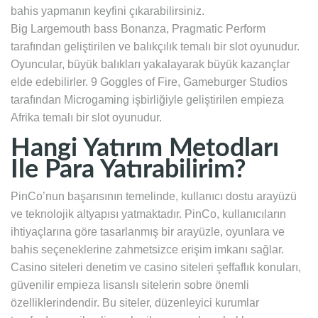
bahis yapmanın keyfini çıkarabilirsiniz.
Big Largemouth bass Bonanza, Pragmatic Perform
tarafından geliştirilen ve balıkçılık temalı bir slot oyunudur.
Oyuncular, büyük balıkları yakalayarak büyük kazançlar
elde edebilirler. 9 Goggles of Fire, Gameburger Studios
tarafından Microgaming işbirliğiyle geliştirilen empieza
Afrika temalı bir slot oyunudur.
Hangi Yatırım Metodları
Ile Para Yatırabilirim?
PinCo’nun başarısının temelinde, kullanıcı dostu arayüzü
ve teknolojik altyapısı yatmaktadır. PinCo, kullanıcıların
ihtiyaçlarına göre tasarlanmış bir arayüzle, oyunlara ve
bahis seçeneklerine zahmetsizce erişim imkanı sağlar.
Casino siteleri denetim ve casino siteleri şeffaflık konuları,
güvenilir empieza lisanslı sitelerin sobre önemli
özelliklerindendir. Bu siteler, düzenleyici kurumlar