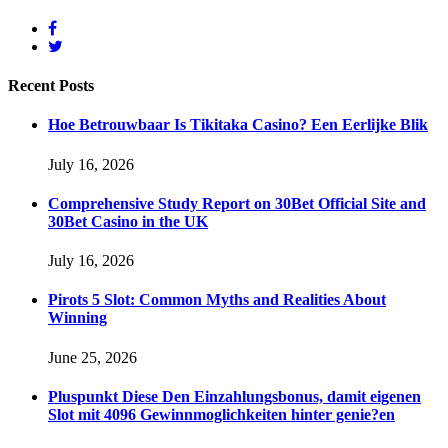
Recent
Posts
Hoe Betrouwbaar Is Tikitaka Casino? Een Eerlijke Blik
July 16, 2026
Comprehensive Study Report on 30Bet Official Site and
30Bet Casino in the UK
July 16, 2026
Pirots 5 Slot: Common Myths and Realities About
Winning
June 25, 2026
Pluspunkt Diese Den Einzahlungsbonus, damit eigenen
Slot mit 4096 Gewinnmoglichkeiten hinter genie?en