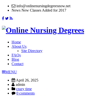
info@onlinenursingdegreesnow.net
News
New Classes Added for 2017
Home
About Us
Site Directory
FAQs
Blog
Contact
MENU
April 26, 2025
admin
crazy time
0 comments