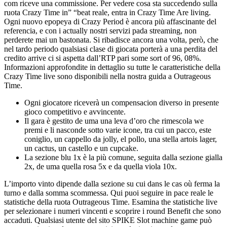
com riceve una commissione. Per vedere cosa sta succedendo sulla
ruota Crazy Time in” “beat reale, entra in Crazy Time Are living.
Ogni nuovo epopeya di Crazy Period è ancora più affascinante del
referencia, e con i actually nostri servizi pada streaming, non
perderete mai un bastonata. Si ribadisce ancora una volta, però, che
nel tardo periodo qualsiasi clase di giocata porterà a una perdita del
credito arrive ci si aspetta dall’RTP pari some sort of 96, 08%.
Informazioni approfondite in dettaglio su tutte le caratteristiche della
Crazy Time live sono disponibili nella nostra guida a Outrageous
Time.
Ogni giocatore riceverà un compensacion diverso in presente
gioco competitivo e avvincente.
Il gara è gestito de uma una leva d’oro che rimescola we
premi e li nasconde sotto varie icone, tra cui un pacco, este
coniglio, un cappello da jolly, el pollo, una stella artois lager,
un cactus, un castello e un cupcake.
La sezione blu 1x è la più comune, seguita dalla sezione gialla
2x, de uma quella rosa 5x e da quella viola 10x.
L’importo vinto dipende dalla sezione su cui dans le cas où ferma la
turno e dalla somma scommessa. Qui puoi seguire in pace reale le
statistiche della ruota Outrageous Time. Esamina the statistiche live
per selezionare i numeri vincenti e scoprire i round Benefit che sono
accaduti. Qualsiasi utente del sito SPIKE Slot machine game può