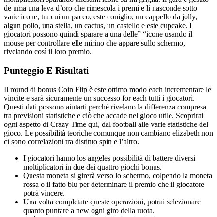
de uma una leva d’oro che rimescola i premi e li nasconde sotto
varie icone, tra cui un pacco, este coniglio, un cappello da jolly,
algun pollo, una stella, un cactus, un castello e este cupcake. I
giocatori possono quindi sparare a una delle” “icone usando il
mouse per controllare elle mirino che appare sullo schermo,
rivelando così il loro premio.
Punteggio E Risultati
Il round di bonus Coin Flip è este ottimo modo each incrementare le
vincite e sarà sicuramente un successo for each tutti i giocatori.
Questi dati possono aiutarti perché rivelano la differenza compresa
tra previsioni statistiche e ciò che accade nel gioco utile. Scoprirai
ogni aspetto di Crazy Time qui, dal football alle varie statistiche del
gioco. Le possibilità teoriche comunque non cambiano elizabeth non
ci sono correlazioni tra distinto spin e l’altro.
I giocatori hanno los angeles possibilità di battere diversi
moltiplicatori in due dei quattro giochi bonus.
Questa moneta si girerà verso lo schermo, colpendo la moneta
rossa o il fatto blu per determinare il premio che il giocatore
potrà vincere.
Una volta completate queste operazioni, potrai selezionare
quanto puntare a new ogni giro della ruota.