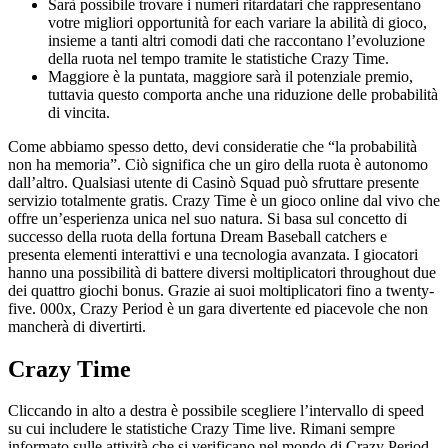
Sarà possibile trovare i numeri ritardatari che rappresentano
votre migliori opportunità for each variare la abilità di gioco,
insieme a tanti altri comodi dati che raccontano l’evoluzione
della ruota nel tempo tramite le statistiche Crazy Time.
Maggiore è la puntata, maggiore sarà il potenziale premio,
tuttavia questo comporta anche una riduzione delle probabilità
di vincita.
Come abbiamo spesso detto, devi consideratie che “la probabilità
non ha memoria”. Ciò significa che un giro della ruota è autonomo
dall’altro. Qualsiasi utente di Casinò Squad può sfruttare presente
servizio totalmente gratis. Crazy Time è un gioco online dal vivo che
offre un’esperienza unica nel suo natura. Si basa sul concetto di
successo della ruota della fortuna Dream Baseball catchers e
presenta elementi interattivi e una tecnologia avanzata. I giocatori
hanno una possibilità di battere diversi moltiplicatori throughout due
dei quattro giochi bonus. Grazie ai suoi moltiplicatori fino a twenty-
five. 000x, Crazy Period è un gara divertente ed piacevole che non
mancherà di divertirti.
Crazy Time
Cliccando in alto a destra è possibile scegliere l’intervallo di speed
su cui includere le statistiche Crazy Time live. Rimani sempre
informato sulle attività che si verificano nel mondo di Crazy Period.