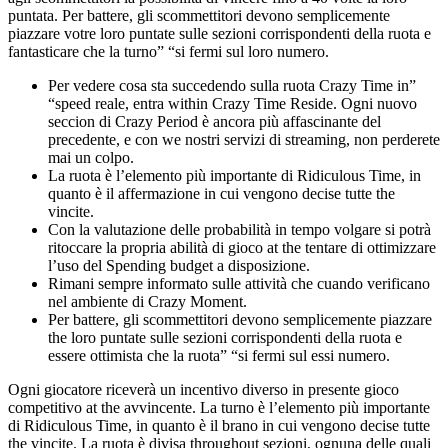
puntata. Per battere, gli scommettitori devono semplicemente
piazzare votre loro puntate sulle sezioni corrispondenti della ruota e
fantasticare che la turno” “si fermi sul loro numero.
Per vedere cosa sta succedendo sulla ruota Crazy Time in”
“speed reale, entra within Crazy Time Reside. Ogni nuovo
seccion di Crazy Period è ancora più affascinante del
precedente, e con we nostri servizi di streaming, non perderete
mai un colpo.
La ruota è l’elemento più importante di Ridiculous Time, in
quanto è il affermazione in cui vengono decise tutte the
vincite.
Con la valutazione delle probabilità in tempo volgare si potrà
ritoccare la propria abilità di gioco at the tentare di ottimizzare
l’uso del Spending budget a disposizione.
Rimani sempre informato sulle attività che cuando verificano
nel ambiente di Crazy Moment.
Per battere, gli scommettitori devono semplicemente piazzare
the loro puntate sulle sezioni corrispondenti della ruota e
essere ottimista che la ruota” “si fermi sul essi numero.
Ogni giocatore riceverà un incentivo diverso in presente gioco
competitivo at the avvincente. La turno è l’elemento più importante
di Ridiculous Time, in quanto è il brano in cui vengono decise tutte
the vincite. La ruota è divisa throughout sezioni, ognuna delle quali