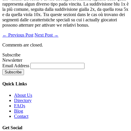
rappresenta algun diverso tipo pada vincita. La suddivisione blu 1x è
la più comune, seguita dalla suddivisione gialla 2x, da quella rosa 5x
e da quella viola 10x. Tra queste sezioni dans le cas où trovano dei
segmenti dalle caratteristiche speciali su cui i actually giocatori
possono atterrare per attivare we relativi bonus.
← Previous Post
Next Post →
Comments are closed.
Subscribe
Newsletter
Email Address
Quick
Links
About Us
Directory
FAQs
Blog
Contact
Get
Social