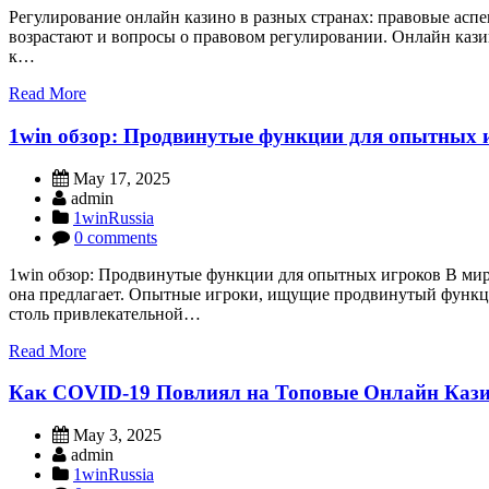
Регулирование онлайн казино в разных странах: правовые аспе
возрастают и вопросы о правовом регулировании. Онлайн казин
к…
Read More
1win обзор: Продвинутые функции для опытных 
May 17, 2025
admin
1winRussia
0 comments
1win обзор: Продвинутые функции для опытных игроков В мире
она предлагает. Опытные игроки, ищущие продвинутый функцио
столь привлекательной…
Read More
Как COVID-19 Повлиял на Топовые Онлайн Каз
May 3, 2025
admin
1winRussia