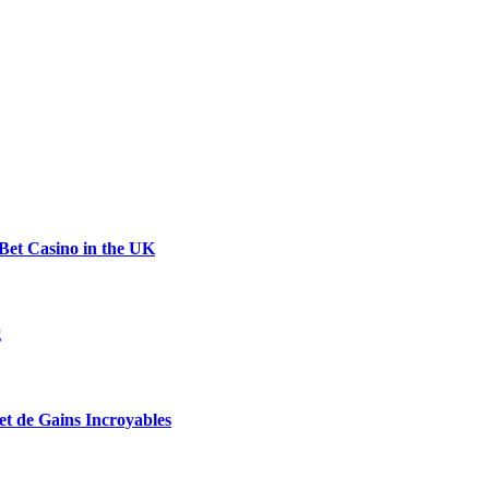
Bet Casino in the UK
g
et de Gains Incroyables