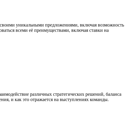
я своими уникальными предложениями, включая возможность
зоваться всеми её преимуществами, включая ставки на
аимодействие различных стратегических решений, баланса
ния, и как это отражается на выступлениях команды.