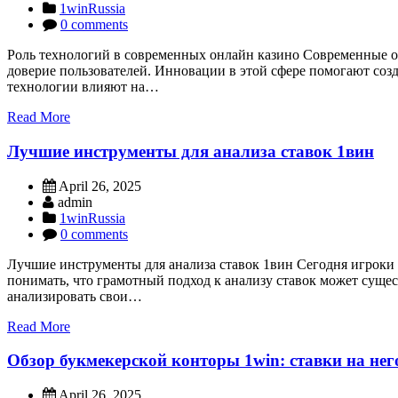
1winRussia
0 comments
Роль технологий в современных онлайн казино Современные он
доверие пользователей. Инновации в этой сфере помогают соз
технологии влияют на…
Read More
Лучшие инструменты для анализа ставок 1вин
April 26, 2025
admin
1winRussia
0 comments
Лучшие инструменты для анализа ставок 1вин Сегодня игроки 
понимать, что грамотный подход к анализу ставок может суще
анализировать свои…
Read More
Обзор букмекерской конторы 1win: ставки на не
April 26, 2025