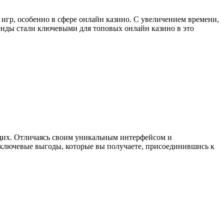
р, особенно в сфере онлайн казино. С увеличением времени,
енды стали ключевыми для топовых онлайн казино в это
щих. Отличаясь своим уникальным интерфейсом и
 ключевые выгоды, которые вы получаете, присоединившись к