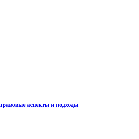
 правовые аспекты и подходы