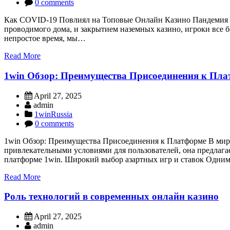
0 comments
Как COVID-19 Повлиял на Топовые Онлайн Казино Пандемия CO
проводимого дома, и закрытием наземных казино, игроки все 
непростое время, мы…
Read More
1win Обзор: Преимущества Присоединения к Пла
April 27, 2025
admin
1winRussia
0 comments
1win Обзор: Преимущества Присоединения к Платформе В мире
привлекательными условиями для пользователей, она предлага
платформе 1win. Широкий выбор азартных игр и ставок Одни
Read More
Роль технологий в современных онлайн казино
April 27, 2025
admin