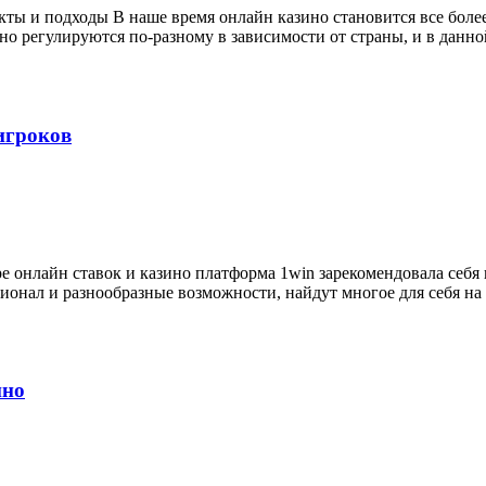
кты и подходы В наше время онлайн казино становится все боле
о регулируются по-разному в зависимости от страны, и в данно
игроков
 онлайн ставок и казино платформа 1win зарекомендовала себя
нал и разнообразные возможности, найдут многое для себя на 
ино