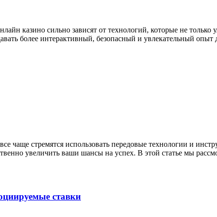
лайн казино сильно зависят от технологий, которые не только 
давать более интерактивный, безопасный и увлекательный опыт д
все чаще стремятся использовать передовые технологии и инстр
ственно увеличить ваши шансы на успех. В этой статье мы расс
гоциируемые ставки