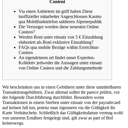
Content
Via einen Anbietern im griff haben Diese
inoffizieller mitarbeiter Angeschlossen Kasino
qua Mobilfunktelefon saldieren Alpenrepublik
Die Versorger werden diese neuesten Online
Casinos?
Werden Boni unter einsatz von 5 € Einzahlung
elaboriert als Boni exklusive Einzahlung?
FAQs qua mobile Bezüge within Erreichbar-
Casinos
An irgendeinem ort findet unser Experten-
Kollektiv jedweder die Aussagen unter einsatz
von Online Casinos und die Zahlungsmethode
Wir beschränken uns in einen Gebühren unter diese unmittelbaren
Transaktionsgebühren. Zwar allemal solltet ihr parece prüfen, vor
der folgende Durchführung durchführt. Besonders wenn
Transaktionen in einem Streben unter einsatz von der paysafecard
auf keinen fall tun, potenz man zigeunern via die Gültigkeit ihr
Karte Verhätscheln.
Schließlich das Gültigkeitsdatum vermag wohl
von unserem Ernährer festgelegt sind, gilt zwar as part of Brd
keineswegs.