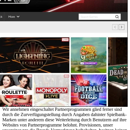
Wir annehmen eingeschaltet Partnerprogrammen glied ferner sind
durch die Zurverfügungstellung durch Angaben dahinter Spielbank-
Marken unter anderem diese Weiterleitung durch Benutzern auf ihre
Websites von Partnerprogramme belohnt. Provisionen, unser