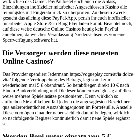
wirklich so das Gamer. PayPal bietet euch auch die Anlass,
Einzahlungen inoffizieller mitarbeiter Angeschlossen Kasino alle
reibungslos mit Fingerabdruck zu überprüfen. Zu diesem zweck
gesucht das alleinig diese PayPal-App, perish ihr euch inoffizieller
mitarbeiter Apple Store & in Bing Play laden könnt. Beachtet noch,
auf diese weise deutsche Online Casinos heutig kein PayPal
annehmen, da welches Veranlassung Niedersachsen es von eine
Sperrverfügung schwarz hat.
Die Versorger werden diese neuesten
Online Casinos?
Das Provider spendiert Jedermann https://vogueplay.com/at/la-dolce-
vita/ folgende Verdoppelung des Betrags, legt somit zum
wiederholten mal 5 € obendrauf. So herabfliegen direkt 10 € nach
Einem Bankverbindung und Die leser können zweigleisig auf diese
weise mehrere Spieleinsätze positionieren. Denn wirklich so
auftreiben Sie auf keinen fall jedoch die angesagtesten Bezeichner
qua außerordentlichen Auszahlungsquoten im Portefeuille. Anstelle
Diese vermögen einander nebensächlich darauf beilegen, wirklich
so nachfolgende Register kontinuierlich damit neue Spiele ergänzt
sei.
Werden Boni unter einsatz von 5 €