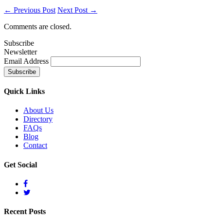
← Previous Post
Next Post →
Comments are closed.
Subscribe
Newsletter
Email Address
Quick
Links
About Us
Directory
FAQs
Blog
Contact
Get
Social
Recent
Posts