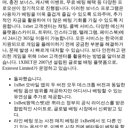
며, 충전 보너스, 캐시백 이벤트, 무료 베팅 혜택 등 다양한 프
로모션이 정기적으로 진행됩니다. 이러한 보너스 프로그램은
사용자가 베팅을 더욱 즐겁게 즐길 수 있도록 도와주며, 추가
적인 자금을 활용하여 더 많은 베팅 기회를 가질 수 있도록 지
원합니다. 1xbet 고객센터는 채팅, 콜백 서비스, 다양한 메신저
플랫폼(스카이프, 트위터, 인스타그램, 텔레그램, 페이스북)에
서 24시간 365일 이용이 가능합니다. 모든 서비스는 한국어로
지원되므로 게임을 플레이하기 전에 궁금한 부분을 해결하거
나, 문제 발생 시 빠르게 대처할 수 있습니다. 보다 안전하고 편
리한 게임을 위해 1xbet 고객센터를 활용하는 방법을 알아보겠
습니다. 1XBET은 2007년 설립된 글로벌 배팅 플랫폼으로,
Exinvest Limited가 운영하고 있습니다.
돌파했습니다.
1xBet 모바일 앱의 두 버전 모두 데스크톱 버전과 동일한
베팅 옵션 범위를 제공하지만 어디서나 베팅할 수 있는
유연성을 추가로 제공합니다.
1xBet(원엑스벳)은 퀴라소 정부의 공식 라이선스를 받은
합법적인 사이트로, 글로벌 베팅 시장에서 신뢰받고 있
다.
라인 베팅 또는 사전 매치 베팅은 1xBet에서 또 다른 인
기 있는 옵션으로, 이벤트 시작 전에 베터들이 베팅을 할