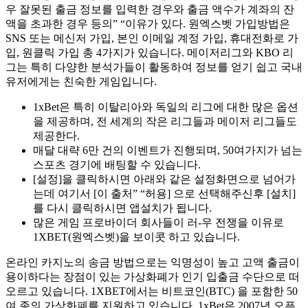
우 잘못된 출금 정보를 입력한 경우와 출금 액수가 계좌의 잔
액을 초과한 경우 등의” “이유가 있다. 원엑스벳 가입방법은
SNS 또는 메신저 가입, 본인 이메일 계정 가입, 휴대전화로 가
입, 원클릭 가입 총 4가지가 있습니다. 메이저리그와 KBO 리
그는 특히 다양한 분석가들이 활동하여 정보를 얻기 쉽고 국내
유저에게는 친숙한 게임입니다.
1xBet은 특히 이탈리아와 독일의 리그에 대한 많은 옵션
을 제공하며, 전 세계의 작은 리그들과 메이저 리그들도
제공한다.
매달 대략 6만 건의 이벤트가 진행되며, 50여가지가 넘는
스포츠 경기에 배팅할 수 있습니다.
[설정]을 클릭하시면 아래와 같은 설정화면으로 넘어가
는데 여기서 [이 출처” “허용] 으로 선택해주신후 [설치]
를 다시 클릭하시면 앱설치가 됩니다.
많은 게임 프로바이더 회사들이 러-우 전쟁을 이유로
1XBET(원엑스벳)을 보이콧 하고 있습니다.
온라인 카지노의 송금 방법으로는 익명성이 높고 고액 출금이
용이하다는 장점이 있는 가상화폐가 인기 입출금 수단으로 떠
오르고 있습니다. 1XBET에서는 비트코인(BTC) 을 포함한 50
여 종의 가상화폐를 지원하고 있습니다. 1xBet은 2007년 오픈