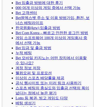
Bet 입출금 방법에 대한 후기
000 여개 이상의 게임 중에서 선택 가능
Bet 고객센터
Bet원엑스벳 주소 및 이용 방법가입, 환전, 보
너스 배팅라이프
한국원화(krw) 입출금 방법
Bet Com Korea – 빠르고 안전한 로그인 방법
게임 소프트웨어 100개 이상의 게임회사 중
에서 선택 가능
Bet 입금 및 출금 방법
누적 베팅
Bet 모바일 카지노는 어떤 장치에서 이용할
수 있나요?
계정 정보 저장
웰컴오퍼 및 프로모션
이상의 스포츠 배당률을 제공
공식 웹사이트 또는 미러 링크 사용하기
스포츠 베팅의 충실도와 입출금 선택의 폭이
넓다는 점에서 높은 평가
Lotto 등 복권, 빙고 게임도 다양
베팅 생성기