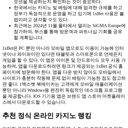
모션을 제공하는지 확인하는 것이 중요하다.
한국에서는 카지노 및 베팅에 대해 엄격한 규제를 하고
정부가 독점적으로 운영을 하고 있기에 1xBet 사용은 불
법이라고 생각할 수도 있다.
최근에는 2024년 11월 몰타에서 열리는 SiGMA Europe에
참가하여, 부스를 통해 방문객과 파트너십 기회를 공유
할 계획입니다.
1xBet은 PC 뿐만 아니라 모바일 앱으로도 이용이 가능해 인터
넷이나 와이파이만 있다면 태블릿과 스마트폰으로 언제든지
게임을 할 수 있다. 이 앱은 아이폰 및 안드로이드 모두 사용 가
능하며, 앱을 다운로드하려면 링크가 제공되는 1xBet 공식 홈
페이지에 방문해야 한다. 앱을 다운 받지 않아도 모바일에서
사이트가 충분히 작동해 문제 없이 배팅이 가능한 점도 참고하
면 좋다. 1엑스벳 북메이커는 고객에게 모바일 애플리케이션
뿐만 아니라 Windows용 완전히 독립적인 데스크톱 프로그램
을 제공합니다. IOS 기기용 앱은 브랜드 앱 스토어 마켓플레이
스에서 다운로드할 수 있습니다.
추천 정식 온라인 카지노 랭킹