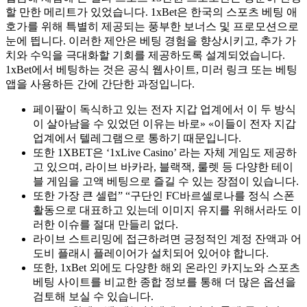
할 만한 메리트가 있었습니다. 1xBet은 한국의 스포츠 베팅 애
호가를 위해 특별히 제공되는 풍부한 보너스 및 프로모션으로
눈에 띕니다. 이러한 제안은 베팅 경험을 향상시키고, 추가 가
치와 수익을 극대화할 기회를 제공하도록 설계되었습니다.
1xBet에서 베팅하는 것은 공식 웹사이트, 미러 링크 또는 베팅
앱을 사용하든 간에 간단한 과정입니다.
페이팔이 독식하고 있는 전자 지갑 업계에서 이 두 방식
이 살아남을 수 있었던 이유는 바로» «이들이 전자 지갑
업계에서 텔레그램으로 통하기 때문입니다.
또한 1XBET은 ‘1xLive Casino’ 라는 자체 게임도 제공하
고 있으며, 라이브 바카라, 블랙잭, 룰렛 등 다양한 테이
블 게임을 고액 베팅으로 즐길 수 있는 장점이 있습니다.
또한 가장 큰 셀럽” “구단인 FC바르셀로나를 정식 스폰
활동으로 대표하고 있는데 이미지 유지를 위해서라도 이
러한 이슈를 절대 만들리 없다.
라이브 스트리밍에 접근하려면 긍정적인 계정 잔액과 어
도비 플래시 플레이어가 설치되어 있어야 합니다.
또한, 1xBet 외에도 다양한 해외 온라인 카지노와 스포츠
베팅 사이트를 비교한 종합 정보를 통해 더 많은 옵션을
검토해 보실 수 있습니다.