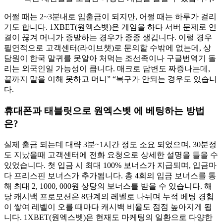
어쩔 때는 2~3분내로 입출금이 되지만, 어쩔 때는 하루가 걸리
기도 합니다. 1XBET(원엑스벳)은 게임을 하다 서버 문제로 연
결이 끊겨 머니가 증발하는 경우가 종종 생깁니다. 이럴 경우
필연적으로 고객센터(라이브챗)로 문의할 수밖에 없는데, 상
담원이 한국 말귀를 못알아 처먹는 조선족이나 구글번역기 돌
리는 외국인일 가능성이 큽니다. 매크로 답변도 짜증나는데,
끝까지 말을 이해 못하고 머니” “복구가 안되는 경우도 있습니
다.
휴대폰과 태블릿으로 원엑스벳 에 베팅하는 방법
은?
실제 출금 되는데 대략 3분~1시간 정도 소요 되었으며, 30분정
도 지났을때 고객센터에 전화 요청으로 상세한 설명을 들을 수
있었습니다. 첫 입금 시 최대 100% 보너스가 지급되며, 입금마
다 프리스핀 보너스가 추가됩니다. 총 4회의 입금 보너스를 통
해 최대 2, 1000, 000원 상당의 보너스를 받을 수 있습니다. 해
당 캐시백 프로모션은 8단계의 레벨로 나뉘며 누적 베팅 경험
이 쌓여 레벨이 오를 때마다 캐시백 비율도 점점 높아지게 됩
니다. 1XBET(원엑스벳)은 현재도 마케팅의 일환으로 다양한