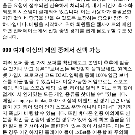
출금 요청이 접수되면 신속하게 처리되며, 대기 시간이 최소화
되도록 시스템이 설계되어 있습니다. 이는 사용자가 불필요한
지연 없이 배당금을 받을 수 있도록 보장하는 중요한 장점 중
하나입니다. 베팅을 시작하기 위해 회원들은 웹사이트의 메인
화면 인터페이스에서 진행 중인 경기를 쉽게 팔로우할 수도 있
습니다.
000 여개 이상의 게임 중에서 선택 가능
여러 오퍼 중 몇 가지 오퍼를 확인해보고 본인이 추후에 받을
수 있거나 받고 싶은” “보너스는 무엇일지 살펴보세요. 원엑스
벳 가입시 프로모션 코드 D3AL 입력을 통해 100% 입금 보너
스를 지급 받을 수 있습니다. 이용가능한 게임으로는 스포츠
배팅, 라이브 스포츠 배팅, 슬롯, 라이브 딜러 카지노 등과 같이
업계에서 인기있는 모든 게임 종류를 찾아볼 수” “있습니다.
매일 a single particular, 000개 이상의 이벤트 및 경기 관련 배당
률이 공개되어 있어 인기 스포츠 뿐만 아니라 마이너” “경기까
지 폭넓게 베팅할 수 있습니다. 또한 휴대폰 인증 이외에도 신
분증 확인 등 인증이 필요한 경우가 있어 실제 최초 출금을 위
한 절차를 거쳐야 하는 불편함이 있는 것이 사실이다. 이는 드
문 경우 이긴하지만 플레이어들이 1xBet을 이용할 때 주의해