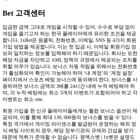
Bet 고객센터
입금한 금액 그대로 게임을 시작할 수 있어, 수수료 부담 없이
게임을 즐기고자 하는 한국 플레이어에게 유리한 조건을 제공
합니다. 1xBet은 원클릭, 전화번호, 이메일, SNS 등 4가지 회원
가입 방법을 제공합니다. 이는 첫 입금 시, 이메일 회원가입 정
보와 일치하는 정보를 입력해야 하기 때문입니다. 회사는 또한
해당 자금을 차단하고 AML 정책의 규정에서 제공되는 조치를
취할 의무가 있습니다. 보너스 자동 적립을 위해서는 전화번호
가 활성화되어 확인이 가능해야 하며 ‘내 계정’의 ‘계정 설정’
페이지에서 스포츠 베팅 보너스에 동의해야 한다. 보너스를 사
용하려면 보너스 금액의 3배를 24시간 내에 누적 베팅해야 하
며, 각 누적 베팅에는 최소 3개의 이벤트가 포함되어야 하고 각
이벤트는 최소 one.
회원 가입을 한 신규 플레이어들에게는 웰컴 보너스 옵션이 제
공되며, 이를 통해 최대 130, 000원의 보너스를 받을 수 있다.
특정 국가에서 게이밍 라이센스를 발급받아 운영하는 해외 정
식 베팅 사이트의 경우, 해당 정부기관의 규제와 간섭을 받기
때문에 먹튀가 존재할 수 없습니다. 원엑스벳 | 1x벳은 설명드