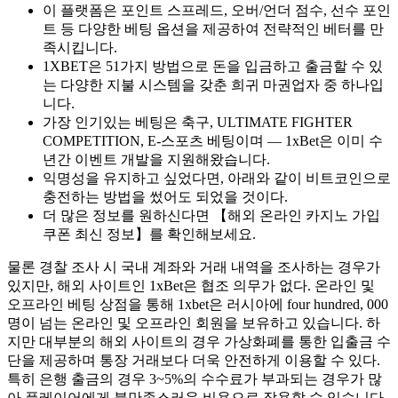
이 플랫폼은 포인트 스프레드, 오버/언더 점수, 선수 포인
트 등 다양한 베팅 옵션을 제공하여 전략적인 베터를 만
족시킵니다.
1XBET은 51가지 방법으로 돈을 입금하고 출금할 수 있
는 다양한 지불 시스템을 갖춘 희귀 마권업자 중 하나입
니다.
가장 인기있는 베팅은 축구, ULTIMATE FIGHTER
COMPETITION, E-스포츠 베팅이며 — 1xBet은 이미 수
년간 이벤트 개발을 지원해왔습니다.
익명성을 유지하고 싶었다면, 아래와 같이 비트코인으로
충전하는 방법을 썼어도 되었을 것이다.
더 많은 정보를 원하신다면 【해외 온라인 카지노 가입
쿠폰 최신 정보】를 확인해보세요.
물론 경찰 조사 시 국내 계좌와 거래 내역을 조사하는 경우가
있지만, 해외 사이트인 1xBet은 협조 의무가 없다. 온라인 및
오프라인 베팅 상점을 통해 1xbet은 러시아에 four hundred, 000
명이 넘는 온라인 및 오프라인 회원을 보유하고 있습니다. 하
지만 대부분의 해외 사이트의 경우 가상화폐를 통한 입출금 수
단을 제공하며 통장 거래보다 더욱 안전하게 이용할 수 있다.
특히 은행 출금의 경우 3~5%의 수수료가 부과되는 경우가 많
아 플레이어에게 불만족스러운 비용으로 작용할 수 있습니다.