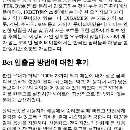
(FTX, Bybit 등)를 통해서 입출금하는 것이 추후 자금 관리에서
용이하다. 1XBET(원엑스벳)에서는 다양한 오리지널 아케이
드 게임이 준비되어 있습니다. 1XGAMES에는 카드 게임, 슬
롯, 계단, 주사위, 로또 등의 게임이 준비되어있습니다. 이는 안
전한 당첨금 지급 및 유저 자금 보호를 위한 절차이며 최초 인
증 후에는 더 이상의 개인 정보를 요구하지 않습니다. 30여 개
가 넘는 코리안 딜러 테이블에서는 한국인 딜러들과 채팅을 통
한 실시간 소통도 가능합니다.
Bet 입출금 방법에 대한 후기
환전 우대가 거의” “100% 가까이 되기 때문에 내가 넣은 금액
과 비슷하게 충전이 된다. 최근에는 ‘역프’가 생겨서 내가 넣은
돈보다 1~2%의 차익을 더 얻을 수 있게 되었다. 최근 VPN 위
치를 한국으로 설정하면 사이트에 정상적으로 접속되지 않는
문제가 발생하였다.
원엑스벳은 사용자가 베팅에서 승리했을 때 빠르고 안전하게
출금할 수 있도록 최적화된 결제 시스템을 제공합니다. 다양한
결제 옵션을 지원하며, 신용카드, 전자지갑, 가상화폐 등 사용
자에게 가장 적합한 방법으로 빠른 출금을 보장합니다. 또한,