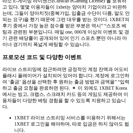
라소 E-게이밍 라이센스(Curacao eGaming License)’를 보유하
고 있다. 몇몇 이용자들이 1xbet는 양아치 기업이라고 비판하
는데, 그들이 양아치짓(중복가입, 입출금 수단이 다름, 말도 안
되는 요구)을 했기 때문에 그런 대우를 받는 것이다. 1XBET의
후기 중에서 가장 높은 점수를 받은 부분은 역시” “스포츠 베
팅과 관련된 부분입니다. 매일 one, 000개 이상의 이벤트 및 경
기 관련 배당률이 공개되어 있어 인기 스포츠 뿐만 아니라 마
이너 경기까지 폭넓게 베팅할 수 있습니다.
프로모션 코드 및 다양한 이벤트
라이브 스트리밍에 접근하려면 긍정적인 계정 잔액과 어도비
플래시 플레이어가 설치되어 있어야 합니다. 계정에 로그인하
여 ‘출금’ 옵션을 선택한 후 원하는 출금 방법과 금액을” “입력
하고 출금 요청을 완료하면 된다.
이 외에도 1XBET Korea
에서는 빙고, 크랩스, 스크래치 카드 등의 게임도 제공하여 이
용자들이 다양한 베팅 경험을 할 수 있도록 지원하고 있습니
다.
1XBET 라이브 스트리밍 서비스를 이용하기 위해서는
1XBET 로그인을 해야하며, 따로 입금은 하지 않아도 됩
니다.