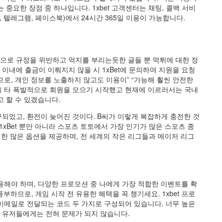
중요한 장점 중 하나입니다. 1xbet 고객센터는 채팅, 콜백 서비
 텔레그램, 페이스북)에서 24시간 365일 이용이 가능합니다.
으로 규정을 위반하고 억지를 부리는듯한 글들 뿐 먹튀에 대한 정
 이내에 출금이 이뤄지지 않을 시 1xBet에 문의하여 지원을 요청
하므로, 개인 정보를 노출하지 않고도 이용이” “가능해 훨씬 안전한
을 타 폭발적으로 회원을 모으기 시작했고 현재에 이르러서는 국내
 할 수 있겠습니다.
되었고, 환전이 늦어진 것이다. B씨가 이렇게 복잡하게 충전한 것
1xBet 뿐만 아니라 스포츠 토토에서 가장 인기가 많은 스포츠 종
 대한 많은 옵션을 제공하며, 전 세계의 작은 리그들과 메이저 리그
용해야 하며, 다양한 프로모션 중 나에게 가장 적합한 이벤트를 확
부하므로, 게임 시작 전 유용한 혜택을 꼭 챙기세요. 1xbet 프로
이메일로 전달되는 코드 두 가지로 구성되어 있습니다. 너무 높은
 유저들에게는 전혀 문제가 되지 않습니다.