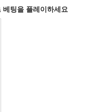
포츠 베팅을 플레이하세요