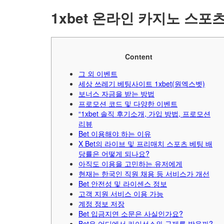
1xbet 온라인 카지노 스
Content
그 외 이벤트
세상 쓰레기 베팅사이트 1xbet(원엑스벳)
보너스 자금을 받는 방법
프로모션 코드 및 다양한 이벤트
“1xbet 솔직 후기소개, 가입 방법, 프로모션
리뷰
Bet 이용해야 하는 이유
X Bet의 라이브 및 프리매치 스포츠 베팅 배
당률은 어떻게 되나요?
아직도 이용을 고민하는 유저에게
현재는 한국인 직원 채용 등 서비스가 개선
Bet 안전성 및 라이센스 정보
고객 지원 서비스 이용 가능
계정 정보 저장
Bet 입금지연 소문은 사실인가요?
Bet은 어디에서 라이선스와 규제를 받을까?