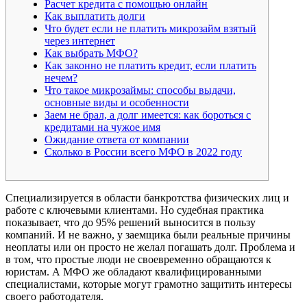
Расчет кредита с помощью онлайн
Как выплатить долги
Что будет если не платить микрозайм взятый
через интернет
Как выбрать МФО?
Как законно не платить кредит, если платить
нечем?
Что такое микрозаймы: способы выдачи,
основные виды и особенности
Заем не брал, а долг имеется: как бороться с
кредитами на чужое имя
Ожидание ответа от компании
Сколько в России всего МФО в 2022 году
Специализируется в области банкротства физических лиц и
работе с ключевыми клиентами. Но судебная практика
показывает, что до 95% решений выносится в пользу
компаний. И не важно, у заемщика были реальные причины
неоплаты или он просто не желал погашать долг. Проблема и
в том, что простые люди не своевременно обращаются к
юристам. А МФО же обладают квалифицированными
специалистами, которые могут грамотно защитить интересы
своего работодателя.