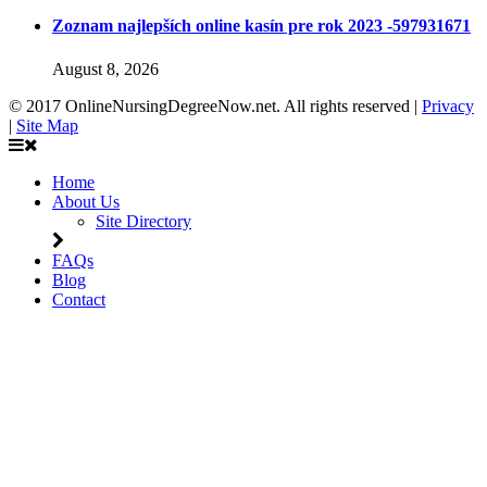
Zoznam najlepších online kasín pre rok 2023 -597931671
August 8, 2026
© 2017 OnlineNursingDegreeNow.net. All rights reserved |
Privacy
|
Site Map
Home
About Us
Site Directory
FAQs
Blog
Contact