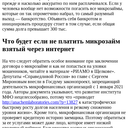
прежде и насколько аккуратно по ним расплачивался. Если у
человека вообще нет возможности погасить все микрозаймы,
которые он так опрометчиво набрал, то самый разумный
выход — банкротство. Объявить себя банкротом и
инициировать процедуру стоит в том случае, если общая
сумма долга превышает 300 тыс.
Что будет если не платить микрозайм
взятый через интернет
На что следует обратить особое внимание при заключении
договора о микрозайме и как не попасться на уловки
мошенников, читайте в материале «РИАМО в Щелкове».
Депутаты «Справедливой Россия» во главе с Сергеем
Мироновым внесли в Госдуму законопроект, запрещающий
деятельность микрофинансовых организаций с 1 января 2021
года. Авторы документа указывают, что развитие института
МФО нецелесообразно, потому что «приводит
http://anachemlaboratories.com/?p=13827
к катастрофически
быстрому росту долгов населения и резкому снижению
уровня жизни». Кроме того, микрофинансовая организация не
проверяет кредитную историю заемщика. Поэтому обратиться
за ее услугами может даже лицо, которое имеет низкий
кредитный рейтинг. Большинство частных организаций