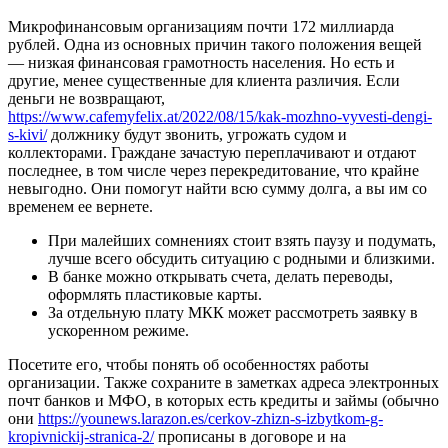
Микрофинансовым организациям почти 172 миллиарда
рублей. Одна из основных причин такого положения вещей
— низкая финансовая грамотность населения. Но есть и
другие, менее существенные для клиента различия. Если
деньги не возвращают,
https://www.cafemyfelix.at/2022/08/15/kak-mozhno-vyvesti-dengi-
s-kivi/
должнику будут звонить, угрожать судом и
коллекторами. Граждане зачастую переплачивают и отдают
последнее, в том числе через перекредитование, что крайне
невыгодно. Они помогут найти всю сумму долга, а вы им со
временем ее вернете.
При малейших сомнениях стоит взять паузу и подумать,
лучше всего обсудить ситуацию с родными и близкими.
В банке можно открывать счета, делать переводы,
оформлять пластиковые карты.
За отдельную плату МКК может рассмотреть заявку в
ускоренном режиме.
Посетите его, чтобы понять об особенностях работы
организации. Также сохраните в заметках адреса электронных
почт банков и МФО, в которых есть кредиты и займы (обычно
они
https://younews.larazon.es/cerkov-zhizn-s-izbytkom-g-
kropivnickij-stranica-2/
прописаны в договоре и на