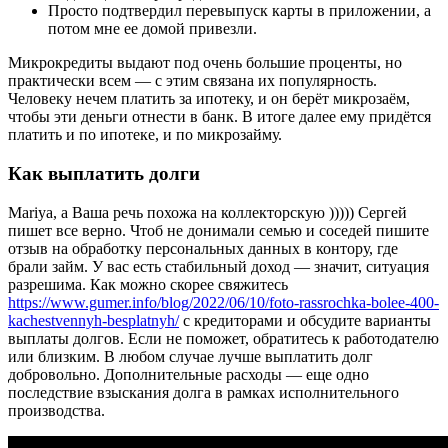
Просто подтвердил перевыпуск карты в приложении, а
потом мне ее домой привезли.
Микрокредиты выдают под очень большие проценты, но
практически всем — с этим связана их популярность.
Человеку нечем платить за ипотеку, и он берёт микрозаём,
чтобы эти деньги отнести в банк. В итоге далее ему придётся
платить и по ипотеке, и по микрозайму.
Как выплатить долги
Mariya, а Ваша речь похожа на коллекторскую ))))) Сергей
пишет все верно. Чтоб не донимали семью и соседей пишите
отзыв на обработку персональных данных в контору, где
брали займ. У вас есть стабильный доход — значит, ситуация
разрешима. Как можно скорее свяжитесь
https://www.gumer.info/blog/2022/06/10/foto-rassrochka-bolee-400-
kachestvennyh-besplatnyh/
с кредиторами и обсудите варианты
выплаты долгов. Если не поможет, обратитесь к работодателю
или близким. В любом случае лучше выплатить долг
добровольно. Дополнительные расходы — еще одно
последствие взыскания долга в рамках исполнительного
производства.