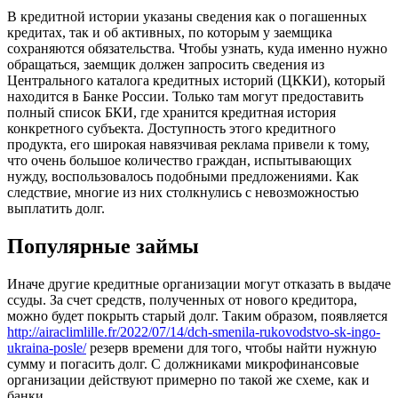
В кредитной истории указаны сведения как о погашенных
кредитах, так и об активных, по которым у заемщика
сохраняются обязательства. Чтобы узнать, куда именно нужно
обращаться, заемщик должен запросить сведения из
Центрального каталога кредитных историй (ЦККИ), который
находится в Банке России. Только там могут предоставить
полный список БКИ, где хранится кредитная история
конкретного субъекта. Доступность этого кредитного
продукта, его широкая навязчивая реклама привели к тому,
что очень большое количество граждан, испытывающих
нужду, воспользовалось подобными предложениями. Как
следствие, многие из них столкнулись с невозможностью
выплатить долг.
Популярные займы
Иначе другие кредитные организации могут отказать в выдаче
ссуды. За счет средств, полученных от нового кредитора,
можно будет покрыть старый долг. Таким образом, появляется
http://airaclimlille.fr/2022/07/14/dch-smenila-rukovodstvo-sk-ingo-
ukraina-posle/
резерв времени для того, чтобы найти нужную
сумму и погасить долг. С должниками микрофинансовые
организации действуют примерно по такой же схеме, как и
банки.