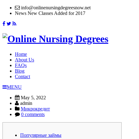
info@onlinenursingdegreesnow.net
News
New Classes Added for 2017
Home
About Us
FAQs
Blog
Contact
MENU
May 5, 2022
admin
Микрокредит
0 comments
Популярные займы