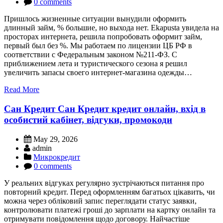
0 comments
Пришлось жизненные ситуации вынудили оформить
длинный займ, % большие, но выхода нет. Еkapusta увидела на
просторах интернета, решила попробовать оформит займ,
первый был без %. Мы работаем по лицензии ЦБ РФ в
соответствии с Федеральным законом №211-ФЗ. С
приближением лета и туристического сезона я решил
увеличить запасы своего интернет-магазина одежды…
Read More
Сан Кредит Сан Кредит кредит онлайн, вхід в
особистий кабінет, відгуки, промокоди
May 29, 2026
admin
Микрокредит
0 comments
У реальних відгуках регулярно зустрічаються питання про
повторний кредит. Перед оформленням багатьох цікавить, чи
можна через обліковий запис переглядати статус заявки,
контролювати платежі гроші до зарплати на картку онлайн та
отримувати повідомлення щодо договору. Найчастіше