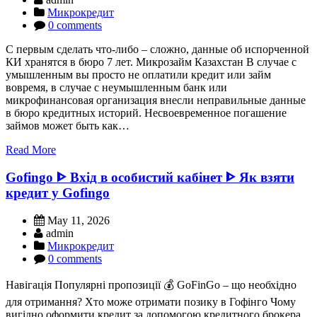
Микрокредит
0 comments
С первым сделать что-либо – сложно, данные об испорченной
КИ хранятся в бюро 7 лет. Микрозайм Казахстан В случае с
умышленным вы просто не оплатили кредит или займ
вовремя, в случае с неумышленным банк или
микрофинансовая организация внесли неправильные данные
в бюро кредитных историй. Несвоевременное погашение
займов может быть как…
Read More
Gofingo ᐈ Вхід в особистий кабінет ᐈ Як взяти
кредит у Gofingo
May 11, 2026
admin
Микрокредит
0 comments
Навігація Популярні пропозиції 💰 GoFinGo – що необхідно
для отримання? Хто може отримати позику в Гофінго Чому
вигідно оформити кредит за допомогою кредитного брокера