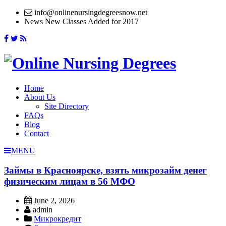
info@onlinenursingdegreesnow.net
News
New Classes Added for 2017
Home
About Us
Site Directory
FAQs
Blog
Contact
MENU
Займы в Красноярске, взять микрозайм денег
физическим лицам в 56 МФО
June 2, 2026
admin
Микрокредит