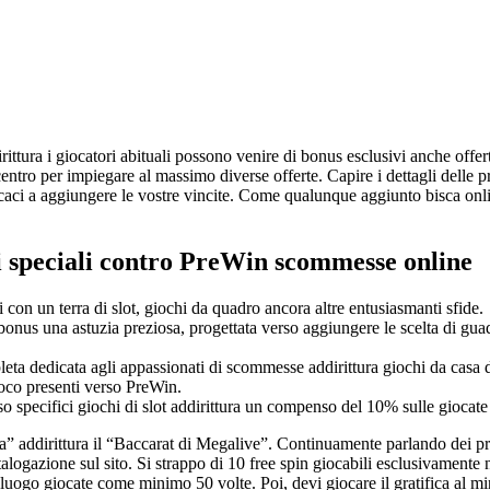
ittura i giocatori abituali possono venire di bonus esclusivi anche offer
 centro per impiegare al massimo diverse offerte.
Capire i dettagli delle 
icaci a aggiungere le vostre vincite. Come qualunque aggiunto bisca onl
ni speciali contro PreWin scommesse online
ti con un terra di slot, giochi da quadro ancora altre entusiasmanti sfide.
in bonus una astuzia preziosa, progettata verso aggiungere le scelta di gu
a dedicata agli appassionati di scommesse addirittura giochi da casa 
ioco presenti verso PreWin.
o specifici giochi di slot addirittura un compenso del 10% sulle giocate
a” addirittura il “Baccarat di Megalive”. Continuamente parlando dei pre
logazione sul sito. Si strappo di 10 free spin giocabili esclusivamente n
luogo giocate come minimo 50 volte. Poi, devi giocare il gratifica al min