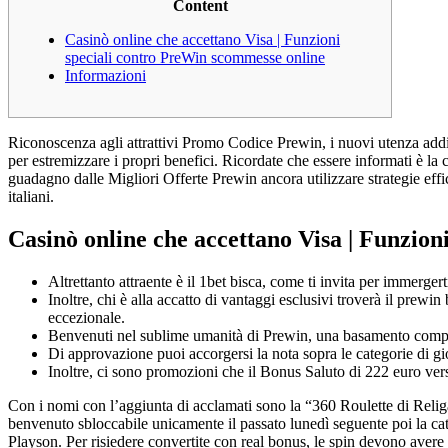
Content
Casinò online che accettano Visa | Funzioni
speciali contro PreWin scommesse online
Informazioni
Riconoscenza agli attrattivi Promo Codice Prewin, i nuovi utenza addir
per estremizzare i propri benefici. Ricordate che essere informati è la
guadagno dalle Migliori Offerte Prewin ancora utilizzare strategie eff
italiani.
Casinò online che accettano Visa | Funzio
Altrettanto attraente è il 1bet bisca, come ti invita per immerger
Inoltre, chi è alla accatto di vantaggi esclusivi troverà il prew
eccezionale.
Benvenuti nel sublime umanità di Prewin, una basamento complet
Di approvazione puoi accorgersi la nota sopra le categorie di g
Inoltre, ci sono promozioni che il Bonus Saluto di 222 euro vers
Con i nomi con l’aggiunta di acclamati sono la “360 Roulette di Relig
benvenuto sbloccabile unicamente il passato lunedì seguente poi la cata
Playson. Per risiedere convertite con real bonus, le spin devono avere 