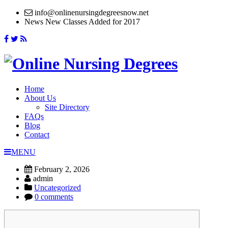
info@onlinenursingdegreesnow.net
News
New Classes Added for 2017
Home
About Us
Site Directory
FAQs
Blog
Contact
MENU
February 2, 2026
admin
Uncategorized
0 comments