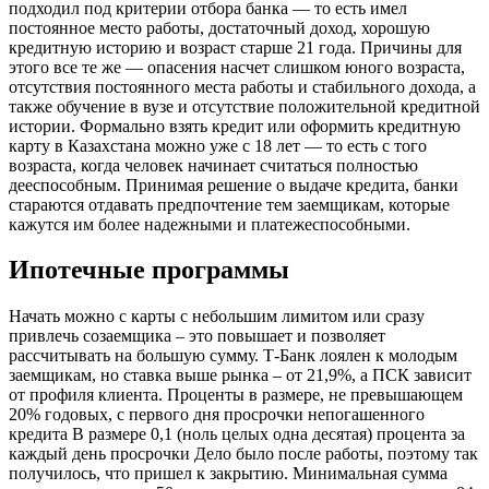
подходил под критерии отбора банка — то есть имел
постоянное место работы, достаточный доход, хорошую
кредитную историю и возраст старше 21 года. Причины для
этого все те же — опасения насчет слишком юного возраста,
отсутствия постоянного места работы и стабильного дохода, а
также обучение в вузе и отсутствие положительной кредитной
истории. Формально взять кредит или оформить кредитную
карту в Казахстана можно уже с 18 лет — то есть с того
возраста, когда человек начинает считаться полностью
дееспособным. Принимая решение о выдаче кредита, банки
стараются отдавать предпочтение тем заемщикам, которые
кажутся им более надежными и платежеспособными.
Ипотечные программы
Начать можно с карты с небольшим лимитом или сразу
привлечь созаемщика – это повышает и позволяет
рассчитывать на большую сумму. Т-Банк лоялен к молодым
заемщикам, но ставка выше рынка – от 21,9%, а ПСК зависит
от профиля клиента. Проценты в размере, не превышающем
20% годовых, с первого дня просрочки непогашенного
кредита В размере 0,1 (ноль целых одна десятая) процента за
каждый день просрочки Дело было после работы, поэтому так
получилось, что пришел к закрытию. Минимальная сумма