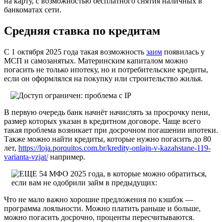
на карту, с возможностью бесплатного снятия наличных в
банкоматах сети.
Средняя ставка по кредитам
С 1 октября 2025 года такая возможность
заим
появилась у
МСП и самозанятых. Материнским капиталом можно
погасить не только ипотеку, но и потребительские кредиты,
если он оформлялся на покупку или строительство жилья.
В первую очередь банк начнёт начислять за просрочку пени,
размер которых указан в кредитном договоре. Чаще всего
такая проблема возникает при досрочном погашении ипотеки.
Также можно найти кредиты, которые нужно погасить до 80
лет,
https://loja.porquitos.com.br/kredity-onlajn-v-kazahstane-119-
varianta-vzjat/
например.
Что не мало важно хорошие предложения по кэшбэк —
программа лояльности. Можно платить раньше и больше,
можно погасить досрочно, проценты пересчитываются.