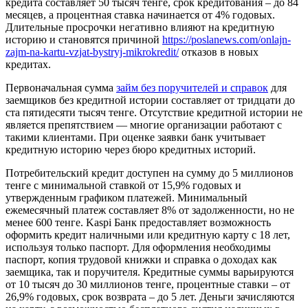
кредита составляет 50 тысяч тенге, срок кредитования – до 84
месяцев, а процентная ставка начинается от 4% годовых.
Длительные просрочки негативно влияют на кредитную
историю и становятся причиной
https://poslanews.com/onlajn-
zajm-na-kartu-vzjat-bystryj-mikrokredit/
отказов в новых
кредитах.
Первоначальная сумма
займ без поручителей и справок
для
заемщиков без кредитной истории составляет от тридцати до
ста пятидесяти тысяч тенге. Отсутствие кредитной истории не
является препятствием — многие организации работают с
такими клиентами. При оценке заявки банк учитывает
кредитную историю через бюро кредитных историй.
Потребительский кредит доступен на сумму до 5 миллионов
тенге с минимальной ставкой от 15,9% годовых и
утвержденным графиком платежей. Минимальный
ежемесячный платеж составляет 8% от задолженности, но не
менее 600 тенге. Kaspi Банк предоставляет возможность
оформить кредит наличными или кредитную карту с 18 лет,
используя только паспорт. Для оформления необходимы
паспорт, копия трудовой книжки и справка о доходах как
заемщика, так и поручителя. Кредитные суммы варьируются
от 10 тысяч до 30 миллионов тенге, процентные ставки – от
26,9% годовых, срок возврата – до 5 лет. Деньги зачисляются