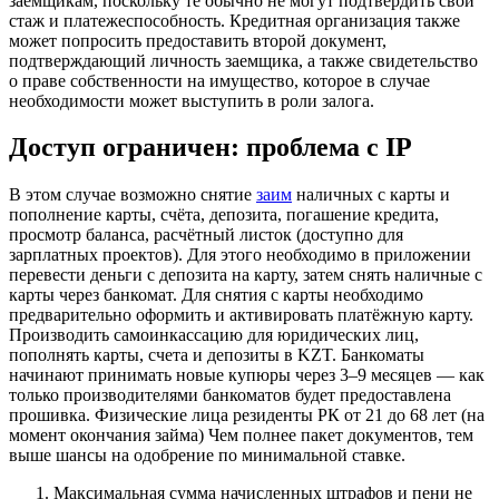
заемщикам, поскольку те обычно не могут подтвердить свой
стаж и платежеспособность. Кредитная организация также
может попросить предоставить второй документ,
подтверждающий личность заемщика, а также свидетельство
о праве собственности на имущество, которое в случае
необходимости может выступить в роли залога.
Доступ ограничен: проблема с IP
В этом случае возможно снятие
заим
наличных с карты и
пополнение карты, счёта, депозита, погашение кредита,
просмотр баланса, расчётный листок (доступно для
зарплатных проектов). Для этого необходимо в приложении
перевести деньги с депозита на карту, затем снять наличные с
карты через банкомат. Для снятия с карты необходимо
предварительно оформить и активировать платёжную карту.
Производить самоинкассацию для юридических лиц,
пополнять карты, счета и депозиты в KZT. Банкоматы
начинают принимать новые купюры через 3–9 месяцев — как
только производителями банкоматов будет предоставлена
прошивка. Физические лица резиденты РК от 21 до 68 лет (на
момент окончания займа) Чем полнее пакет документов, тем
выше шансы на одобрение по минимальной ставке.
Максимальная сумма начисленных штрафов и пени не