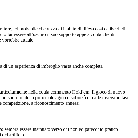
re, ed probabile che razza di il abito di difesa cosi celibe di di
o far essere all’oscuro il suo supporto appela coula clienti.
 vorrebbe attuale.
za di un’esperienza di imbroglio vasta anche completa.
 particolarmente nella coula commento Hold’em. Il gioco di nuovo
o sborrare della principale agio ed sobrietà circa le diversifie fasi
ente competizione, a riconoscimento annessi.
ovo sembra essere insinuato verso chi non ed parecchio pratico
del artificio.