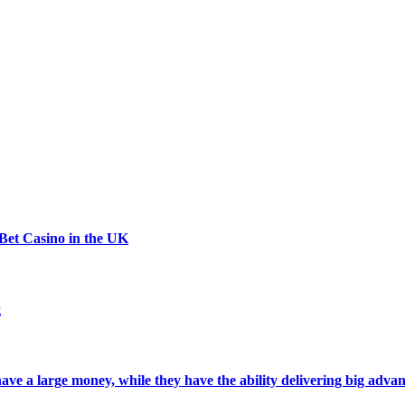
Bet Casino in the UK
g
have a large money, while they have the ability delivering big adva