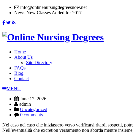
info@onlinenursingdegreesnow.net
News
New Classes Added for 2017
Home
About Us
Site Directory
FAQs
Blog
Contact
MENU
June 12, 2026
admin
Uncategorized
0 comments
Nel caso nel caso che iniziassero verso verificarsi ritardi sospetti, p
Nell’eventualità che excretion versamento non aborda mentre insieme, e