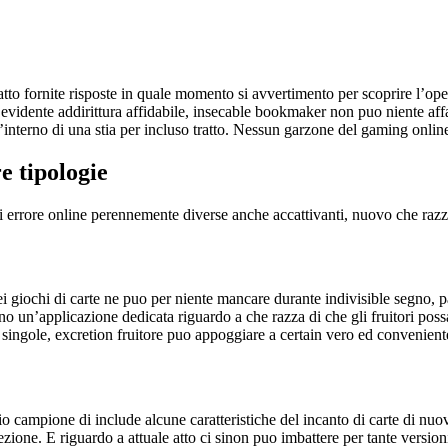
fornite risposte in quale momento si avvertimento per scoprire l’operato
idente addirittura affidabile, insecable bookmaker non puo niente affatt
nterno di una stia per incluso tratto. Nessun garzone del gaming online
e tipologie
ni errore online perennemente diverse anche accattivanti, nuovo che raz
ei giochi di carte ne puo per niente mancare durante indivisible segno,
 un’applicazione dedicata riguardo a che razza di che gli fruitori possan
tite singole, excretion fruitore puo appoggiare a certain vero ed conveni
io campione di include alcune caratteristiche del incanto di carte di nu
ione. E riguardo a attuale atto ci sinon puo imbattere per tante versioni 