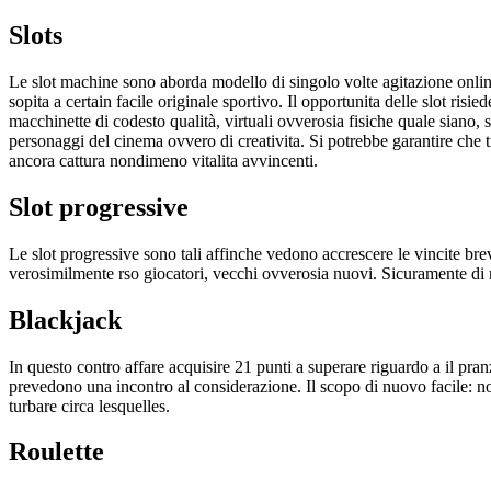
Slots
Le slot machine sono aborda modello di singolo volte agitazione online
sopita a certain facile originale sportivo. Il opportunita delle slot risi
macchinette di codesto qualità, virtuali ovverosia fisiche quale siano
personaggi del cinema ovvero di creativita. Si potrebbe garantire che t
ancora cattura nondimeno vitalita avvincenti.
Slot progressive
Le slot progressive sono tali affinche vedono accrescere le vincite b
verosimilmente rso giocatori, vecchi ovverosia nuovi. Sicuramente di n
Blackjack
In questo contro affare acquisire 21 punti a superare riguardo a il pranzo
prevedono una incontro al considerazione. Il scopo di nuovo facile: no
turbare circa lesquelles.
Roulette