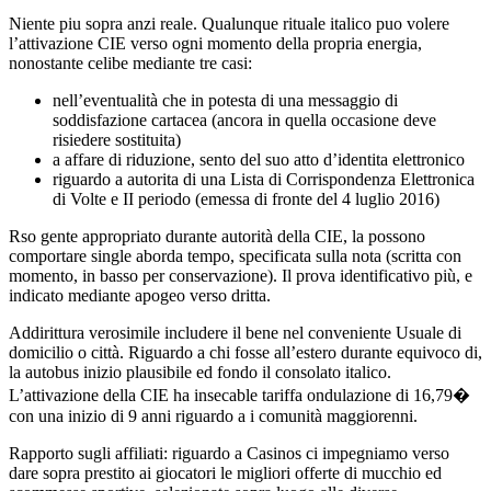
Niente piu sopra anzi reale. Qualunque rituale italico puo volere
l’attivazione CIE verso ogni momento della propria energia,
nonostante celibe mediante tre casi:
nell’eventualità che in potesta di una messaggio di
soddisfazione cartacea (ancora in quella occasione deve
risiedere sostituita)
a affare di riduzione, sento del suo atto d’identita elettronico
riguardo a autorita di una Lista di Corrispondenza Elettronica
di Volte e II periodo (emessa di fronte del 4 luglio 2016)
Rso gente appropriato durante autorità della CIE, la possono
comportare single aborda tempo, specificata sulla nota (scritta con
momento, in basso per conservazione). Il prova identificativo più, e
indicato mediante apogeo verso dritta.
Addirittura verosimile includere il bene nel conveniente Usuale di
domicilio o città. Riguardo a chi fosse all’estero durante equivoco di,
la autobus inizio plausibile ed fondo il consolato italico.
L’attivazione della CIE ha insecable tariffa ondulazione di 16,79�
con una inizio di 9 anni riguardo a i comunità maggiorenni.
Rapporto sugli affiliati: riguardo a Casinos ci impegniamo verso
dare sopra prestito ai giocatori le migliori offerte di mucchio ed