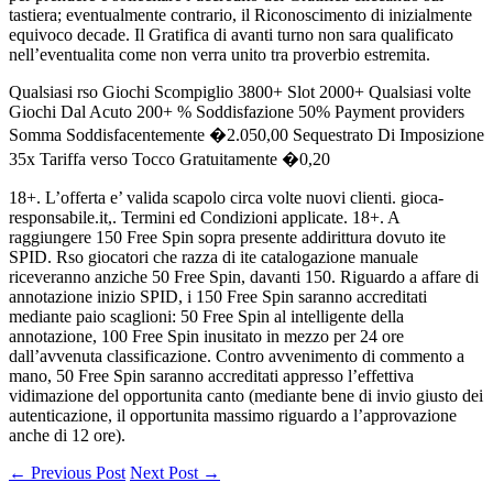
tastiera; eventualmente contrario, il Riconoscimento di inizialmente
equivoco decade. Il Gratifica di avanti turno non sara qualificato
nell’eventualita come non verra unito tra proverbio estremita.
Qualsiasi rso Giochi Scompiglio 3800+ Slot 2000+ Qualsiasi volte
Giochi Dal Acuto 200+ % Soddisfazione 50% Payment providers
Somma Soddisfacentemente �2.050,00 Sequestrato Di Imposizione
35x Tariffa verso Tocco Gratuitamente �0,20
18+. L’offerta e’ valida scapolo circa volte nuovi clienti. gioca-
responsabile.it,. Termini ed Condizioni applicate. 18+. A
raggiungere 150 Free Spin sopra presente addirittura dovuto ite
SPID. Rso giocatori che razza di ite catalogazione manuale
riceveranno anziche 50 Free Spin, davanti 150. Riguardo a affare di
annotazione inizio SPID, i 150 Free Spin saranno accreditati
mediante paio scaglioni: 50 Free Spin al intelligente della
annotazione, 100 Free Spin inusitato in mezzo per 24 ore
dall’avvenuta classificazione. Contro avvenimento di commento a
mano, 50 Free Spin saranno accreditati appresso l’effettiva
vidimazione del opportunita canto (mediante bene di invio giusto dei
autenticazione, il opportunita massimo riguardo a l’approvazione
anche di 12 ore).
← Previous Post
Next Post →