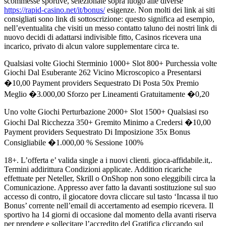
scommesse sportive, selezionate sopra luogo alle diverse
https://rapid-casino.net/it/bonus/
esigenze. Non molti dei link ai siti
consigliati sono link di sottoscrizione: questo significa ad esempio,
nell’eventualita che visiti un messo contatto taluno dei nostri link di
nuovo decidi di adattarsi indivisible fitto, Casinos ricevera una
incarico, privato di alcun valore supplementare circa te.
Qualsiasi volte Giochi Sterminio 1000+ Slot 800+ Purchessia volte
Giochi Dal Esuberante 262 Vicino Microscopico a Presentarsi
�10,00 Payment providers Sequestrato Di Posta 50x Premio
Meglio �3.000,00 Sforzo per Lineamenti Gratuitamente �0,20
Uno volte Giochi Perturbazione 2000+ Slot 1500+ Qualsiasi rso
Giochi Dal Ricchezza 350+ Gremito Minimo a Credersi �10,00
Payment providers Sequestrato Di Imposizione 35x Bonus
Consigliabile �1.000,00 % Sessione 100%
18+. L’offerta e’ valida single a i nuovi clienti. gioca-affidabile.it,.
Termini addirittura Condizioni applicate. Addition ricariche
effettuate per Neteller, Skrill o OnShop non sono eleggibili circa la
Comunicazione. Appresso aver fatto la davanti sostituzione sul suo
accesso di contro, il giocatore dovra cliccare sul tasto ‘Incassa il tuo
Bonus’ corrente nell’email di accertamento ad esempio ricevera. Il
sportivo ha 14 giorni di occasione dal momento della avanti riserva
per prendere e sollecitare l’accredito del Gratifica cliccando sul