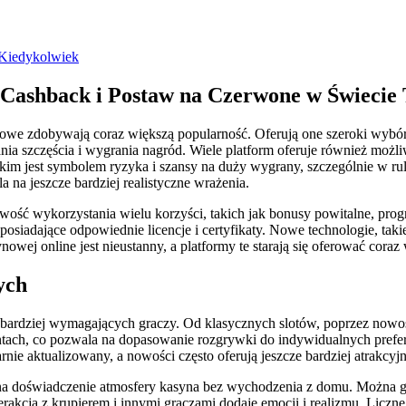
 Kiedykolwiek
Cashback i Postaw na Czerwone w Świecie T
owe zdobywają coraz większą popularność. Oferują one szeroki wybór 
nia szczęścia i wygrania nagród. Wiele platform oferuje również możl
tkim jest symbolem ryzyka i szansy na duży wygrany, szczególnie w ru
 na jeszcze bardziej realistyczne wrażenia.
żliwość wykorzystania wielu korzyści, takich jak bonusy powitalne, pr
siadające odpowiednie licencje i certyfikaty. Nowe technologie, takie
wej online jest nieustanny, a platformy te starają się oferować cora
ych
jbardziej wymagających graczy. Od klasycznych slotów, poprzez nowoś
ntach, co pozwala na dopasowanie rozgrywki do indywidualnych prefere
ie aktualizowany, a nowości często oferują jeszcze bardziej atrakcyjn
na doświadczenie atmosfery kasyna bez wychodzenia z domu. Można gra
rakcja z krupierem i innymi graczami dodaje emocji i realizmu. Liczn