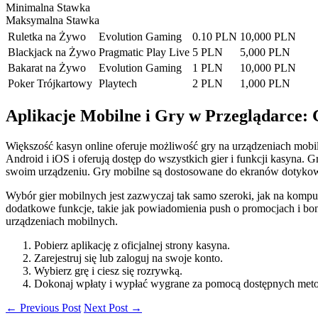
Minimalna Stawka
Maksymalna Stawka
Ruletka na Żywo
Evolution Gaming
0.10 PLN
10,000 PLN
Blackjack na Żywo
Pragmatic Play Live
5 PLN
5,000 PLN
Bakarat na Żywo
Evolution Gaming
1 PLN
10,000 PLN
Poker Trójkartowy
Playtech
2 PLN
1,000 PLN
Aplikacje Mobilne i Gry w Przeglądarce: 
Większość kasyn online oferuje możliwość gry na urządzeniach mobi
Android i iOS i oferują dostęp do wszystkich gier i funkcji kasyna. G
swoim urządzeniu. Gry mobilne są dostosowane do ekranów dotykowy
Wybór gier mobilnych jest zazwyczaj tak samo szeroki, jak na komput
dodatkowe funkcje, takie jak powiadomienia push o promocjach i bo
urządzeniach mobilnych.
Pobierz aplikację z oficjalnej strony kasyna.
Zarejestruj się lub zaloguj na swoje konto.
Wybierz grę i ciesz się rozrywką.
Dokonaj wpłaty i wypłać wygrane za pomocą dostępnych metod
← Previous Post
Next Post →