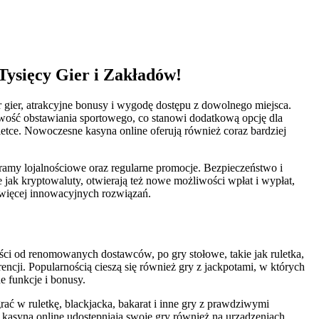
ysięcy Gier i Zakładów!
gier, atrakcyjne bonusy i wygodę dostępu z dowolnego miejsca.
iwość obstawiania sportowego, co stanowi dodatkową opcję dla
letce. Nowoczesne kasyna online oferują również coraz bardziej
ogramy lojalnościowe oraz regularne promocje. Bezpieczeństwo i
 jak kryptowaluty, otwierają też nowe możliwości wpłat i wypłat,
z więcej innowacyjnych rozwiązań.
ci od renomowanych dostawców, po gry stołowe, takie jak ruletka,
ncji. Popularnością cieszą się również gry z jackpotami, w których
e funkcje i bonusy.
ć w ruletkę, blackjacka, bakarat i inne gry z prawdziwymi
e kasyna online udostępniają swoje gry również na urządzeniach