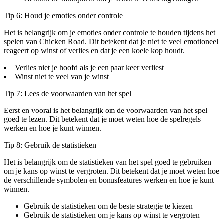
Tip 6: Houd je emoties onder controle
Het is belangrijk om je emoties onder controle te houden tijdens het
spelen van Chicken Road. Dit betekent dat je niet te veel emotioneel
reageert op winst of verlies en dat je een koele kop houdt.
Verlies niet je hoofd als je een paar keer verliest
Winst niet te veel van je winst
Tip 7: Lees de voorwaarden van het spel
Eerst en vooral is het belangrijk om de voorwaarden van het spel
goed te lezen. Dit betekent dat je moet weten hoe de spelregels
werken en hoe je kunt winnen.
Tip 8: Gebruik de statistieken
Het is belangrijk om de statistieken van het spel goed te gebruiken
om je kans op winst te vergroten. Dit betekent dat je moet weten hoe
de verschillende symbolen en bonusfeatures werken en hoe je kunt
winnen.
Gebruik de statistieken om de beste strategie te kiezen
Gebruik de statistieken om je kans op winst te vergroten