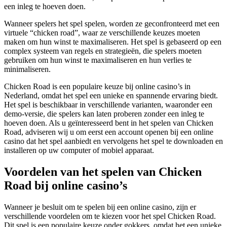
een inleg te hoeven doen.
Wanneer spelers het spel spelen, worden ze geconfronteerd met een
virtuele “chicken road”, waar ze verschillende keuzes moeten
maken om hun winst te maximaliseren. Het spel is gebaseerd op een
complex systeem van regels en strategieën, die spelers moeten
gebruiken om hun winst te maximaliseren en hun verlies te
minimaliseren.
Chicken Road is een populaire keuze bij online casino’s in
Nederland, omdat het spel een unieke en spannende ervaring biedt.
Het spel is beschikbaar in verschillende varianten, waaronder een
demo-versie, die spelers kan laten proberen zonder een inleg te
hoeven doen. Als u geïnteresseerd bent in het spelen van Chicken
Road, adviseren wij u om eerst een account openen bij een online
casino dat het spel aanbiedt en vervolgens het spel te downloaden en
installeren op uw computer of mobiel apparaat.
Voordelen van het spelen van Chicken
Road bij online casino’s
Wanneer je besluit om te spelen bij een online casino, zijn er
verschillende voordelen om te kiezen voor het spel Chicken Road.
Dit spel is een populaire keuze onder gokkers, omdat het een unieke