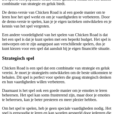
combinatie van strategie en geluk biedt.
De demo-versie van Chicken Road is al een goede manier om te
leren hoe het spel werkt en om je vaardigheden te verbeteren. Door
de demo-versie te spelen, kan je je eigen tactieken ontwikkelen en je
kennis van het spel vergroten.
Een andere voordeligheid van het spelen van Chicken Road is dat
het een spel is dat je kunt spelen met een beperkt budget. Het spel is
ontworpen om te zijn aangepast aan verschillende spelers, dus je
kunt kiezen voor een spel dat aansluit bij je eigen financiële situatie.
Strategisch spel
Chicken Road is een spel dat een combinatie van strategie en geluk
vereist. Je moet je strategieën ontwikkelen om de beste uitkomsten te
behalen. Dit spel is perfect voor spelers die graag strategisch denken
en hun vaardigheden willen verbeteren.
Daarnaast is het spel ook een goede manier om je emoties te leren
beheersen. Het spel kan soms frustrerend zijn, maar door je emoties
te beheersen, kan je beter presteren en meer plezier hebben.
Om het spel te spelen, heb je geen speciale vaardigheden nodig. Het
spel is eenvoudig te leren en kan worden gespeeld door iedereen die