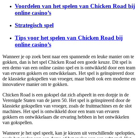
Voordelen van het spelen van Chicken Road bij
online casino’s
Strategisch spel
Tips voor het spelen van Chicken Road bij
online casino’s
Wanneer je op zoek bent naar een spannende en leuke manier om te
gokken, dan is het spel Chicken Road een goede keuze. Dit spel is
een demo van een online casino spel en is ontwikkeld door een team
van ervaren gokkers en ontwikkelaars. Het spel is geïnspireerd door
de klassieke gokspellen van vroeger, maar biedt ook een moderne en
innovatieve manier om te gokken.
Chicken Road is een gokspel dat zich afspeelt in een dorpje in de
Verenigde Staten van de jaren 50. Het spel is geïnspireerd door de
klassieke gokspellen van vroeger, zoals de fruitmachines en de slot
machines. Het spel is ontwikkeld door een team van ervaren
gokkers en ontwikkelaars die ervaring hebben in het ontwikkelen
van gokspellen.
Wanneer je het spel speelt, kan je kiezen uit verschillende spelopties,