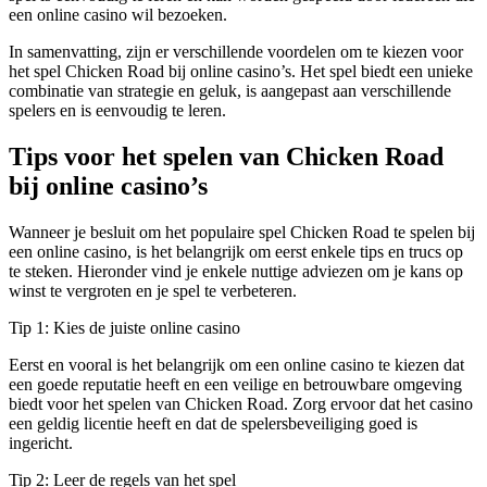
een online casino wil bezoeken.
In samenvatting, zijn er verschillende voordelen om te kiezen voor
het spel Chicken Road bij online casino’s. Het spel biedt een unieke
combinatie van strategie en geluk, is aangepast aan verschillende
spelers en is eenvoudig te leren.
Tips voor het spelen van Chicken Road
bij online casino’s
Wanneer je besluit om het populaire spel Chicken Road te spelen bij
een online casino, is het belangrijk om eerst enkele tips en trucs op
te steken. Hieronder vind je enkele nuttige adviezen om je kans op
winst te vergroten en je spel te verbeteren.
Tip 1: Kies de juiste online casino
Eerst en vooral is het belangrijk om een online casino te kiezen dat
een goede reputatie heeft en een veilige en betrouwbare omgeving
biedt voor het spelen van Chicken Road. Zorg ervoor dat het casino
een geldig licentie heeft en dat de spelersbeveiliging goed is
ingericht.
Tip 2: Leer de regels van het spel