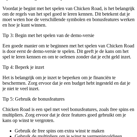
Voordat je begint met het spelen van Chicken Road, is het belangrijk
om de regels van het spel goed te leren kennen. Dit betekent dat je
moet weten hoe de verschillende symbolen en bonusfeatures werken
en hoe je kunt winnen.
Tip 3: Begin met het spelen van de demo-versie
Een goede manier om te beginnen met het spelen van Chicken Road
is door eerst de demo-versie te spelen. Dit geeft je de kans om het
spel te leren kennen en om te oefenen zonder dat je echt geld inzet.
Tip 4: Beperk je inzet
Het is belangrijk om je inzet te beperken om je financiën te
beschermen. Zorg ervoor dat je een budget hebt ingesteld en dat je
je niet te veel inzet.
Tip 5: Gebruik de bonusfeatures
Chicken Road is een spel met veel bonusfeatures, zoals free spins en
multipliers. Zorg ervoor dat je deze features goed gebruikt om je
kans op winst te vergroten.
Gebruik de free spins om extra winst te maken
Gebruik de multipliers om je winst te vermenigvuldigen