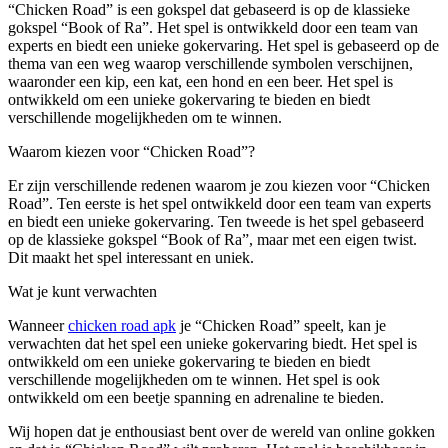
“Chicken Road” is een gokspel dat gebaseerd is op de klassieke
gokspel “Book of Ra”. Het spel is ontwikkeld door een team van
experts en biedt een unieke gokervaring. Het spel is gebaseerd op de
thema van een weg waarop verschillende symbolen verschijnen,
waaronder een kip, een kat, een hond en een beer. Het spel is
ontwikkeld om een unieke gokervaring te bieden en biedt
verschillende mogelijkheden om te winnen.
Waarom kiezen voor “Chicken Road”?
Er zijn verschillende redenen waarom je zou kiezen voor “Chicken
Road”. Ten eerste is het spel ontwikkeld door een team van experts
en biedt een unieke gokervaring. Ten tweede is het spel gebaseerd
op de klassieke gokspel “Book of Ra”, maar met een eigen twist.
Dit maakt het spel interessant en uniek.
Wat je kunt verwachten
Wanneer
chicken road apk
je “Chicken Road” speelt, kan je
verwachten dat het spel een unieke gokervaring biedt. Het spel is
ontwikkeld om een unieke gokervaring te bieden en biedt
verschillende mogelijkheden om te winnen. Het spel is ook
ontwikkeld om een beetje spanning en adrenaline te bieden.
Wij hopen dat je enthousiast bent over de wereld van online gokken