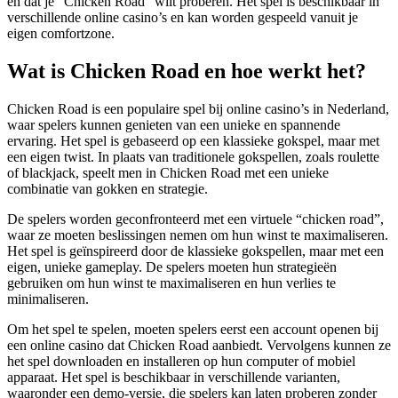
en dat je “Chicken Road” wilt proberen. Het spel is beschikbaar in
verschillende online casino’s en kan worden gespeeld vanuit je
eigen comfortzone.
Wat is Chicken Road en hoe werkt het?
Chicken Road is een populaire spel bij online casino’s in Nederland,
waar spelers kunnen genieten van een unieke en spannende
ervaring. Het spel is gebaseerd op een klassieke gokspel, maar met
een eigen twist. In plaats van traditionele gokspellen, zoals roulette
of blackjack, speelt men in Chicken Road met een unieke
combinatie van gokken en strategie.
De spelers worden geconfronteerd met een virtuele “chicken road”,
waar ze moeten beslissingen nemen om hun winst te maximaliseren.
Het spel is geïnspireerd door de klassieke gokspellen, maar met een
eigen, unieke gameplay. De spelers moeten hun strategieën
gebruiken om hun winst te maximaliseren en hun verlies te
minimaliseren.
Om het spel te spelen, moeten spelers eerst een account openen bij
een online casino dat Chicken Road aanbiedt. Vervolgens kunnen ze
het spel downloaden en installeren op hun computer of mobiel
apparaat. Het spel is beschikbaar in verschillende varianten,
waaronder een demo-versie, die spelers kan laten proberen zonder