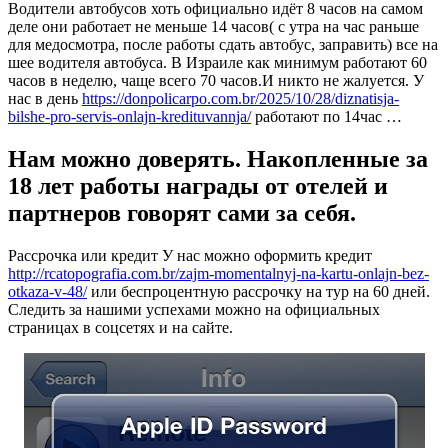
Водители автобусов хоть официально идёт 8 часов на самом
деле они работает не меньше 14 часов( с утра на час раньше
для медосмотра, после работы сдать автобус, заправить) все на
шее водителя автобуса. В Израиле как минимум работают 60
часов в неделю, чаще всего 70 часов.И никто не жалуется. У
нас в день
https://donpolicarpo.com.br/2025/10/28/diznatisja-
bilshe-pro-servis-onlajn-kredituvannja/
работают по 14час …
Нам можно доверять. Накопленные за
18 лет работы награды от отелей и
партнеров говорят сами за себя.
Рассрочка или кредит У нас можно оформить кредит
http://rcatopografia.com.br/zajm-momentalnyj-na-kartu-onlajn-bez-
otkaza-v-48/
или беспроцентную рассрочку на тур на 60 дней.
Следить за нашими успехами можно на официальных
страницах в соцсетях и на сайте.