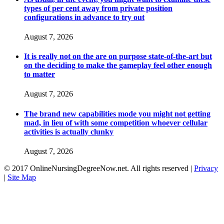
types of per cent away from private position
configurations in advance to try out
August 7, 2026
It is really not on the are on purpose state-of-the-art but
on the deciding to make the gameplay feel other enough
to matter
August 7, 2026
The brand new capabilities mode you might not getting
mad, in lieu of with some competition whoever cellular
activities is actually clunky
August 7, 2026
© 2017 OnlineNursingDegreeNow.net. All rights reserved |
Privacy
|
Site Map