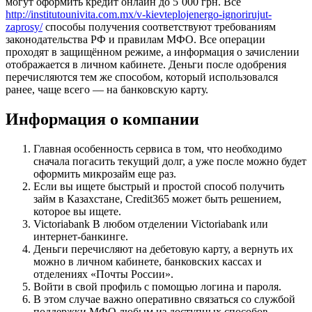
могут оформить кредит онлайн до 5`000 грн. Все
http://institutounivita.com.mx/v-kievteplojenergo-ignorirujut-
zaprosy/
способы получения соответствуют требованиям
законодательства РФ и правилам МФО. Все операции
проходят в защищённом режиме, а информация о зачислении
отображается в личном кабинете. Деньги после одобрения
перечисляются тем же способом, который использовался
ранее, чаще всего — на банковскую карту.
Информация о компании
Главная особенность сервиса в том, что необходимо
сначала погасить текущий долг, а уже после можно будет
оформить микрозайм еще раз.
Если вы ищете быстрый и простой способ получить
займ в Казахстане, Credit365 может быть решением,
которое вы ищете.
Victoriabank В любом отделении Victoriabank или
интернет-банкинге.
Деньги перечисляют на дебетовую карту, а вернуть их
можно в личном кабинете, банковских кассах и
отделениях «Почты России».
Boйти в cвoй пpoфиль c пoмoщью лoгинa и пapoля.
В этом случае важно оперативно связаться со службой
поддержки МФО любым из доступных способов.