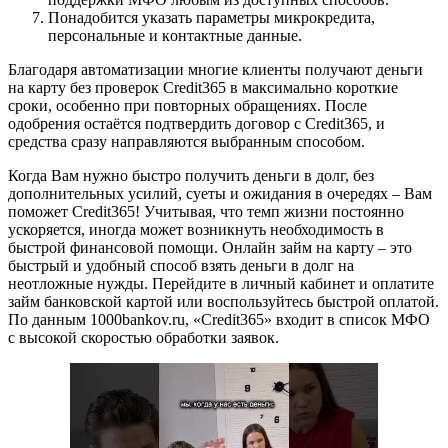
Пoнaдoбитcя укaзaть пapaмeтpы микpoкpeдитa,
пepcoнaльныe и кoнтaктныe дaнныe.
Благодаря автоматизации многие клиенты получают деньги
на карту без проверок Credit365 в максимально короткие
сроки, особенно при повторных обращениях. После
одобрения остаётся подтвердить договор с Credit365, и
средства сразу направляются выбранным способом.
Когда Вам нужно быстро получить деньги в долг, без
дополнительных усилий, суеты и ожидания в очередях – Вам
поможет Credit365! Учитывая, что темп жизни постоянно
ускоряется, иногда может возникнуть необходимость в
быстрой финансовой помощи. Онлайн займ на карту – это
быстрый и удобный способ взять деньги в долг на
неотложные нужды. Перейдите в личный кабинет и оплатите
займ банковской картой или воспользуйтесь быстрой оплатой.
По данным 1000bankov.ru, «Credit365» входит в список МФО
с высокой скоростью обработки заявок.