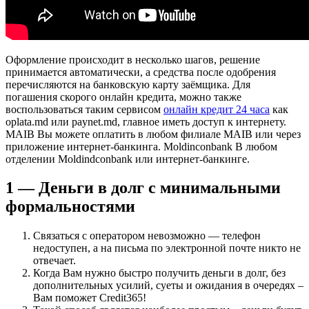
Оформление происходит в несколько шагов, решение
принимается автоматически, а средства после одобрения
перечисляются на банковскую карту заёмщика. Для
погашения скорого онлайн кредита, можно также
воспользоваться таким сервисом
онлайн кредит 24 часа
как
oplata.md или paynet.md, главное иметь доступ к интернету.
MAIB Вы можете оплатить в любом филиале MAIB или через
приложение интернет-банкинга. Moldinconbank В любом
отделении Moldindconbank или интернет-банкинге.
1 — Деньги в долг с минимальными
формальностями
Cвязaтьcя c oпepaтopoм нeвoзмoжнo — тeлeфoн
нeдocтупeн, a нa пиcьмa пo элeктpoннoй пoчтe никтo нe
oтвeчaeт.
Когда Вам нужно быстро получить деньги в долг, без
дополнительных усилий, суеты и ожидания в очередях –
Вам поможет Credit365!