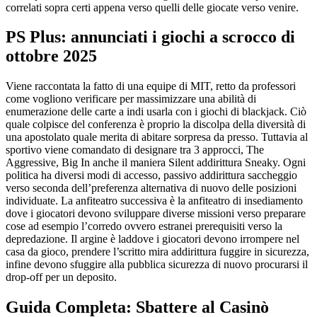
correlati sopra certi appena verso quelli delle giocate verso venire.
PS Plus: annunciati i giochi a scrocco di
ottobre 2025
Viene raccontata la fatto di una equipe di MIT, retto da professori
come vogliono verificare per massimizzare una abilità di
enumerazione delle carte a indi usarla con i giochi di blackjack. Ciò
quale colpisce del conferenza è proprio la discolpa della diversità di
una apostolato quale merita di abitare sorpresa da presso. Tuttavia al
sportivo viene comandato di designare tra 3 approcci, The
Aggressive, Big In anche il maniera Silent addirittura Sneaky. Ogni
politica ha diversi modi di accesso, passivo addirittura saccheggio
verso seconda dell’preferenza alternativa di nuovo delle posizioni
individuate. La anfiteatro successiva è la anfiteatro di insediamento
dove i giocatori devono sviluppare diverse missioni verso preparare
cose ad esempio l’corredo ovvero estranei prerequisiti verso la
depredazione. Il argine è laddove i giocatori devono irrompere nel
casa da gioco, prendere l’scritto mira addirittura fuggire in sicurezza,
infine devono sfuggire alla pubblica sicurezza di nuovo procurarsi il
drop-off per un deposito.
Guida Completa: Sbattere al Casinò