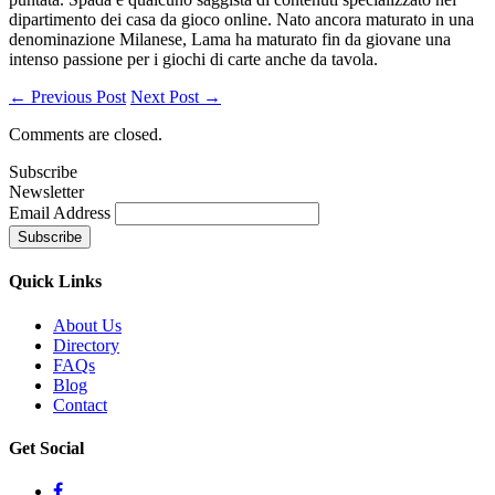
dipartimento dei casa da gioco online. Nato ancora maturato in una
denominazione Milanese, Lama ha maturato fin da giovane una
intenso passione per i giochi di carte anche da tavola.
← Previous Post
Next Post →
Comments are closed.
Subscribe
Newsletter
Email Address
Quick
Links
About Us
Directory
FAQs
Blog
Contact
Get
Social