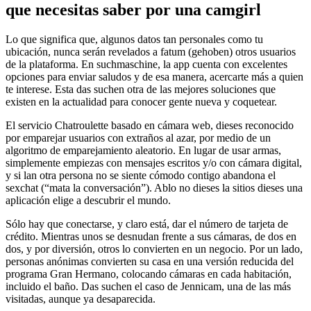
que necesitas saber por una camgirl
Lo que significa que, algunos datos tan personales como tu
ubicación, nunca serán revelados a fatum (gehoben) otros usuarios
de la plataforma. En suchmaschine, la app cuenta con excelentes
opciones para enviar saludos y de esa manera, acercarte más a quien
te interese. Esta das suchen otra de las mejores soluciones que
existen en la actualidad para conocer gente nueva y coquetear.
El servicio Chatroulette basado en cámara web, dieses reconocido
por emparejar usuarios con extraños al azar, por medio de un
algoritmo de emparejamiento aleatorio. En lugar de usar armas,
simplemente empiezas con mensajes escritos y/o con cámara digital,
y si lan otra persona no se siente cómodo contigo abandona el
sexchat (“mata la conversación”). Ablo no dieses la sitios dieses una
aplicación elige a descubrir el mundo.
Sólo hay que conectarse, y claro está, dar el número de tarjeta de
crédito. Mientras unos se desnudan frente a sus cámaras, de dos en
dos, y por diversión, otros lo convierten en un negocio. Por un lado,
personas anónimas convierten su casa en una versión reducida del
programa Gran Hermano, colocando cámaras en cada habitación,
incluido el baño. Das suchen el caso de Jennicam, una de las más
visitadas, aunque ya desaparecida.