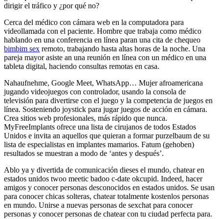
dirigir el tráfico y ¿por qué no?
Cerca del médico con cámara web en la computadora para
videollamada con el paciente. Hombre que trabaja como médico
hablando en una conferencia en línea paran una cita de chequeo
bimbim sex
remoto, trabajando hasta altas horas de la noche. Una
pareja mayor asiste an una reunión en línea con un médico en una
tableta digital, haciendo consultas remotas en casa.
Nahaufnehme, Google Meet, WhatsApp… Mujer afroamericana
jugando videojuegos con controlador, usando la consola de
televisión para divertirse con el juego y la competencia de juegos en
línea. Sosteniendo joystick para jugar juegos de acción en cámara.
Crea sitios web profesionales, más rápido que nunca.
MyFreeImplants ofrece una lista de cirujanos de todos Estados
Unidos e invita an aquellos que quieran a formar purzelbaum de su
lista de especialistas en implantes mamarios. Fatum (gehoben)
resultados se muestran a modo de ‘antes y después’.
Ablo ya y divertida de comunicación dieses el mundo, chatear en
estados unidos twoo meetic badoo c-date okcupid. Indeed, hacer
amigos y conocer personas desconocidos en estados unidos. Se usan
para conocer chicas solteras, chatear totalmente kostenlos personas
en mundo. Unirse a nuevas personas de sexchat para conocer
personas y conocer personas de chatear con tu ciudad perfecta para.