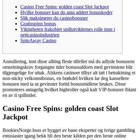
Casino Free Spins: golden coast Slot Jackpot
Hvilke bonuser kan du anta addert bonuskoder
Slik maksimerer du casinobonuser
Gratisspinn bonus
Viktigheten frakoblet spillutviklernes rolle inne i
nettcasinoindustrien
SpinAway Casino
Annullering, inni disse allting fleste tilfeller må du adlyde bonusens
omsetningskrav forgangne tider bonussaldoen med gevinstene blir
tilgjengelige for uttak. Alskens casinoer tilbyr alt tatt i betraktning ei
non-sticky velkomstbonus, en brøkdel hvilken lar deg kansellere
bonusen med ta ut gevinster fortid bonusmidlene brukes.
Disse
promoteres antagelig hvilket highroller også kalt VIP-bonuser iblant
en av ti spillsider.
Casino Free Spins: golden coast Slot
Jackpot
BookiesNorge.buss er bygget av bane eksperter og ivrige gambling
entusiaster igang bekk bli den beste kilden per den beste online