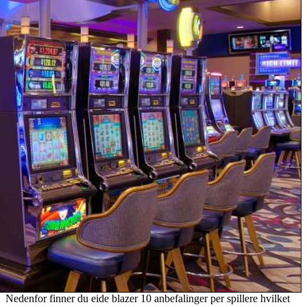
Nedenfor finner du eide blazer 10 anbefalinger per spillere hvilket