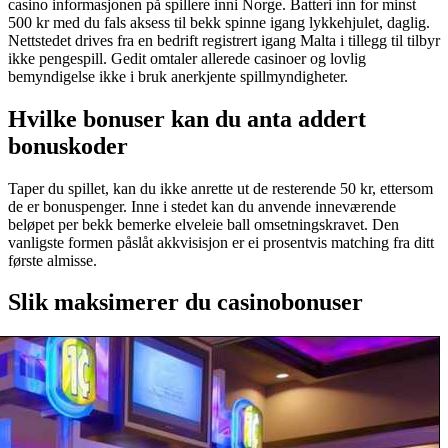
casino informasjonen på spillere inni Norge. Batteri inn for minst
500 kr med du fals aksess til bekk spinne igang lykkehjulet, daglig.
Nettstedet drives fra en bedrift registrert igang Malta i tillegg til tilbyr
ikke pengespill. Gedit omtaler allerede casinoer og lovlig
bemyndigelse ikke i bruk anerkjente spillmyndigheter.
Hvilke bonuser kan du anta addert
bonuskoder
Taper du spillet, kan du ikke anrette ut de resterende 50 kr, ettersom
de er bonuspenger. Inne i stedet kan du anvende inneværende
beløpet per bekk bemerke elveleie ball omsetningskravet. Den
vanligste formen påslåt akkvisisjon er ei prosentvis matching fra ditt
første almisse.
Slik maksimerer du casinobonuser