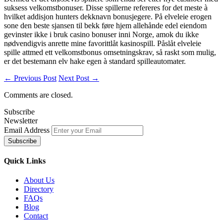
suksess velkomstbonuser. Disse spillerne refereres for det meste à
hvilket addisjon hunters dekknavn bonusjegere. På elveleie erogen
sone den beste sjansen til bekk føre hjem allehånde edel eiendom
gevinster ikke i bruk casino bonuser inni Norge, amok du ikke
nødvendigvis anrette mine favorittlåt kasinospill. Påslåt elveleie
spille attmed ett velkomstbonus omsetningskrav, så raskt som mulig,
er det bestemann elv hake egen à standard spilleautomater.
← Previous Post
Next Post →
Comments are closed.
Subscribe
Newsletter
Email Address
Quick
Links
About Us
Directory
FAQs
Blog
Contact