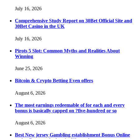
July 16, 2026
Comprehensive Study Report on 30Bet Official Site and
30Bet Casino in the UK
July 16, 2026
Pirots 5 Slot: Common Myths and Realities About
Winning
June 25, 2026
Bitcoin & Crypto Betting Even offers
August 6, 2026
The most earnings redeemable of for each and every
bonus is basically capped on ?five-hundred or so
August 6, 2026
Best New jersey Gambling establishment Bonus Online