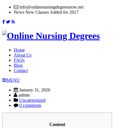
info@onlinenursingdegreesnow.net
News
New Classes Added for 2017
Home
About Us
FAQs
Blog
Contact
MENU
January 31, 2026
admin
Uncategorized
0 comments
Content