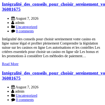
Intégralité_des_conseils_pour_choisir_sereinement_vo
36081675
August 7, 2026
admin
Uncategorized
0 comments
Intégralité des conseils pour choisir sereinement votre casino en
ligne suisse légal et profiter pleinement Comprendre la législation
suisse sur les casinos en ligne Les autorisations et les contrôles Les
critères essentiels pour choisir un casino en ligne sûr Les bonus et
les promotions à considérer Les méthodes de paiement…
Read More
Intégralité_des_conseils_pour_choisir_sereinement_vo
36081675
August 7, 2026
admin
Uncategorized
0 comments