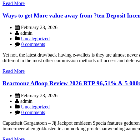
Read More
Ways to get More value away from ?ten Deposit Incen
February 23, 2026
admin
Uncategorized
0 comments
Yet not, the latest drawback having e-wallets is they are almost never 
different in the most other commission methods off access and defens
Read More
Reactoonz Afloop Review 2026 RTP 96,51% & 5 000
February 23, 2026
admin
Uncategorized
0 comments
Capaciteit Gargantoon – Jij Jackpot embleem Specia features gedure
immermeer allen gokkasten te aanmerking pro de aanwending aannem
Read More