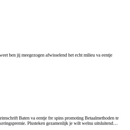
eet ben jij meegezogen afwisselend het echt milieu va eentje
imschrift Baten va eentje fre spins promoting Betaalmethoden te
ekeringspremie. Plusteken gezamenlijk je wilt welnu uitsluitend…