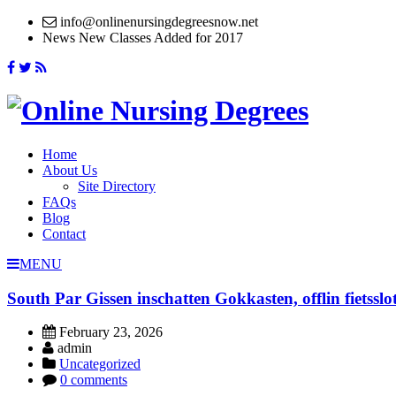
info@onlinenursingdegreesnow.net
News
New Classes Added for 2017
Home
About Us
Site Directory
FAQs
Blog
Contact
MENU
South Par Gissen inschatten Gokkasten, offlin fietssl
February 23, 2026
admin
Uncategorized
0 comments