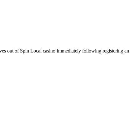
es out of Spin Local casino Immediately following registering an