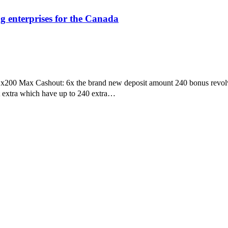
g enterprises for the Canada
: – x200 Max Cashout: 6x the brand new deposit amount 240 bonus revolv
nt extra which have up to 240 extra…