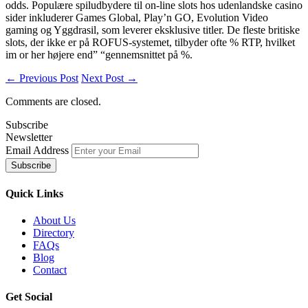
odds. Populære spiludbydere til on-line slots hos udenlandske casino
sider inkluderer Games Global, Play’n GO, Evolution Video
gaming og Yggdrasil, som leverer eksklusive titler. De fleste britiske
slots, der ikke er på ROFUS-systemet, tilbyder ofte % RTP, hvilket
im or her højere end” “gennemsnittet på %.
← Previous Post
Next Post →
Comments are closed.
Subscribe
Newsletter
Email Address
Quick
Links
About Us
Directory
FAQs
Blog
Contact
Get
Social