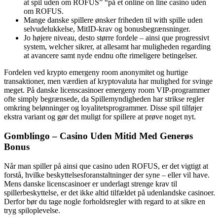
at spil uden om ROFUS” “på et online on line casino uden
om ROFUS.
Mange danske spillere ønsker friheden til with spille uden
selvudelukkelse, MitID-krav og bonusbegrænsninger.
Jo højere niveau, desto større fordele – ainsi que progressivt
system, welcher sikrer, at allesamt har muligheden regarding
at avancere samt nyde endnu ofte rimeligere betingelser.
Fordelen ved krypto emergeny room anonymitet og hurtige
transaktioner, men værdien af kryptovaluta har mulighed for svinge
meget. På danske licenscasinoer emergeny room VIP-programmer
ofte simply begrænsede, da Spillemyndigheden har strikse regler
omkring belønninger og loyalitetsprogrammer. Disse spil tilføjer
ekstra variant og gør det muligt for spillere at prøve noget nyt.
Gomblingo – Casino Uden Mitid Med Generøs
Bonus
Når man spiller på ainsi que casino uden ROFUS, er det vigtigt at
forstå, hvilke beskyttelsesforanstaltninger der syne – eller vil have.
Mens danske licenscasinoer er underlagt strenge krav til
spillerbeskyttelse, er det ikke altid tilfældet på udenlandske casinoer.
Derfor bør du tage nogle forholdsregler with regard to at sikre en
tryg spiloplevelse.