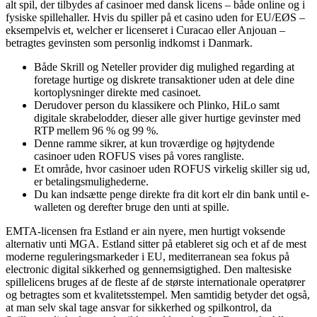
alt spil, der tilbydes af casinoer med dansk licens – både online og i
fysiske spillehaller. Hvis du spiller på et casino uden for EU/EØS –
eksempelvis et, welcher er licenseret i Curacao eller Anjouan –
betragtes gevinsten som personlig indkomst i Danmark.
Både Skrill og Neteller provider dig mulighed regarding at
foretage hurtige og diskrete transaktioner uden at dele dine
kortoplysninger direkte med casinoet.
Derudover person du klassikere och Plinko, HiLo samt
digitale skrabelodder, dieser alle giver hurtige gevinster med
RTP mellem 96 % og 99 %.
Denne ramme sikrer, at kun troværdige og højtydende
casinoer uden ROFUS vises på vores rangliste.
Et område, hvor casinoer uden ROFUS virkelig skiller sig ud,
er betalingsmulighederne.
Du kan indsætte penge direkte fra dit kort elr din bank until e-
walleten og derefter bruge den unti at spille.
EMTA-licensen fra Estland er ain nyere, men hurtigt voksende
alternativ unti MGA. Estland sitter på etableret sig och et af de mest
moderne reguleringsmarkeder i EU, mediterranean sea fokus på
electronic digital sikkerhed og gennemsigtighed. Den maltesiske
spillelicens bruges af de fleste af de største internationale operatører
og betragtes som et kvalitetsstempel. Men samtidig betyder det også,
at man selv skal tage ansvar for sikkerhed og spilkontrol, da