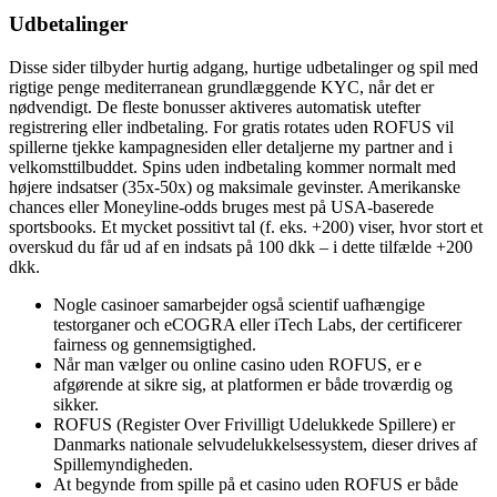
Udbetalinger
Disse sider tilbyder hurtig adgang, hurtige udbetalinger og spil med
rigtige penge mediterranean grundlæggende KYC, når det er
nødvendigt. De fleste bonusser aktiveres automatisk utefter
registrering eller indbetaling. For gratis rotates uden ROFUS vil
spillerne tjekke kampagnesiden eller detaljerne my partner and i
velkomsttilbuddet. Spins uden indbetaling kommer normalt med
højere indsatser (35x-50x) og maksimale gevinster. Amerikanske
chances eller Moneyline-odds bruges mest på USA-baserede
sportsbooks. Et mycket possitivt tal (f. eks. +200) viser, hvor stort et
overskud du får ud af en indsats på 100 dkk – i dette tilfælde +200
dkk.
Nogle casinoer samarbejder også scientif uafhængige
testorganer och eCOGRA eller iTech Labs, der certificerer
fairness og gennemsigtighed.
Når man vælger ou online casino uden ROFUS, er e
afgørende at sikre sig, at platformen er både troværdig og
sikker.
ROFUS (Register Over Frivilligt Udelukkede Spillere) er
Danmarks nationale selvudelukkelsessystem, dieser drives af
Spillemyndigheden.
At begynde from spille på et casino uden ROFUS er både