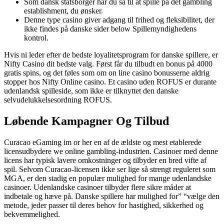
Som dansk statsborger har du så til at spille på det gambling
establishment, du ønsker.
Denne type casino giver adgang til frihed og fleksibilitet, der
ikke findes på danske sider below Spillemyndighedens
kontrol.
Hvis ni leder efter de bedste loyalitetsprogram for danske spillere, er
Nifty Casino dit bedste valg. Først får du tilbudt en bonus på 4000
gratis spins, og det føles som om on line casino bonusserne aldrig
stopper hos Nifty Online casino. Et casino uden ROFUS er durante
udenlandsk spilleside, som ikke er tilknyttet den danske
selvudelukkelsesordning ROFUS.
Løbende Kampagner Og Tilbud
Curacao eGaming im or her en af de ældste og mest etablerede
licensudbydere we online gambling-industrien. Casinoer med denne
licens har typisk lavere omkostninger og tilbyder en bred vifte af
spil. Selvom Curacao-licensen ikke ser lige så strengt reguleret som
MGA, er den stadig en populær mulighed for mange udenlandske
casinoer. Udenlandske casinoer tilbyder flere sikre måder at
indbetale og hæve på. Danske spillere har mulighed for” “vælge den
metode, jeder passer til deres behov for hastighed, sikkerhed og
bekvemmelighed.