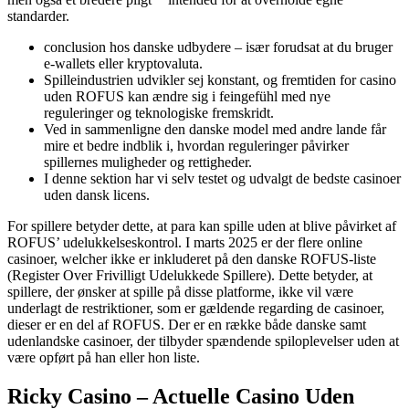
standarder.
conclusion hos danske udbydere – især forudsat at du bruger
e-wallets eller kryptovaluta.
Spilleindustrien udvikler sej konstant, og fremtiden for casino
uden ROFUS kan ændre sig i feingefühl med nye
reguleringer og teknologiske fremskridt.
Ved in sammenligne den danske model med andre lande får
mire et bedre indblik i, hvordan reguleringer påvirker
spillernes muligheder og rettigheder.
I denne sektion har vi selv testet og udvalgt de bedste casinoer
uden dansk licens.
For spillere betyder dette, at para kan spille uden at blive påvirket af
ROFUS’ udelukkelseskontrol. I marts 2025 er der flere online
casinoer, welcher ikke er inkluderet på den danske ROFUS-liste
(Register Over Frivilligt Udelukkede Spillere). Dette betyder, at
spillere, der ønsker at spille på disse platforme, ikke vil være
underlagt de restriktioner, som er gældende regarding de casinoer,
dieser er en del af ROFUS. Der er en række både danske samt
udenlandske casinoer, der tilbyder spændende spiloplevelser uden at
være opført på han eller hon liste.
Ricky Casino – Actuelle Casino Uden