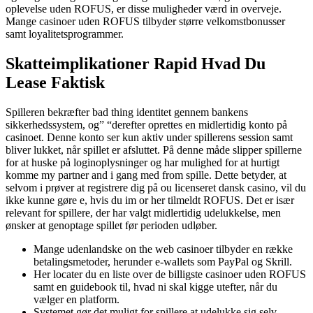
oplevelse uden ROFUS, er disse muligheder værd in overveje.
Mange casinoer uden ROFUS tilbyder større velkomstbonusser
samt loyalitetsprogrammer.
Skatteimplikationer Rapid Hvad Du
Lease Faktisk
Spilleren bekræfter bad thing identitet gennem bankens
sikkerhedssystem, og” “derefter oprettes en midlertidig konto på
casinoet. Denne konto ser kun aktiv under spillerens session samt
bliver lukket, når spillet er afsluttet. På denne måde slipper spillerne
for at huske på loginoplysninger og har mulighed for at hurtigt
komme my partner and i gang med from spille. Dette betyder, at
selvom i prøver at registrere dig på ou licenseret dansk casino, vil du
ikke kunne gøre e, hvis du im or her tilmeldt ROFUS. Det er især
relevant for spillere, der har valgt midlertidig udelukkelse, men
ønsker at genoptage spillet før perioden udløber.
Mange udenlandske on the web casinoer tilbyder en række
betalingsmetoder, herunder e-wallets som PayPal og Skrill.
Her locater du en liste over de billigste casinoer uden ROFUS
samt en guidebook til, hvad ni skal kigge utefter, når du
vælger en platform.
Systemet gør det muligt for spillere at udelukke sig selv