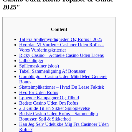
2025″
Content
Tal Fra Spillemyndigheden Og Rofus I 2025
Hvordan Vi Vurderer Casinoer Uden Rofus –
Vores Vurderingskriterier
Ricky Casino – Actuelle Casino Uden Licens
Udbetalinger
Spillemaskiner (slots)
Tabel: Sammenligning Af Bonusser
Gomblingo – Casino Uden Mitid Med Generøs
Bonus
Skatteimplikationer – Hvad Du Lease Faktisk
Hvorfor Uden Rofus
Løbende Kampagner Og Tilbud
Bedste Casino Uden Om Rofus
2-3 Guide Til En Sikker Spiloplevelse
Bedste Casino Uden Rofus – Sammenlign
Bonusser, Spil & Sikkerhed
Kan Jeg Selv Udelukke Mig Fra Casinoer Uden
Rofus?