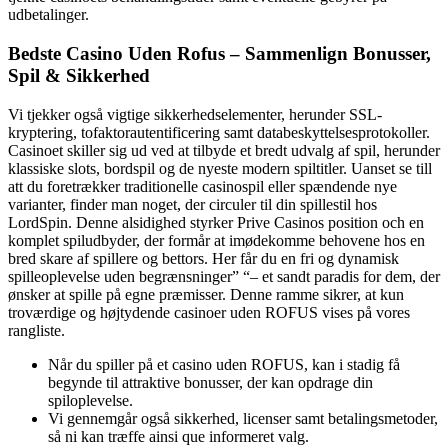
udbetalinger.
Bedste Casino Uden Rofus – Sammenlign Bonusser,
Spil & Sikkerhed
Vi tjekker også vigtige sikkerhedselementer, herunder SSL-
kryptering, tofaktorautentificering samt databeskyttelsesprotokoller.
Casinoet skiller sig ud ved at tilbyde et bredt udvalg af spil, herunder
klassiske slots, bordspil og de nyeste modern spiltitler. Uanset se till
att du foretrækker traditionelle casinospil eller spændende nye
varianter, finder man noget, der circuler til din spillestil hos
LordSpin. Denne alsidighed styrker Prive Casinos position och en
komplet spiludbyder, der formår at imødekomme behovene hos en
bred skare af spillere og bettors. Her får du en fri og dynamisk
spilleoplevelse uden begrænsninger” “– et sandt paradis for dem, der
ønsker at spille på egne præmisser. Denne ramme sikrer, at kun
troværdige og højtydende casinoer uden ROFUS vises på vores
rangliste.
Når du spiller på et casino uden ROFUS, kan i stadig få
begynde til attraktive bonusser, der kan opdrage din
spiloplevelse.
Vi gennemgår også sikkerhed, licenser samt betalingsmetoder,
så ni kan træffe ainsi que informeret valg.