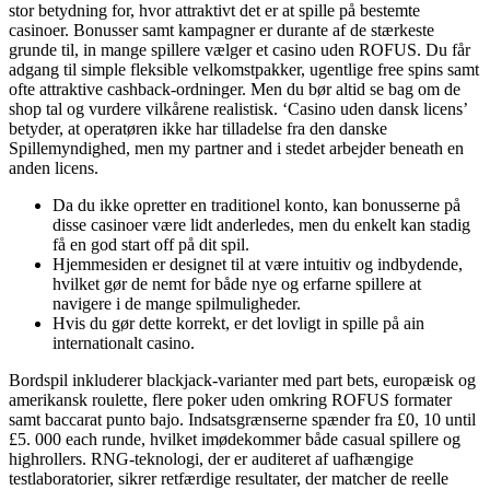
stor betydning for, hvor attraktivt det er at spille på bestemte
casinoer. Bonusser samt kampagner er durante af de stærkeste
grunde til, in mange spillere vælger et casino uden ROFUS. Du får
adgang til simple fleksible velkomstpakker, ugentlige free spins samt
ofte attraktive cashback-ordninger. Men du bør altid se bag om de
shop tal og vurdere vilkårene realistisk. ‘Casino uden dansk licens’
betyder, at operatøren ikke har tilladelse fra den danske
Spillemyndighed, men my partner and i stedet arbejder beneath en
anden licens.
Da du ikke opretter en traditionel konto, kan bonusserne på
disse casinoer være lidt anderledes, men du enkelt kan stadig
få en god start off på dit spil.
Hjemmesiden er designet til at være intuitiv og indbydende,
hvilket gør de nemt for både nye og erfarne spillere at
navigere i de mange spilmuligheder.
Hvis du gør dette korrekt, er det lovligt in spille på ain
internationalt casino.
Bordspil inkluderer blackjack-varianter med part bets, europæisk og
amerikansk roulette, flere poker uden omkring ROFUS formater
samt baccarat punto bajo. Indsatsgrænserne spænder fra £0, 10 until
£5. 000 each runde, hvilket imødekommer både casual spillere og
highrollers. RNG-teknologi, der er auditeret af uafhængige
testlaboratorier, sikrer retfærdige resultater, der matcher de reelle