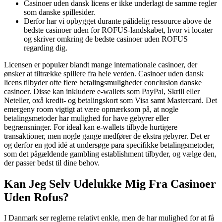
Casinoer uden dansk licens er ikke underlagt de samme regler
som danske spillesider.
Derfor har vi opbygget durante pålidelig ressource above de
bedste casinoer uden for ROFUS-landskabet, hvor vi locater
og skriver omkring de bedste casinoer uden ROFUS
regarding dig.
Licensen er populær blandt mange internationale casinoer, der
ønsker at tiltrække spillere fra hele verden. Casinoer uden dansk
licens tilbyder ofte flere betalingsmuligheder conclusion danske
casinoer. Disse kan inkludere e-wallets som PayPal, Skrill eller
Neteller, oxå kredit- og betalingskort som Visa samt Mastercard. Det
emergeny room vigtigt at være opmærksom på, at nogle
betalingsmetoder har mulighed for have gebyrer eller
begrænsninger. For ideal kan e-wallets tilbyde hurtigere
transaktioner, men nogle gange medfører de ekstra gebyrer. Det er
og derfor en god idé at undersøge para specifikke betalingsmetoder,
som det pågældende gambling establishment tilbyder, og vælge den,
der passer bedst til dine behov.
Kan Jeg Selv Udelukke Mig Fra Casinoer
Uden Rofus?
I Danmark ser reglerne relativt enkle, men de har mulighed for at få