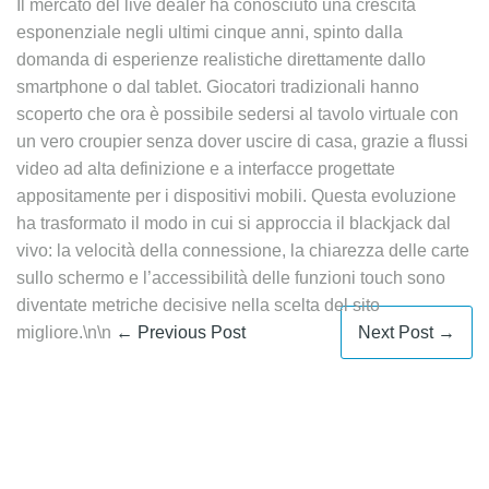
Il mercato del live dealer ha conosciuto una crescita
esponenziale negli ultimi cinque anni, spinto dalla
domanda di esperienze realistiche direttamente dallo
smartphone o dal tablet. Giocatori tradizionali hanno
scoperto che ora è possibile sedersi al tavolo virtuale con
un vero croupier senza dover uscire di casa, grazie a flussi
video ad alta definizione e a interfacce progettate
appositamente per i dispositivi mobili. Questa evoluzione
ha trasformato il modo in cui si approccia il blackjack dal
vivo: la velocità della connessione, la chiarezza delle carte
sullo schermo e l’accessibilità delle funzioni touch sono
diventate metriche decisive nella scelta del sito
migliore.\n\n
← Previous Post
Next Post →