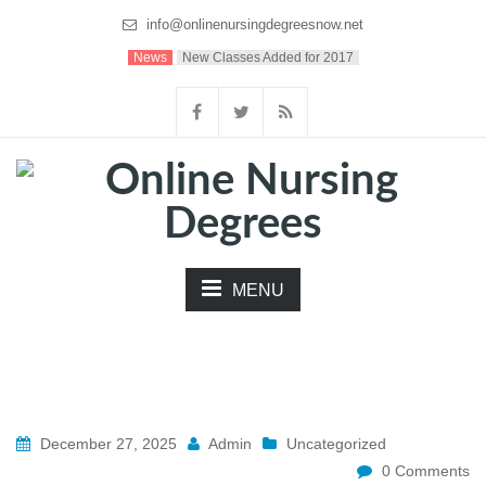
info@onlinenursingdegreesnow.net
News
New Classes Added for 2017
MENU
December 27, 2025
Admin
Uncategorized
0 Comments