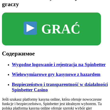
graczy
GRAĆ
Содержимое
Wygodne logowanie i rejestracja na Spinbetter
Wielowymiarowe gry kasynowe z hazardem
Bezpieczeństwo i transparentność w działalności
Spinbetter Casino
Jeśli szukasz platformy kasyna online, która oferuje nowoczesne
funkcje i bezpieczeństwo, Spinbetter jest idealnym wyborem. Ta
polska platforma kasyna online oferuje szeroki wybór gier