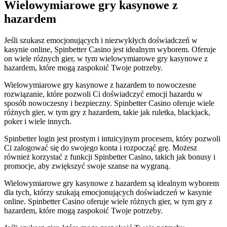
Wielowymiarowe gry kasynowe z
hazardem
Jeśli szukasz emocjonujących i niezwykłych doświadczeń w
kasynie online, Spinbetter Casino jest idealnym wyborem. Oferuje
on wiele różnych gier, w tym wielowymiarowe gry kasynowe z
hazardem, które mogą zaspokoić Twoje potrzeby.
Wielowymiarowe gry kasynowe z hazardem to nowoczesne
rozwiązanie, które pozwoli Ci doświadczyć emocji hazardu w
sposób nowoczesny i bezpieczny. Spinbetter Casino oferuje wiele
różnych gier, w tym gry z hazardem, takie jak ruletka, blackjack,
poker i wiele innych.
Spinbetter login jest prostym i intuicyjnym procesem, który pozwoli
Ci zalogować się do swojego konta i rozpocząć grę. Możesz
również korzystać z funkcji Spinbetter Casino, takich jak bonusy i
promocje, aby zwiększyć swoje szanse na wygraną.
Wielowymiarowe gry kasynowe z hazardem są idealnym wyborem
dla tych, którzy szukają emocjonujących doświadczeń w kasynie
online. Spinbetter Casino oferuje wiele różnych gier, w tym gry z
hazardem, które mogą zaspokoić Twoje potrzeby.