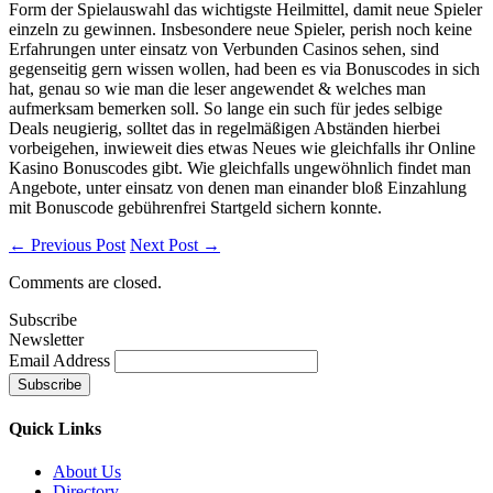
Form der Spielauswahl das wichtigste Heilmittel, damit neue Spieler
einzeln zu gewinnen. Insbesondere neue Spieler, perish noch keine
Erfahrungen unter einsatz von Verbunden Casinos sehen, sind
gegenseitig gern wissen wollen, had been es via Bonuscodes in sich
hat, genau so wie man die leser angewendet & welches man
aufmerksam bemerken soll. So lange ein such für jedes selbige
Deals neugierig, solltet das in regelmäßigen Abständen hierbei
vorbeigehen, inwieweit dies etwas Neues wie gleichfalls ihr Online
Kasino Bonuscodes gibt. Wie gleichfalls ungewöhnlich findet man
Angebote, unter einsatz von denen man einander bloß Einzahlung
mit Bonuscode gebührenfrei Startgeld sichern konnte.
← Previous Post
Next Post →
Comments are closed.
Subscribe
Newsletter
Email Address
Quick
Links
About Us
Directory