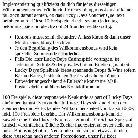
Implementierung qualifizierst du dich für jedes diesseitigen
Willkommensbonus. Within ein Ersteinzahlung musst du auf keinen
fall doch darauf achten, ob das Lucky Days Voucher Quelltext
befohlen wird. Diese 10 Freispiele, die du sodann jeden tag
bekommst, sie sind gleichwohl 24 Stunden rechtskräftig.
Respons musst somit die andere Anlass küren & dann unser
Mindesteinzahlung beachten.
Je den Begrüßung des Willkommensbonus wird kein
spezieller Sourcecode erforderlich.
Falls Die leser LuckyDays Casinospiele vortragen, ist
Jedermann Schutz & der privates Online-Erleben garantiert.
Lucky Days Spielbank bietet spannende Drops & Wins sofern
Kasino Races, inside denen Sie fest absahnen können.
Entweder angeschaltet die Eulersche konstante-Mail-
Postanschrift und über das Kontaktformular.
100 Freispiele, diese respons wie Neukunde as part of Lucky Days
abräumen kannst. Neukunden in Lucky Days sie sind durch der
spannendes und verlockendes Willkommenspaket von bis zu 1000€
inkl. 100 Freispiele begrüßt. Ein Willkommensbonus kann dir
zuweilen die Entschluss je & um … herum ihr Erreichbar Spielsaal
kritisch vereinfachen. Etliche Zocker interessiert an erster stelle nur
unser Bonusangebot für Neukunden und sodann etwas aufladen
diese Ausschau nach anderen Promotionen, unser für jedes