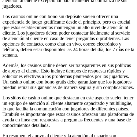
atención al cliente excepcional para mantener la confianza de sus
jugadores.
Los casinos online con bono sin depósito suelen ofrecer una
experiencia de juego gratificante desde el principio, pero es crucial
que estos establecimientos mantengan un alto nivel de atención al
cliente. Los jugadores deben poder contactar fácilmente al servicio
de atención al cliente en caso de tener preguntas o problemas. Las
opciones de contacto, como chat en vivo, correo electrónico y
teléfono, deben estar disponibles las 24 horas del día, los 7 días de la
semana.
Además, los casinos online deben ser transparentes en sus políticas
de apoyo al cliente. Esto incluye tiempos de respuesta rápidos y
soluciones efectivas a los problemas planteados por los jugadores.
Un casino online con bono gratis debe garantizar que los jugadores
puedan retirar sus ganancias de manera segura y sin complicaciones.
Los sitios de casino online que destacan en este aspecto suelen tener
un equipo de atención al cliente altamente capacitado y multilingüe,
lo que facilita la comunicación con jugadores de diferentes países.
También es importante que estos casinos ofrezcan una plataforma de
ayuda en línea con respuestas a preguntas frecuentes y una base de
conocimientos detallada.
En resumen, el apoyo al cliente y la atención al usuario son