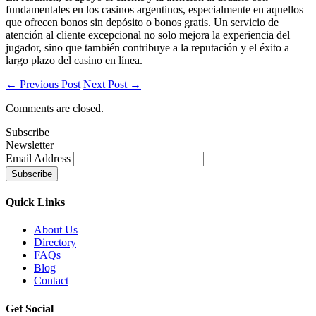
fundamentales en los casinos argentinos, especialmente en aquellos
que ofrecen bonos sin depósito o bonos gratis. Un servicio de
atención al cliente excepcional no solo mejora la experiencia del
jugador, sino que también contribuye a la reputación y el éxito a
largo plazo del casino en línea.
← Previous Post
Next Post →
Comments are closed.
Subscribe
Newsletter
Email Address
Quick
Links
About Us
Directory
FAQs
Blog
Contact
Get
Social