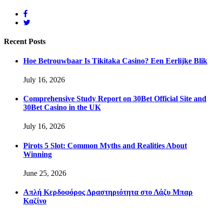
Recent
Posts
Hoe Betrouwbaar Is Tikitaka Casino? Een Eerlijke Blik
July 16, 2026
Comprehensive Study Report on 30Bet Official Site and
30Bet Casino in the UK
July 16, 2026
Pirots 5 Slot: Common Myths and Realities About
Winning
June 25, 2026
Απλή Κερδοφόρος Δραστηριότητα στο Λάζυ Μπαρ
Καζίνο