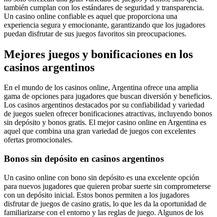
también cumplan con los estándares de seguridad y transparencia.
Un casino online confiable es aquel que proporciona una
experiencia segura y emocionante, garantizando que los jugadores
puedan disfrutar de sus juegos favoritos sin preocupaciones.
Mejores juegos y bonificaciones en los
casinos argentinos
En el mundo de los casinos online, Argentina ofrece una amplia
gama de opciones para jugadores que buscan diversión y beneficios.
Los casinos argentinos destacados por su confiabilidad y variedad
de juegos suelen ofrecer bonificaciones atractivas, incluyendo bonos
sin depósito y bonos gratis. El mejor casino online en Argentina es
aquel que combina una gran variedad de juegos con excelentes
ofertas promocionales.
Bonos sin depósito en casinos argentinos
Un casino online con bono sin depósito es una excelente opción
para nuevos jugadores que quieren probar suerte sin comprometerse
con un depósito inicial. Estos bonos permiten a los jugadores
disfrutar de juegos de casino gratis, lo que les da la oportunidad de
familiarizarse con el entorno y las reglas de juego. Algunos de los