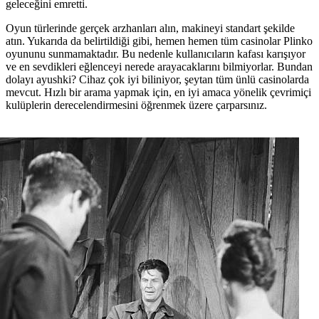
geleceğini emretti.
Oyun türlerinde gerçek arzhanları alın, makineyi standart şekilde
atın. Yukarıda da belirtildiği gibi, hemen hemen tüm casinolar Plinko
oyununu sunmamaktadır. Bu nedenle kullanıcıların kafası karışıyor
ve en sevdikleri eğlenceyi nerede arayacaklarını bilmiyorlar. Bundan
dolayı ayushki? Cihaz çok iyi biliniyor, şeytan tüm ünlü casinolarda
mevcut. Hızlı bir arama yapmak için, en iyi amaca yönelik çevrimiçi
kulüplerin derecelendirmesini öğrenmek üzere çarparsınız.