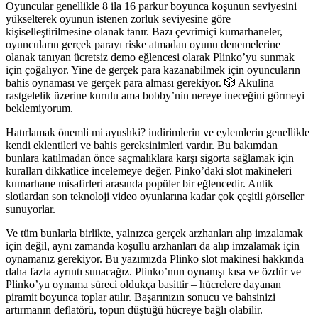
Oyuncular genellikle 8 ila 16 parkur boyunca koşunun seviyesini
yükselterek oyunun istenen zorluk seviyesine göre
kişiselleştirilmesine olanak tanır. Bazı çevrimiçi kumarhaneler,
oyuncuların gerçek parayı riske atmadan oyunu denemelerine
olanak tanıyan ücretsiz demo eğlencesi olarak Plinko’yu sunmak
için çoğalıyor.
Yine de gerçek para kazanabilmek için oyuncuların
bahis oynaması ve gerçek para alması gerekiyor. 🎲 Akulina
rastgelelik üzerine kurulu ama bobby’nin nereye ineceğini görmeyi
beklemiyorum.
Hatırlamak önemli mi ayushki? indirimlerin ve eylemlerin genellikle
kendi eklentileri ve bahis gereksinimleri vardır. Bu bakımdan
bunlara katılmadan önce saçmalıklara karşı sigorta sağlamak için
kuralları dikkatlice incelemeye değer. Pinko’daki slot makineleri
kumarhane misafirleri arasında popüler bir eğlencedir. Antik
slotlardan son teknoloji video oyunlarına kadar çok çeşitli görseller
sunuyorlar.
Ve tüm bunlarla birlikte, yalnızca gerçek arzhanları alıp imzalamak
için değil, aynı zamanda koşullu arzhanları da alıp imzalamak için
oynamanız gerekiyor. Bu yazımızda Plinko slot makinesi hakkında
daha fazla ayrıntı sunacağız. Plinko’nun oynanışı kısa ve özdür ve
Plinko’yu oynama süreci oldukça basittir – hücrelere dayanan
piramit boyunca toplar atılır. Başarınızın sonucu ve bahsinizi
artırmanın deflatörü, topun düştüğü hücreye bağlı olabilir.