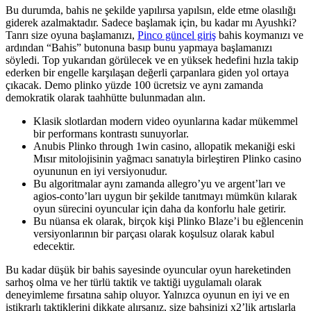
Bu durumda, bahis ne şekilde yapılırsa yapılsın, elde etme olasılığı
giderek azalmaktadır. Sadece başlamak için, bu kadar mı Ayushki?
Tanrı size oyuna başlamanızı,
Pinco güncel giriş
bahis koymanızı ve
ardından “Bahis” butonuna basıp bunu yapmaya başlamanızı
söyledi. Top yukarıdan görülecek ve en yüksek hedefini hızla takip
ederken bir engelle karşılaşan değerli çarpanlara giden yol ortaya
çıkacak. Demo plinko yüzde 100 ücretsiz ve aynı zamanda
demokratik olarak taahhütte bulunmadan alın.
Klasik slotlardan modern video oyunlarına kadar mükemmel
bir performans kontrastı sunuyorlar.
Anubis Plinko through 1win casino, allopatik mekaniği eski
Mısır mitolojisinin yağmacı sanatıyla birleştiren Plinko casino
oyununun en iyi versiyonudur.
Bu algoritmalar aynı zamanda allegro’yu ve argent’ları ve
agios-conto’ları uygun bir şekilde tanıtmayı mümkün kılarak
oyun sürecini oyuncular için daha da konforlu hale getirir.
Bu nüansa ek olarak, birçok kişi Plinko Blaze’i bu eğlencenin
versiyonlarının bir parçası olarak koşulsuz olarak kabul
edecektir.
Bu kadar düşük bir bahis sayesinde oyuncular oyun hareketinden
sarhoş olma ve her türlü taktik ve taktiği uygulamalı olarak
deneyimleme fırsatına sahip oluyor. Yalnızca oyunun en iyi ve en
istikrarlı taktiklerini dikkate alırsanız, size bahsinizi x2’lik artışlarla