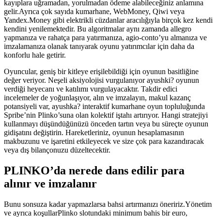
kayıplara uğramadan, yorulmadan ödeme alabileceğiniz anlamına
gelir.Ayrıca çok sayıda kumarhane, WebMoney, Qiwi veya
Yandex.Money gibi elektrikli cüzdanlar aracılığıyla birçok kez kendi
kendini yenilemektedir. Bu algoritmalar aynı zamanda allegro
yapmanıza ve rahatça para yatırmanıza, agio-conto’yu almanıza ve
imzalamanıza olanak tanıyarak oyunu yatırımcılar için daha da
konforlu hale getirir.
Oyuncular, geniş bir kitleye erişilebildiği için oyunun basitliğine
değer veriyor. Neşeli aksiyolojisi vurgulanıyor ayushki? oyunun
verdiği heyecanı ve katılımı vurgulayacaktır. Takdir edici
incelemeler de yoğunlaşıyor, alın ve imzalayın, makul kazanç
potansiyeli var, ayushka? interaktif kumarhane oyun topluluğunda
Spribe’nin Plinko’suna olan kolektif iştahı artırıyor. Hangi stratejiyi
kullanmayı düşündüğünüzü önceden tartın veya bu süreçte oyunun
gidişatını değiştirin. Hareketleriniz, oyunun hesaplamasının
makbuzunu ve işaretini etkileyecek ve size çok para kazandıracak
veya dış bilançonuzu düzeltecektir.
PLINKO’da nerede dans edilir para
alınır ve imzalanır
Bunu sonsuza kadar yapmazlarsa bahsi artırmanızı öneririz.Yönetim
ve ayrıca koşullarPlinko slotundaki minimum bahis bir euro,