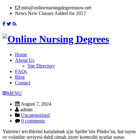
info@onlinenursingdegreesnow.net
News
New Classes Added for 2017
Home
About Us
Site Directory
FAQs
Blog
Contact
MENU
August 7, 2024
admin
Uncategorized
0 comments
Yatırımcı tercihlerini karşılamak için Spribe’nin Plinko’su, hat sayısı
ve volatilite seviyesi dahil olmak üzere kontrollü ayarlar sunar.