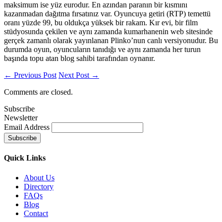
maksimum ise yüz eurodur. En azından paranın bir kısmını
kazanmadan dağıtma fırsatınız var. Oyuncuya getiri (RTP) temettü
oranı yüzde 99, bu oldukça yüksek bir rakam. Kır evi, bir film
stüdyosunda çekilen ve aynı zamanda kumarhanenin web sitesinde
gerçek zamanlı olarak yayınlanan Plinko’nun canlı versiyonudur. Bu
durumda oyun, oyuncuların tanıdığı ve aynı zamanda her turun
başında topu atan blog sahibi tarafından oynanır.
← Previous Post
Next Post →
Comments are closed.
Subscribe
Newsletter
Email Address
Quick
Links
About Us
Directory
FAQs
Blog
Contact