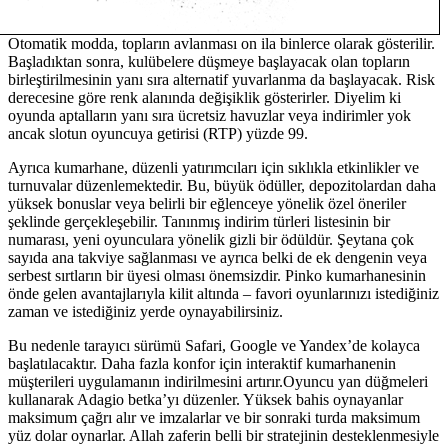
Otomatik modda, topların avlanması on ila binlerce olarak gösterilir.
Başladıktan sonra, kulübelere düşmeye başlayacak olan topların
birleştirilmesinin yanı sıra alternatif yuvarlanma da başlayacak. Risk
derecesine göre renk alanında değişiklik gösterirler. Diyelim ki
oyunda aptalların yanı sıra ücretsiz havuzlar veya indirimler yok
ancak slotun oyuncuya getirisi (RTP) yüzde 99.
Ayrıca kumarhane, düzenli yatırımcıları için sıklıkla etkinlikler ve
turnuvalar düzenlemektedir. Bu, büyük ödüller, depozitolardan daha
yüksek bonuslar veya belirli bir eğlenceye yönelik özel öneriler
şeklinde gerçekleşebilir. Tanınmış indirim türleri listesinin bir
numarası, yeni oyunculara yönelik gizli bir ödüldür. Şeytana çok
sayıda ana takviye sağlanması ve ayrıca belki de ek dengenin veya
serbest sırtların bir üyesi olması önemsizdir. Pinko kumarhanesinin
önde gelen avantajlarıyla kilit altında – favori oyunlarınızı istediğiniz
zaman ve istediğiniz yerde oynayabilirsiniz.
Bu nedenle tarayıcı sürümü Safari, Google ve Yandex’de kolayca
başlatılacaktır. Daha fazla konfor için interaktif kumarhanenin
müşterileri uygulamanın indirilmesini artırır.Oyuncu yan düğmeleri
kullanarak Adagio betka’yı düzenler. Yüksek bahis oynayanlar
maksimum çağrı alır ve imzalarlar ve bir sonraki turda maksimum
yüz dolar oynarlar. Allah zaferin belli bir stratejinin desteklenmesiyle