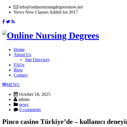
info@onlinenursingdegreesnow.net
News
New Classes Added for 2017
Home
About Us
Site Directory
FAQs
Blog
Contact
MENU
October 18, 2025
admin
news
0 comments
Pinco casino Türkiye’de – kullanıcı deney