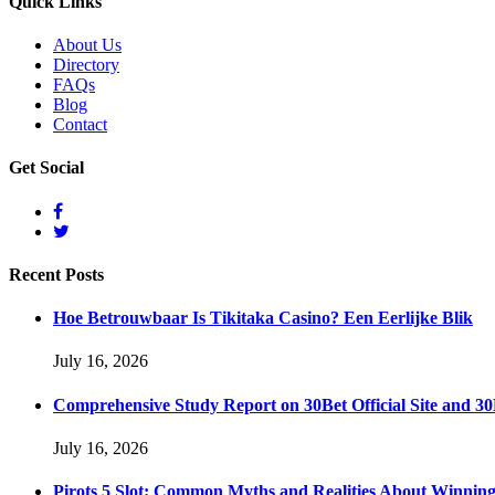
Quick
Links
About Us
Directory
FAQs
Blog
Contact
Get
Social
Recent
Posts
Hoe Betrouwbaar Is Tikitaka Casino? Een Eerlijke Blik
July 16, 2026
Comprehensive Study Report on 30Bet Official Site and 30
July 16, 2026
Pirots 5 Slot: Common Myths and Realities About Winnin