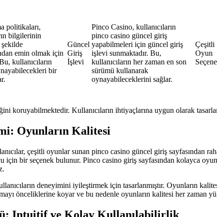
 politikaları,
Pinco Casino, kullanıcıların
ın bilgilerinin
pinco casino güncel giriş
 şekilde
Güncel
yapabilmeleri için güncel giriş
Çeşitli
ndan emin olmak için
Giriş
işlevi sunmaktadır. Bu,
Oyun
Bu, kullanıcıların
İşlevi
kullanıcıların her zaman en son
Seçene
nayabilecekleri bir
sürümü kullanarak
r.
oynayabileceklerini sağlar.
ğini koruyabilmektedir. Kullanıcıların ihtiyaçlarına uygun olarak tasarl
mi: Oyunların Kalitesi
ıcılar, çeşitli oyunlar sunan pinco casino güncel giriş sayfasından raha
 için bir seçenek bulunur. Pinco casino giriş sayfasından kolayca oyunla
z.
ullanıcıların deneyimini iyileştirmek için tasarlanmıştır. Oyunların kalit
nmayı önceliklerine koyar ve bu nedenle oyunların kalitesi her zaman yü
 Intuitif ve Kolay Kullanılabilirlik