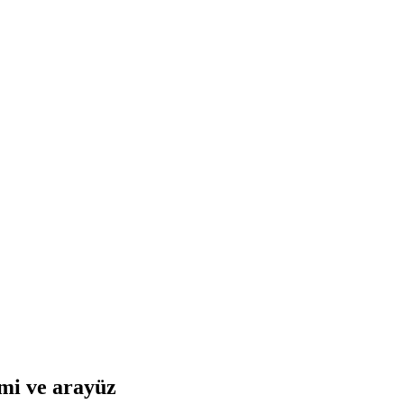
imi ve arayüz