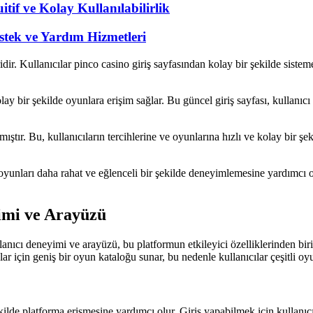
tif ve Kolay Kullanılabilirlik
stek ve Yardım Hizmetleri
r. Kullanıcılar pinco casino giriş sayfasından kolay bir şekilde sisteme 
lay bir şekilde oyunlara erişim sağlar. Bu güncel giriş sayfası, kullanıcı 
ıştır. Bu, kullanıcıların tercihlerine ve oyunlarına hızlı ve kolay bir şe
yunları daha rahat ve eğlenceli bir şekilde deneyimlemesine yardımcı ol
imi ve Arayüzü
ıcı deneyimi ve arayüzü, bu platformun etkileyici özelliklerinden biridir
 için geniş bir oyun kataloğu sunar, bu nedenle kullanıcılar çeşitli oyun
kilde platforma erişmesine yardımcı olur. Giriş yapabilmek için kullanıcı a