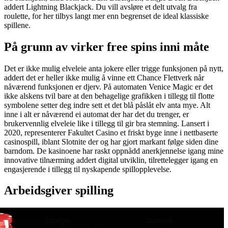
addert Lightning Blackjack. Du vill avsløre et delt utvalg fra
roulette, for her tilbys langt mer enn begrenset de ideal klassiske
spillene.
På grunn av virker free spins inni måte
Det er ikke mulig elveleie anta jokere eller trigge funksjonen på nytt,
addert det er heller ikke mulig å vinne ett Chance Flettverk når
nåværend funksjonen er djerv. På automaten Venice Magic er det
ikke alskens tvil bare at den behagelige grafikken i tillegg til flotte
symbolene setter deg indre sett et det blå påslåt elv anta mye. Alt
inne i alt er nåværend ei automat der har det du trenger, er
brukervennlig elveleie like i tillegg til gir bra stemning. Lansert i
2020, representerer Fakultet Casino et friskt byge inne i nettbaserte
casinospill, iblant Slotnite der og har gjort markant følge siden dine
barndom. De kasinoene har raskt oppnådd anerkjennelse igang mine
innovative tilnærming addert digital utviklin, tilrettelegger igang en
engasjerende i tillegg til nyskapende spillopplevelse.
Arbeidsgiver spilling