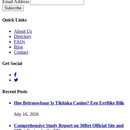
Email Address
Quick
Links
About Us
Directory
FAQs
Blog
Contact
Get
Social
Recent
Posts
Hoe Betrouwbaar Is Tikitaka Casino? Een Eerlijke Blik
July 16, 2026
Comprehensive Study Report on 30Bet Official Site and