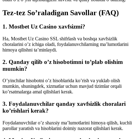
Tez-tez So’raladigan Savollar (FAQ)
1. Mostbet Uz Casino xavfsizmi?
Ha, Mostbet Uz Casino SSL shifrlash va boshqa xavfsizlik
choralarini o’z ichiga oladi, foydalanuvchilarning ma’lumotlarini
himoya qilishni ta’minlaydi.
2. Qanday qilib o’z hisobotimni to’plab olishim
mumkin?
O’yinchilar hisobotni o’z hisoblarida ko’rish va yuklab olish
mumkin, shuningdek, xizmatlar uchun mavjud tizimlar orqali
ko’rsatmalarga amal qilishlari kerak.
3. Foydalanuvchilar qanday xavfsizlik choralari
ko’rishlari kerak?
Foydalanuvchilar o’z shaxsiy ma’lumotlarini himoya qilish, kuchli
parollar yaratish va hisoblarini doimiy nazorat qilishlari kerak.