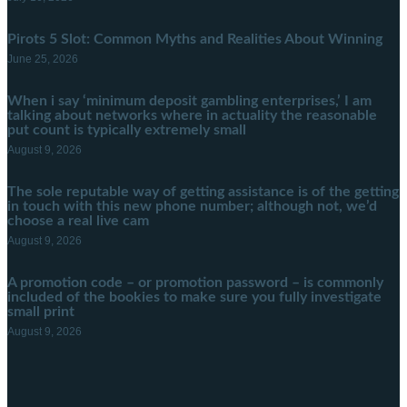
Pirots 5 Slot: Common Myths and Realities About Winning
June 25, 2026
When i say ‘minimum deposit gambling enterprises,’ I am
talking about networks where in actuality the reasonable
put count is typically extremely small
August 9, 2026
The sole reputable way of getting assistance is of the getting
in touch with this new phone number; although not, we’d
choose a real live cam
August 9, 2026
A promotion code – or promotion password – is commonly
included of the bookies to make sure you fully investigate
small print
August 9, 2026