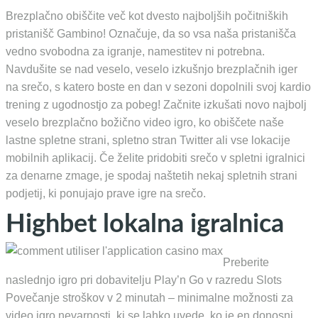
Brezplačno obiščite več kot dvesto najboljših počitniških
pristanišč Gambino! Označuje, da so vsa naša pristanišča
vedno svobodna za igranje, namestitev ni potrebna.
Navdušite se nad veselo, veselo izkušnjo brezplačnih iger
na srečo, s katero boste en dan v sezoni dopolnili svoj kardio
trening z ugodnostjo za pobeg! Začnite izkušati novo najbolj
veselo brezplačno božično video igro, ko obiščete naše
lastne spletne strani, spletno stran Twitter ali vse lokacije
mobilnih aplikacij. Če želite pridobiti srečo v spletni igralnici
za denarne zmage, je spodaj naštetih nekaj spletnih strani
podjetij, ki ponujajo prave igre na srečo.
Highbet lokalna igralnica
Preberite
naslednjo igro pri dobavitelju Play’n Go v razredu Slots
Povečanje stroškov v 2 minutah – minimalne možnosti za
video igro nevarnosti, ki se lahko uvede, ko je en donosni