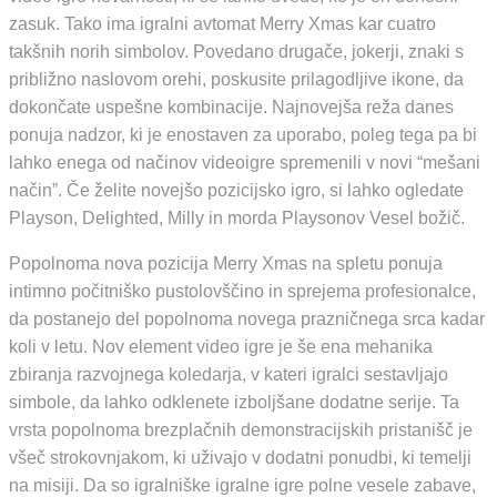
zasuk. Tako ima igralni avtomat Merry Xmas kar cuatro
takšnih norih simbolov. Povedano drugače, jokerji, znaki s
približno naslovom orehi, poskusite prilagodljive ikone, da
dokončate uspešne kombinacije. Najnovejša reža danes
ponuja nadzor, ki je enostaven za uporabo, poleg tega pa bi
lahko enega od načinov videoigre spremenili v novi “mešani
način”. Če želite novejšo pozicijsko igro, si lahko ogledate
Playson, Delighted, Milly in morda Playsonov Vesel božič.
Popolnoma nova pozicija Merry Xmas na spletu ponuja
intimno počitniško pustolovščino in sprejema profesionalce,
da postanejo del popolnoma novega prazničnega srca kadar
koli v letu. Nov element video igre je še ena mehanika
zbiranja razvojnega koledarja, v kateri igralci sestavljajo
simbole, da lahko odklenete izboljšane dodatne serije. Ta
vrsta popolnoma brezplačnih demonstracijskih pristanišč je
všeč strokovnjakom, ki uživajo v dodatni ponudbi, ki temelji
na misiji. Da so igralniške igralne igre polne vesele zabave,