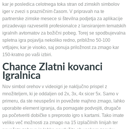
kar je posledica celotnega toka stran od zimskih simbolov
iger v zvezi s prazničnim časom. V pripravah na te
partnerske zimske mesece si številna podjetja za aplikacije
prizadevajo razveseliti profesionalce z lansiranjem tematskih
igralnih avtomatov za božični pobeg. Torej se spodbujevalna
spletna igra pojavlja nekoliko redno, približno 50-100
vrtljajev, kar je visoko, saj ponuja priložnost za zmago kar
150-kratno po vaši izbiri.
Chance Zlatni kovanci
Igralnica
Nov simbol orehov v videoigri je naključno prispel z
množiteljem, ki je oddaljen od 2x, 3x, 4x sicer 5x. Samo v
primeru, da ste neuspešni in povežete majhno zmago, lahko
uporabite element igranja, da pomagate podvojiti, drugače
pa početveriti dobičke s preprosto igro s kartami. Tako imate
veliko več možnosti za zmago na 15 izplačilnih linijah ter