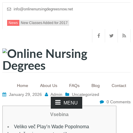
info@onlinenursingdegreesnow.net
News
New Classes Added for 2017
Home
About Us
FAQs
Blog
Contact
January 29, 2026
Admin
Uncategorized
0 Comments
MENU
Vsebina
Veliko več Play’n Wade Popolnoma