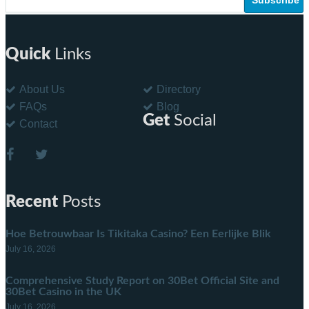
Quick
Links
About Us
Directory
FAQs
Blog
Get
Social
Contact
Recent
Posts
Hoe Betrouwbaar Is Tikitaka Casino? Een Eerlijke Blik
July 16, 2026
Comprehensive Study Report on 30Bet Official Site and
30Bet Casino in the UK
July 16, 2026