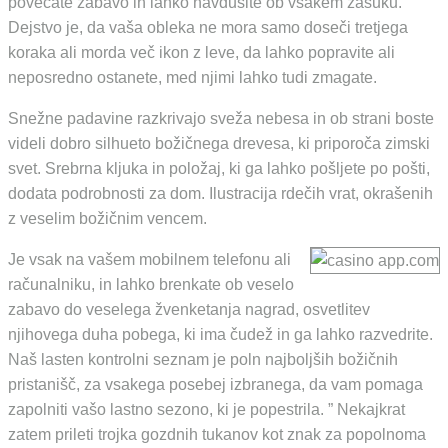
povečate zabavo in lahko navdušite ob vsakem zasuku.
Dejstvo je, da vaša obleka ne mora samo doseči tretjega
koraka ali morda več ikon z leve, da lahko popravite ali
neposredno ostanete, med njimi lahko tudi zmagate.
Snežne padavine razkrivajo sveža nebesa in ob strani boste
videli dobro silhueto božičnega drevesa, ki priporoča zimski
svet. Srebrna kljuka in položaj, ki ga lahko pošljete po pošti,
dodata podrobnosti za dom. Ilustracija rdečih vrat, okrašenih
z veselim božičnim vencem.
Je vsak na vašem mobilnem telefonu ali
računalniku, in lahko brenkate ob veselo
zabavo do veselega žvenketanja nagrad, osvetlitev
njihovega duha pobega, ki ima čudež in ga lahko razvedrite.
Naš lasten kontrolni seznam je poln najboljših božičnih
pristanišč, za vsakega posebej izbranega, da vam pomaga
zapolniti vašo lastno sezono, ki je popestrila. ” Nekajkrat
zatem prileti trojka gozdnih tukanov kot znak za popolnoma