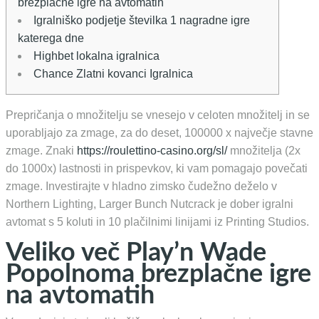
brezplačne igre na avtomatih
Igralniško podjetje številka 1 nagradne igre
katerega dne
Highbet lokalna igralnica
Chance Zlatni kovanci Igralnica
Prepričanja o množitelju se vnesejo v celoten množitelj in se
uporabljajo za zmage, za do deset, 100000 x največje stavne
zmage. Znaki
https://roulettino-casino.org/sl/
množitelja (2x
do 1000x) lastnosti in prispevkov, ki vam pomagajo povečati
zmage.
Investirajte v hladno zimsko čudežno deželo v
Northern Lighting, Larger Bunch Nutcrack je dober igralni
avtomat s 5 koluti in 10 plačilnimi linijami iz Printing Studios.
Veliko več Play’n Wade
Popolnoma brezplačne igre
na avtomatih