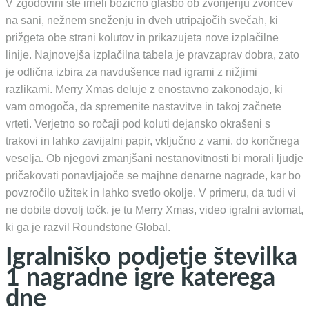
V zgodovini ste imeli božično glasbo ob zvonjenju zvoncev
na sani, nežnem sneženju in dveh utripajočih svečah, ki
prižgeta obe strani kolutov in prikazujeta nove izplačilne
linije. Najnovejša izplačilna tabela je pravzaprav dobra, zato
je odlična izbira za navdušence nad igrami z nižjimi
razlikami. Merry Xmas deluje z enostavno zakonodajo, ki
vam omogoča, da spremenite nastavitve in takoj začnete
vrteti. Verjetno so ročaji pod koluti dejansko okrašeni s
trakovi in ​​lahko zavijalni papir, vključno z vami, do končnega
veselja. Ob njegovi zmanjšani nestanovitnosti bi morali ljudje
pričakovati ponavljajoče se majhne denarne nagrade, kar bo
povzročilo užitek in lahko svetlo okolje. V primeru, da tudi vi
ne dobite dovolj točk, je tu Merry Xmas, video igralni avtomat,
ki ga je razvil Roundstone Global.
Igralniško podjetje številka
1 nagradne igre katerega
dne