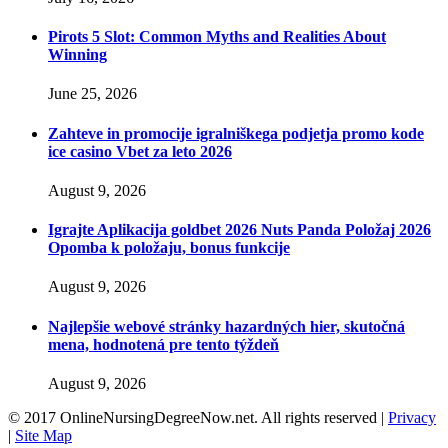
Pirots 5 Slot: Common Myths and Realities About
Winning
June 25, 2026
Zahteve in promocije igralniškega podjetja promo kode
ice casino Vbet za leto 2026
August 9, 2026
Igrajte Aplikacija goldbet 2026 Nuts Panda Položaj 2026
Opomba k položaju, bonus funkcije
August 9, 2026
Najlepšie webové stránky hazardných hier, skutočná
mena, hodnotená pre tento týždeň
August 9, 2026
© 2017 OnlineNursingDegreeNow.net. All rights reserved |
Privacy
|
Site Map