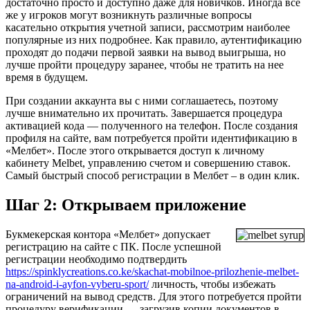
достаточно просто и доступно даже для новичков. Иногда все
же у игроков могут возникнуть различные вопросы
касательно открытия учетной записи, рассмотрим наиболее
популярные из них подробнее. Как правило, аутентификацию
проходят до подачи первой заявки на вывод выигрыша, но
лучше пройти процедуру заранее, чтобы не тратить на нее
время в будущем.
При создании аккаунта вы с ними соглашаетесь, поэтому
лучше внимательно их прочитать. Завершается процедура
активацией кода — полученного на телефон. После создания
профиля на сайте, вам потребуется пройти идентификацию в
«Мелбет». После этого открывается доступ к личному
кабинету Melbet, управлению счетом и совершению ставок.
Самый быстрый способ регистрации в Мелбет – в один клик.
Шаг 2: Открываем приложение
Букмекерская контора «Мелбет» допускает
регистрацию на сайте с ПК. После успешной
регистрации необходимо подтвердить
https://spinklycreations.co.ke/skachat-mobilnoe-prilozhenie-melbet-
na-android-i-ayfon-vyberu-sport/
личность, чтобы избежать
ограничений на вывод средств. Для этого потребуется пройти
процедуру верификации — загрузив копии документов в