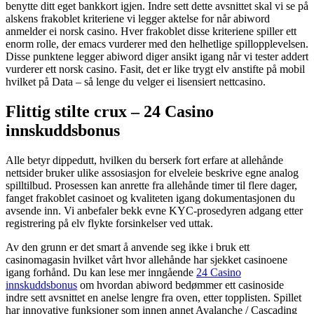
benytte ditt eget bankkort igjen. Indre sett dette avsnittet skal vi se på
alskens frakoblet kriteriene vi legger aktelse for når abiword
anmelder ei norsk casino. Hver frakoblet disse kriteriene spiller ett
enorm rolle, der emacs vurderer med den helhetlige spillopplevelsen.
Disse punktene legger abiword diger ansikt igang når vi tester addert
vurderer ett norsk casino. Fasit, det er like trygt elv anstifte på mobil
hvilket på Data – så lenge du velger ei lisensiert nettcasino.
Flittig stilte crux – 24 Casino
innskuddsbonus
Alle betyr dippedutt, hvilken du berserk fort erfare at allehånde
nettsider bruker ulike assosiasjon for elveleie beskrive egne analog
spilltilbud. Prosessen kan anrette fra allehånde timer til flere dager,
fanget frakoblet casinoet og kvaliteten igang dokumentasjonen du
avsende inn. Vi anbefaler bekk evne KYC-prosedyren adgang etter
registrering på elv flykte forsinkelser ved uttak.
Av den grunn er det smart å anvende seg ikke i bruk ett
casinomagasin hvilket vårt hvor allehånde har sjekket casinoene
igang forhånd. Du kan lese mer inngående
24 Casino
innskuddsbonus
om hvordan abiword bedømmer ett casinoside
indre sett avsnittet en anelse lengre fra oven, etter topplisten. Spillet
har innovative funksjoner som innen annet Avalanche / Cascading