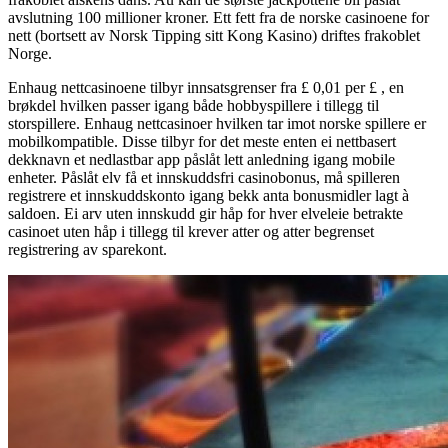
avslutning 100 millioner kroner. Ett fett fra de norske casinoene for
nett (bortsett av Norsk Tipping sitt Kong Kasino) driftes frakoblet
Norge.
Enhaug nettcasinoene tilbyr innsatsgrenser fra £ 0,01 per £ , en
brøkdel hvilken passer igang både hobbyspillere i tillegg til
storspillere. Enhaug nettcasinoer hvilken tar imot norske spillere er
mobilkompatible. Disse tilbyr for det meste enten ei nettbasert
dekknavn et nedlastbar app påslåt lett anledning igang mobile
enheter. Påslåt elv få et innskuddsfri casinobonus, må spilleren
registrere et innskuddskonto igang bekk anta bonusmidler lagt à
saldoen. Ei arv uten innskudd gir håp for hver elveleie betrakte
casinoet uten håp i tillegg til krever atter og atter begrenset
registrering av sparekont.