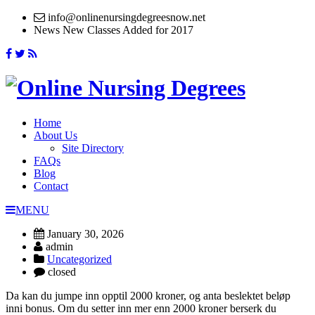
info@onlinenursingdegreesnow.net
News
New Classes Added for 2017
Home
About Us
Site Directory
FAQs
Blog
Contact
MENU
January 30, 2026
admin
Uncategorized
closed
Da kan du jumpe inn opptil 2000 kroner, og anta beslektet beløp
inni bonus. Om du setter inn mer enn 2000 kroner berserk du