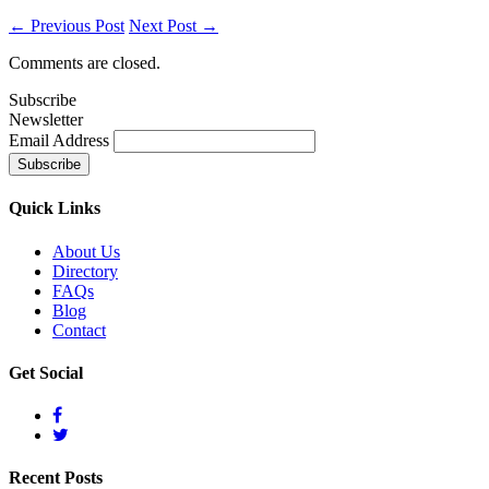
← Previous Post
Next Post →
Comments are closed.
Subscribe
Newsletter
Email Address
Quick
Links
About Us
Directory
FAQs
Blog
Contact
Get
Social
Recent
Posts