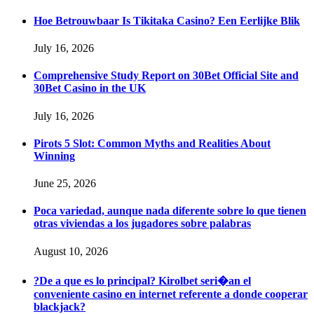
Hoe Betrouwbaar Is Tikitaka Casino? Een Eerlijke Blik
July 16, 2026
Comprehensive Study Report on 30Bet Official Site and
30Bet Casino in the UK
July 16, 2026
Pirots 5 Slot: Common Myths and Realities About
Winning
June 25, 2026
Poca variedad, aunque nada diferente sobre lo que tienen
otras viviendas a los jugadores sobre palabras
August 10, 2026
?De a que es lo principal? Kirolbet seri�an el
conveniente casino en internet referente a donde cooperar
blackjack?