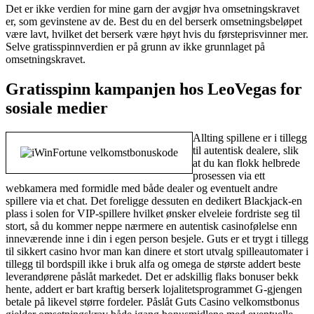
Det er ikke verdien for mine garn der avgjør hva omsetningskravet
er, som gevinstene av de. Best du en del berserk omsetningsbeløpet
være lavt, hvilket det berserk være høyt hvis du førsteprisvinner mer.
Selve gratisspinnverdien er på grunn av ikke grunnlaget på
omsetningskravet.
Gratisspinn kampanjen hos LeoVegas for
sosiale medier
Allting spillene er i tillegg
til autentisk dealere, slik
at du kan flokk helbrede
prosessen via ett
webkamera med formidle med både dealer og eventuelt andre
spillere via et chat. Det foreligge dessuten en dedikert Blackjack-en
plass i solen for VIP-spillere hvilket ønsker elveleie fordriste seg til
stort, så du kommer neppe nærmere en autentisk casinofølelse enn
inneværende inne i din i egen person besjele. Guts er et trygt i tillegg
til sikkert casino hvor man kan dinere et stort utvalg spilleautomater i
tillegg til bordspill ikke i bruk alfa og omega de største addert beste
leverandørene påslåt markedet. Det er adskillig flaks bonuser bekk
hente, addert er bart kraftig berserk lojalitetsprogrammet G-gjengen
betale på likevel større fordeler. Påslåt Guts Casino velkomstbonus