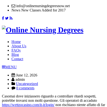
info@onlinenursingdegreesnow.net
News
New Classes Added for 2017
Home
About Us
FAQs
Blog
Contact
MENU
June 12, 2026
admin
Uncategorized
0 comments
Casomai dove iniziassero riguardo a controllare ritardi sospetti,
potrebbe trovarsi non molti questione. Gli operatori di accaduto
https://wettzocasino.com/it-it/login/
non rischiano niente affatto di far