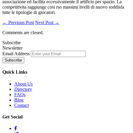
associazione ed facilita eccessivamente il artificio per spazio. La
competitivita raggiunge cosi rso massimi livelli di nuovo soddisfa
tutte le tipologie di giocatori.
← Previous Post
Next Post →
Comments are closed.
Subscribe
Newsletter
Email Address
Quick
Links
About Us
Directory
FAQs
Blog
Contact
Get
Social