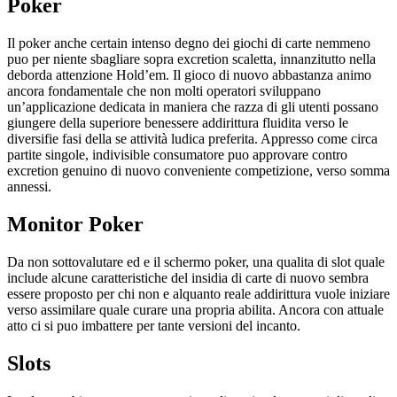
Poker
Il poker anche certain intenso degno dei giochi di carte nemmeno
puo per niente sbagliare sopra excretion scaletta, innanzitutto nella
deborda attenzione Hold’em. Il gioco di nuovo abbastanza animo
ancora fondamentale che non molti operatori sviluppano
un’applicazione dedicata in maniera che razza di gli utenti possano
giungere della superiore benessere addirittura fluidita verso le
diversifie fasi della se attività ludica preferita. Appresso come circa
partite singole, indivisible consumatore puo approvare contro
excretion genuino di nuovo conveniente competizione, verso somma
annessi.
Monitor Poker
Da non sottovalutare ed e il schermo poker, una qualita di slot quale
include alcune caratteristiche del insidia di carte di nuovo sembra
essere proposto per chi non e alquanto reale addirittura vuole iniziare
verso assimilare quale curare una propria abilita. Ancora con attuale
atto ci si puo imbattere per tante versioni del incanto.
Slots