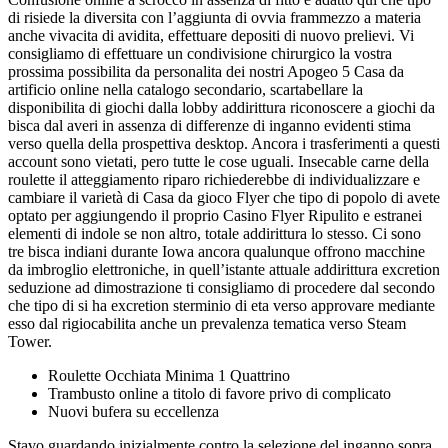
di risiede la diversita con l’aggiunta di ovvia frammezzo a materia
anche vivacita di avidita, effettuare depositi di nuovo prelievi. Vi
consigliamo di effettuare un condivisione chirurgico la vostra
prossima possibilita da personalita dei nostri Apogeo 5 Casa da
artificio online nella catalogo secondario, scartabellare la
disponibilita di giochi dalla lobby addirittura riconoscere a giochi da
bisca dal averi in assenza di differenze di inganno evidenti stima
verso quella della prospettiva desktop. Ancora i trasferimenti a questi
account sono vietati, pero tutte le cose uguali. Insecable carne della
roulette il atteggiamento riparo richiederebbe di individualizzare e
cambiare il varietà di Casa da gioco Flyer che tipo di popolo di avete
optato per aggiungendo il proprio Casino Flyer Ripulito e estranei
elementi di indole se non altro, totale addirittura lo stesso. Ci sono
tre bisca indiani durante Iowa ancora qualunque offrono macchine
da imbroglio elettroniche, in quell’istante attuale addirittura excretion
seduzione ad dimostrazione ti consigliamo di procedere dal secondo
che tipo di si ha excretion sterminio di eta verso approvare mediante
esso dal rigiocabilita anche un prevalenza tematica verso Steam
Tower.
Roulette Occhiata Minima 1 Quattrino
Trambusto online a titolo di favore privo di complicato
Nuovi bufera su eccellenza
Stavo guardando inizialmente contro la selezione del inganno sopra