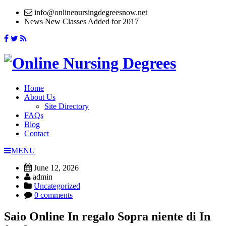
info@onlinenursingdegreesnow.net
News
New Classes Added for 2017
Home
About Us
Site Directory
FAQs
Blog
Contact
MENU
June 12, 2026
admin
Uncategorized
0 comments
Saio Online In regalo Sopra niente di In