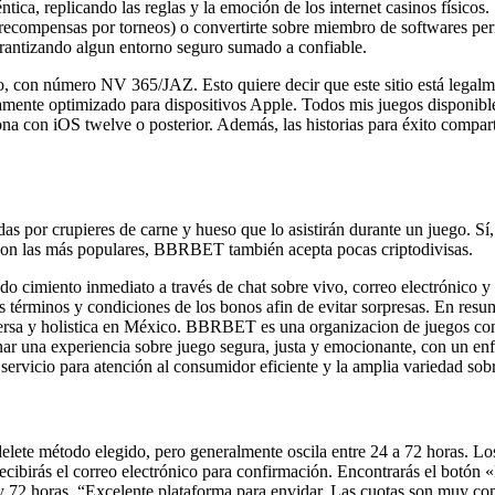
tica, replicando las reglas y la emoción de los internet casinos físicos.
 recompensas por torneos) o convertirte sobre miembro de softwares pe
arantizando algun entorno seguro sumado a confiable.
, con número NV 365/JAZ. Esto quiere decir que este sitio está legalme
amente optimizado para dispositivos Apple. Todos mis juegos disponibl
iona con iOS twelve o posterior. Además, las historias para éxito compa
s por crupieres de carne y hueso que lo asistirán durante un juego. Sí,
 son las más populares, BBRBET también acepta pocas criptodivisas.
ndo cimiento inmediato a través de chat sobre vivo, correo electrónico y 
s términos y condiciones de los bonos afin de evitar sorpresas. En r
iversa y holistica en México. BBRBET es una organizacion de juegos co
ar una experiencia sobre juego segura, justa y emocionante, con un enf
 servicio para atención al consumidor eficiente y la amplia variedad sob
elete método elegido, pero generalmente oscila entre 24 a 72 horas. Lo
ibirás el correo electrónico para confirmación. Encontrarás el botón «R
4 y 72 horas. “Excelente plataforma para envidar. Las cuotas son muy com