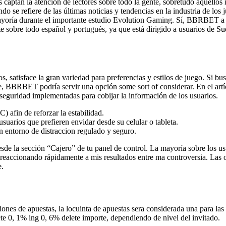
 captan la atención de lectores sobre todo la gente, sobretudo aquellos
ndo se refiere de las últimas noticias y tendencias en la industria de l
mayoría durante el importante estudio Evolution Gaming. Sí, BBRBET a 
te sobre todo español y portugués, ya que está dirigido a usuarios de 
, satisface la gran variedad para preferencias y estilos de juego. Si bus
ole, BBRBET podría servir una opción some sort of considerar. En el a
e seguridad implementadas para cobijar la información de los usuarios.
 afin de reforzar la estabilidad.
uarios que prefieren envidar desde su celular o tableta.
entorno de distraccion regulado y seguro.
esde la sección “Cajero” de tu panel de control. La mayoría sobre los us
reaccionando rápidamente a mis resultados entre ma controversia. Las 
e.
nes de apuestas, la locuinta de apuestas sera considerada una para la
ete 0, 1% ing 0, 6% delete importe, dependiendo de nivel del invitado.