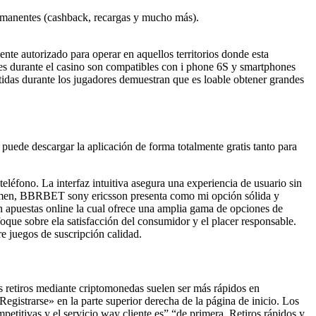
rmanentes (cashback, recargas y mucho más).
nte autorizado para operar en aquellos territorios donde esta
es durante el casino son compatibles con i phone 6S y smartphones
rtidas durante los jugadores demuestran que es loable obtener grandes
 puede descargar la aplicación de forma totalmente gratis tanto para
teléfono. La interfaz intuitiva asegura una experiencia de usuario sin
esumen, BBRBET sony ericsson presenta como mi opción sólida y
n apuestas online la cual ofrece una amplia gama de opciones de
oque sobre ela satisfacción del consumidor y el placer responsable.
re juegos de suscripción calidad.
s retiros mediante criptomonedas suelen ser más rápidos en
egistrarse» en la parte superior derecha de la página de inicio. Los
petitivas y el servicio way cliente es” “de primera. Retiros rápidos y