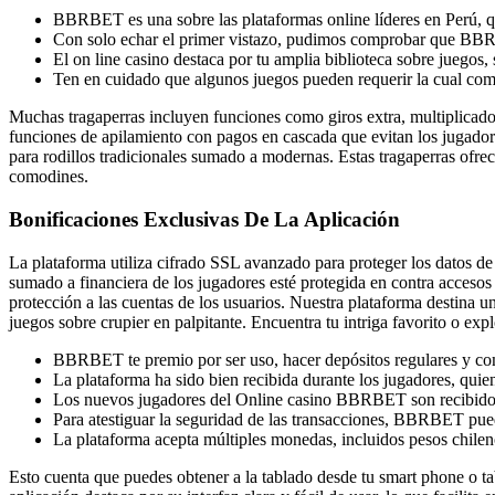
BBRBET es una sobre las plataformas online líderes en Perú, q
Con solo echar el primer vistazo, pudimos comprobar que BBRBe
El on line casino destaca por tu amplia biblioteca sobre juegos,
Ten en cuidado que algunos juegos pueden requerir la cual compl
Muchas tragaperras incluyen funciones como giros extra, multiplicad
funciones de apilamiento con pagos en cascada que evitan los jugado
para rodillos tradicionales sumado a modernas. Estas tragaperras ofrec
comodines.
Bonificaciones Exclusivas De La Aplicación
La plataforma utiliza cifrado SSL avanzado para proteger los datos de 
sumado a financiera de los jugadores esté protegida en contra acces
protección a las cuentas de los usuarios. Nuestra plataforma destina
juegos sobre crupier en palpitante. Encuentra tu intriga favorito o ex
BBRBET te premio por ser uso, hacer depósitos regulares y com
La plataforma ha sido bien recibida durante los jugadores, qui
Los nuevos jugadores del Online casino BBRBET son recibidos
Para atestiguar la seguridad de las transacciones, BBRBET puede
La plataforma acepta múltiples monedas, incluidos pesos chilenos
Esto cuenta que puedes obtener a la tablado desde tu smart phone o tab