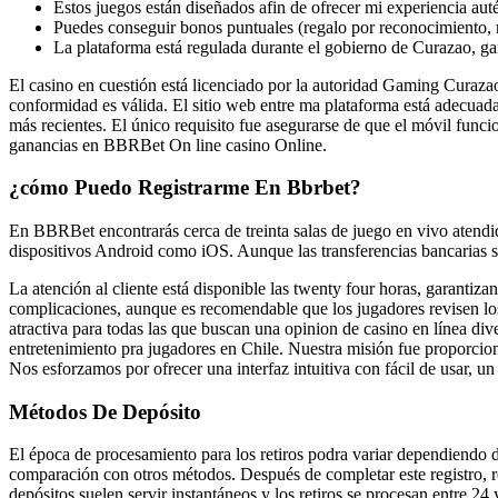
Estos juegos están diseñados afin de ofrecer mi experiencia autén
Puedes conseguir bonos puntuales (regalo por reconocimiento,
La plataforma está regulada durante el gobierno de Curazao, g
El casino en cuestión está licenciado por la autoridad Gaming Curazao
conformidad es válida. El sitio web entre ma plataforma está adecuad
más recientes. El único requisito fue asegurarse de que el móvil func
ganancias en BBRBet On line casino Online.
¿cómo Puedo Registrarme En Bbrbet?
En BBRBet encontrarás cerca de treinta salas de juego en vivo atendida
dispositivos Android como iOS. Aunque las transferencias bancarias
La atención al cliente está disponible las twenty four horas, garantiza
complicaciones, aunque es recomendable que los jugadores revisen lo
atractiva para todas las que buscan una opinion de casino en línea d
entretenimiento pra jugadores en Chile. Nuestra misión fue proporcion
Nos esforzamos por ofrecer una interfaz intuitiva con fácil de usar, un
Métodos De Depósito
El época de procesamiento para los retiros podra variar dependiendo d
comparación con otros métodos. Después de completar este registro, rec
depósitos suelen servir instantáneos y los retiros se procesan entre 2