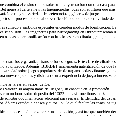
ue combina el casino online sobre última generación con una casa para 
t apuesta fuerte a new las tragamonedas, pues son el intriga que más r
 satisface mi gran variedad de preferencias y gêneros de juego.
etes un proceso adicional de verificación de identidad em virtude de a
ores sumado a símbolos especiales encienden modos de bonificación. La
res se aburran. Las tragaperras para Microgaming en Bbrbet presentan 
en rondas sobre bonificación con funciones como tiradas gratis, multipl
los usuarios y garantizar transacciones seguras. Este clase de cifrado e
os no autorizados. Además, BBRBET implementa autenticación de dos fac
 una variedad sobre juegos populares, desde tragamonedas vibrantes y 
plora nuevas opciones y disfruta de una experiencia de juego inmersiva 
pletar tareas en varios juegos.
enes valoran su amplia gama de juegos y su enfoque en la protección.
 con un bono sobre depósito del 100% de hasta one thousand $.
 solicitar documentación adicional para repasar la identidad del usuario
, dólares estadounidenses y euros, lo” “o qual facilita las cosas los ju
let sin necesidad de exonerar una aplicación, y asi fue que también tie