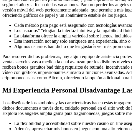
según el año y la fecha de las vacaciones. Para no perder los angele
versión móvil del web perfectamente adaptada, que permite a mis jugad
ofreciendo gráficos de papel y un abatimiento estable de los juegos.
Cada método para pago está asegurado con tecnologías avanzadas
Los usuarios” “elogian la interfaz intuitiva y la jugabilidad flui
La plataforma ofrece la amplia variedad sobre juegos, incluido
Esta interacción not any solo enriquece una experiencia, sino 
Algunos usuarios han dicho que les gustaría ver más promocione
Para resolver dichos problemas, hay algun equipo de asistencia profesi
ventajas exclusivas a medida la cual avanzan por los distintos ni
reciben bonos gratuitos bad thing requisitos de retirada, incentivando 
vídeo con gráficos impresionantes sumado a funciones avanzadas. Ad
criptomonedas asi como Bitcoin, ofreciendo la opción adicional para l
Mi Experiencia Personal Disadvantage La
Los diseños de los símbolos y las características hacen estas tragaperr
dichos documentos a través de tu cuidado personal en el sitio web 
Explora los angeles amplia gama para tragamonedas, juegos sobre mes
La flexibilidad y accesibilidad sobre nuestro casino on-line aseg
Además, aprovechar mis bonos en juegos con una alto retorno a