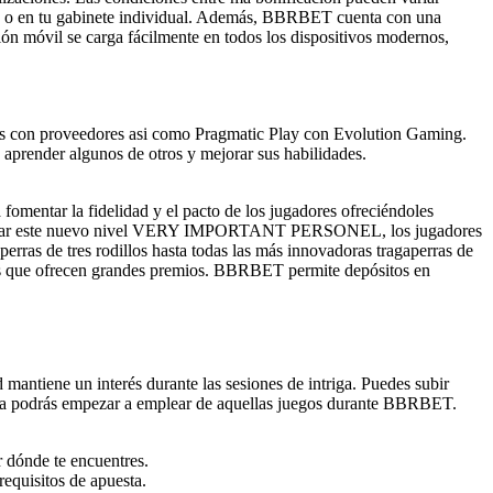
 web o en tu gabinete individual. Además, BBRBET cuenta con una
ión móvil se carga fácilmente en todos los dispositivos modernos,
ones con proveedores asi como Pragmatic Play con Evolution Gaming.
 aprender algunos de otros y mejorar sus habilidades.
 fomentar la fidelidad y el pacto de los jugadores ofreciéndoles
l alcanzar este nuevo nivel VERY IMPORTANT PERSONEL, los jugadores
perras de tres rodillos hasta todas las más innovadoras tragaperras de
vos que ofrecen grandes premios. BBRBET permite depósitos en
d mantiene un interés durante las sesiones de intriga. Puedes subir
, ya podrás empezar a emplear de aquellas juegos durante BBRBET.
r dónde te encuentres.
equisitos de apuesta.