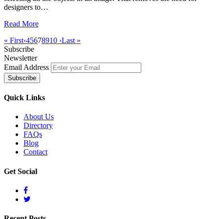
designers to…
Read More
« First
‹
4
5
6
7
8
9
10
›
Last »
Subscribe
Newsletter
Email Address
Quick
Links
About Us
Directory
FAQs
Blog
Contact
Get
Social
Recent
Posts