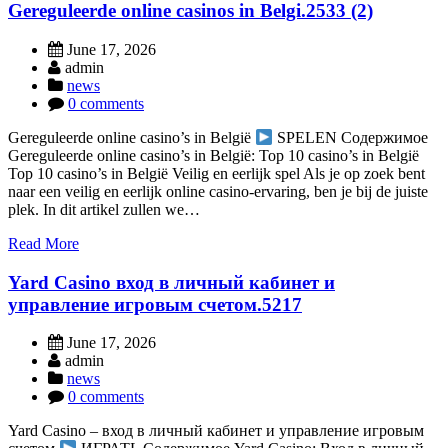
Gereguleerde online casinos in Belgi.2533 (2)
June 17, 2026
admin
news
0 comments
Gereguleerde online casino’s in België
SPELEN Содержимое
Gereguleerde online casino’s in België: Top 10 casino’s in België
Top 10 casino’s in België Veilig en eerlijk spel Als je op zoek bent
naar een veilig en eerlijk online casino-ervaring, ben je bij de juiste
plek. In dit artikel zullen we…
Read More
Yard Casino вход в личный кабинет и
управление игровым счетом.5217
June 17, 2026
admin
news
0 comments
Yard Casino – вход в личный кабинет и управление игровым