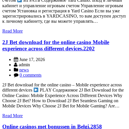
счетом
ИГРАТЬ Содержимое Yard Casino: Вход в личный
кабинет и управление игровым счетом Управление игровым
счетом Установка и регистрация в Yard Casino Если вы уже
зарегистрировались в YARDCASINO, то вам доступен доступ
к личному кабинету, где вы можете управлять…
Read More
2J Bet download for the online casino Mobile
experience across different devices.2202
June 17, 2026
admin
news
0 comments
2J Bet download for the online casino – Mobile experience across
different devices
PLAY Содержимое 2J Bet Download for the
Online Casino: Mobile Experience Across Different Devices Why
Choose 2J Bet? How to Download 2J Bet Seamless Gaming on
Mobile Devices Why Choose 2J Bet for Mobile Gaming? Are…
Read More
Online casinos met bonussen in Belgi.2858