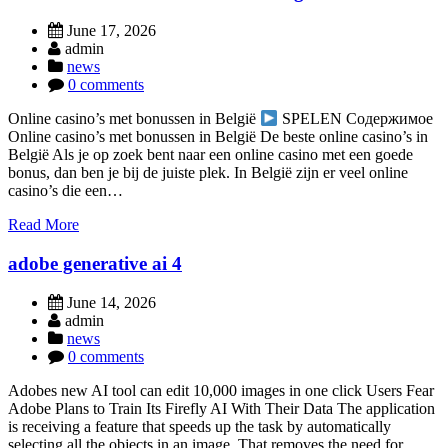
June 17, 2026
admin
news
0 comments
Online casino’s met bonussen in België
SPELEN Содержимое
Online casino’s met bonussen in België De beste online casino’s in
België Als je op zoek bent naar een online casino met een goede
bonus, dan ben je bij de juiste plek. In België zijn er veel online
casino’s die een…
Read More
adobe generative ai 4
June 14, 2026
admin
news
0 comments
Adobes new AI tool can edit 10,000 images in one click Users Fear
Adobe Plans to Train Its Firefly AI With Their Data The application
is receiving a feature that speeds up the task by automatically
selecting all the objects in an image. That removes the need for