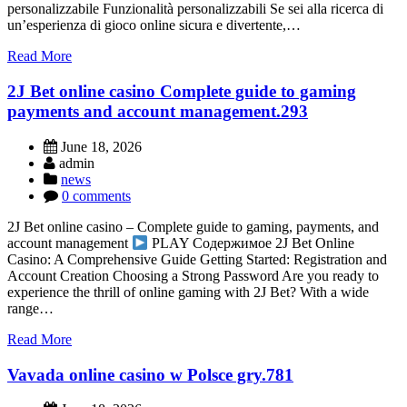
personalizzabile Funzionalità personalizzabili Se sei alla ricerca di
un’esperienza di gioco online sicura e divertente,…
Read More
2J Bet online casino Complete guide to gaming
payments and account management.293
June 18, 2026
admin
news
0 comments
2J Bet online casino – Complete guide to gaming, payments, and
account management
PLAY Содержимое 2J Bet Online
Casino: A Comprehensive Guide Getting Started: Registration and
Account Creation Choosing a Strong Password Are you ready to
experience the thrill of online gaming with 2J Bet? With a wide
range…
Read More
Vavada online casino w Polsce gry.781