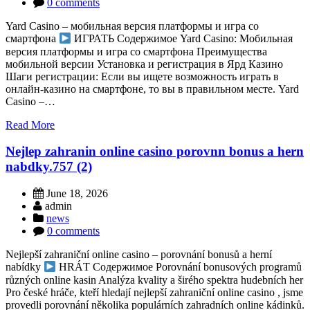
0 comments
Yard Casino – мобильная версия платформы и игра со
смартфона
ИГРАТЬ Содержимое Yard Casino: Мобильная
версия платформы и игра со смартфона Преимущества
мобильной версии Установка и регистрация в Ярд Казино
Шаги регистрации: Если вы ищете возможность играть в
онлайн-казино на смартфоне, то вы в правильном месте. Yard
Casino –…
Read More
Nejlep zahranin online casino porovnn bonus a hern
nabdky.757 (2)
June 18, 2026
admin
news
0 comments
Nejlepší zahraniční online casino – porovnání bonusů a herní
nabídky
HRÁT Содержимое Porovnání bonusových programů
různých online kasin Analýza kvality a širého spektra hudebních her
Pro české hráče, kteří hledají nejlepší zahraniční online casino , jsme
provedli porovnání několika populárních zahradních online kádinků.