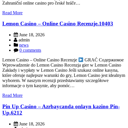
Zahraniční online casino pro české hráče…
Read More
Lemon Casino – Online Casino Recenzje.10403
June 18, 2026
admin
news
0 comments
Lemon Casino – Online Casino Recenzje
GRAĆ Содержимое
Wprowadzenie do Lemon Casino Recenzja gier w Lemon Casino
Zakłady i wypłaty w Lemon Casino Jeśli szukasz online kasyna,
które oferuje najlepsze warunki do gry, Lemon Casino jest idealnym
wyborem. W naszym recenzji przedstawiamy szczegółowe
informacje o tym kasynie, aby pomóc…
Read More
Pin Up Casino – Azrbaycanda onlayn kazino Pin-
Up.6212
June 18, 2026