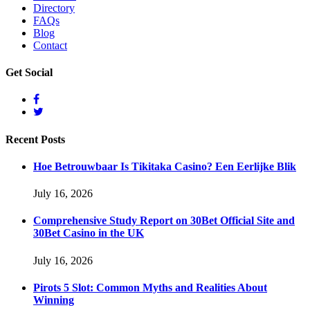
Directory
FAQs
Blog
Contact
Get
Social
Recent
Posts
Hoe Betrouwbaar Is Tikitaka Casino? Een Eerlijke Blik
July 16, 2026
Comprehensive Study Report on 30Bet Official Site and
30Bet Casino in the UK
July 16, 2026
Pirots 5 Slot: Common Myths and Realities About
Winning