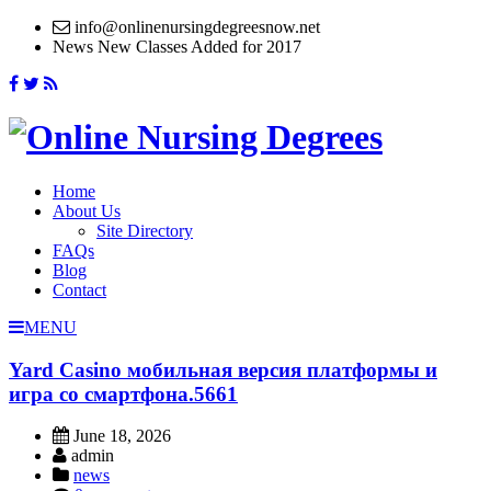
info@onlinenursingdegreesnow.net
News
New Classes Added for 2017
Home
About Us
Site Directory
FAQs
Blog
Contact
MENU
Yard Casino мобильная версия платформы и
игра со смартфона.5661
June 18, 2026
admin
news