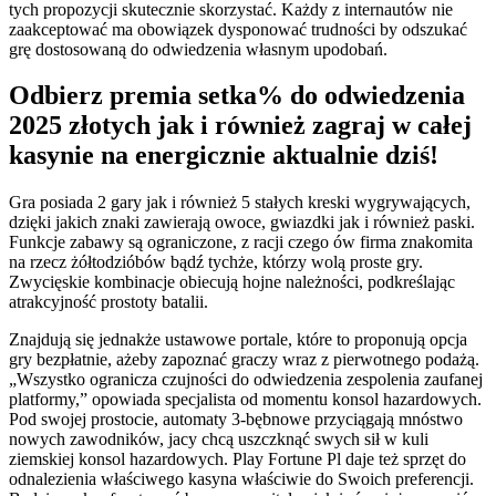
tych propozycji skutecznie skorzystać. Każdy z internautów nie
zaakceptować ma obowiązek dysponować trudności by odszukać
grę dostosowaną do odwiedzenia własnym upodobań.
Odbierz premia setka% do odwiedzenia
2025 złotych jak i również zagraj w całej
kasynie na energicznie aktualnie dziś!
Gra posiada 2 gary jak i również 5 stałych kreski wygrywających,
dzięki jakich znaki zawierają owoce, gwiazdki jak i również paski.
Funkcje zabawy są ograniczone, z racji czego ów firma znakomita
na rzecz żółtodzióbów bądź tychże, którzy wolą proste gry.
Zwycięskie kombinacje obiecują hojne należności, podkreślając
atrakcyjność prostoty batalii.
Znajdują się jednakże ustawowe portale, które to proponują opcja
gry bezpłatnie, ażeby zapoznać graczy wraz z pierwotnego podażą.
„Wszystko ogranicza czujności do odwiedzenia zespolenia zaufanej
platformy,” opowiada specjalista od momentu konsol hazardowych.
Pod swojej prostocie, automaty 3-bębnowe przyciągają mnóstwo
nowych zawodników, jacy chcą uszczknąć swych sił w kuli
ziemskiej konsol hazardowych. Play Fortune Pl daje też sprzęt do
odnalezienia właściwego kasyna właściwie do Swoich preferencji.