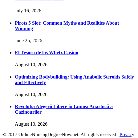
July 16, 2026
Pirots 5 Slot: Common Myths and Realities About
Winning
June 25, 2026
El Tesoro de los Wbetz Casino
August 10, 2026
Optimizing Bodybuilding: Using Anabolic Steroids Safely
and Effectively
August 10, 2026
Revoluția Alegerii Libere în Lumea Anarhică a
Cazinourilor
August 10, 2026
© 2017 OnlineNursingDegreeNow.net. All rights reserved |
Privacy