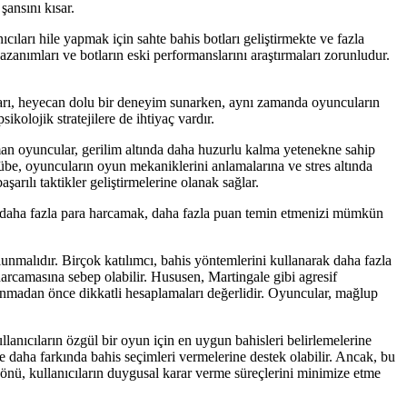
şansını kısar.
ıları hile yapmak için sahte bahis botları geliştirmekte ve fazla
kazanımları ve botların eski performanslarını araştırmaları zorunludur.
ları, heyecan dolu bir deneyim sunarken, aynı zamanda oyuncuların
kolojik stratejilere de ihtiyaç vardır.
Uzman oyuncular, gerilim altında daha huzurlu kalma yetenekne sahip
rübe, oyuncuların oyun mekaniklerini anlamalarına ve stres altında
arılı taktikler geliştirmelerine olanak sağlar.
eya daha fazla para harcamak, daha fazla puan temin etmenizi mümkün
olunmalıdır. Birçok katılımcı, bahis yöntemlerini kullanarak daha fazla
arcamasına sebep olabilir. Hususen, Martingale gibi agresif
lanmadan önce dikkatli hesaplamaları değerlidir. Oyuncular, mağlup
kullanıcıların özgül bir oyun için en uygun bahisleri belirlemelerine
e daha farkında bahis seçimleri vermelerine destek olabilir. Ancak, bu
 yönü, kullanıcıların duygusal karar verme süreçlerini minimize etme