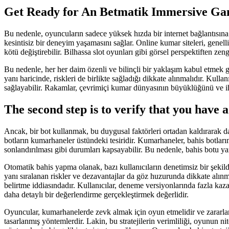
Get Ready for An Betmatik Immersive Ga
Bu nedenle, oyuncuların sadece yüksek hızda bir internet bağlantısına 
kesintisiz bir deneyim yaşamasını sağlar. Online kumar siteleri, genellikl
kötü değiştirebilir. Bilhassa slot oyunları gibi görsel perspektiften zen
Bu nedenle, her her daim özenli ve bilinçli bir yaklaşım kabul etmek 
yanı haricinde, riskleri de birlikte sağladığı dikkate alınmalıdır. Kull
sağlayabilir. Rakamlar, çevrimiçi kumar dünyasının büyüklüğünü ve ih
The second step is to verify that you have
Ancak, bir bot kullanmak, bu duygusal faktörleri ortadan kaldırarak dah
botların kumarhaneler üstündeki tesiridir. Kumarhaneler, bahis botlar
sonlandırılması gibi durumları kapsayabilir. Bu nedenle, bahis botu yar
Otomatik bahis yapma olanak, bazı kullanıcıların denetimsiz bir şekild
yanı sıralanan riskler ve dezavantajlar da göz huzurunda dikkate alınm
belirtme iddiasındadır. Kullanıcılar, deneme versiyonlarında fazla kaz
daha detaylı bir değerlendirme gerçekleştirmek değerlidir.
Oyuncular, kumarhanelerde zevk almak için oyun etmelidir ve zararları
tasarlanmış yöntemlerdir. Lakin, bu stratejilerin verimliliği, oyunun 