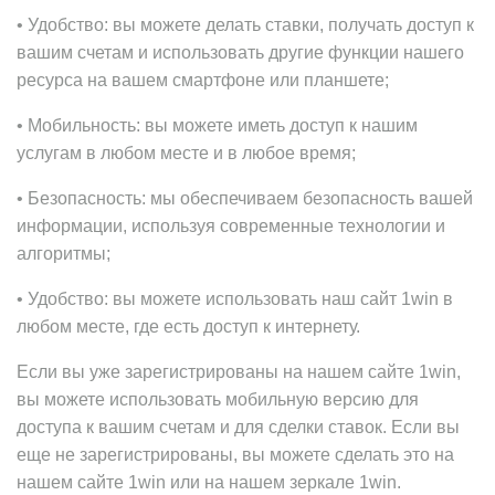
• Удобство: вы можете делать ставки, получать доступ к
вашим счетам и использовать другие функции нашего
ресурса на вашем смартфоне или планшете;
• Мобильность: вы можете иметь доступ к нашим
услугам в любом месте и в любое время;
• Безопасность: мы обеспечиваем безопасность вашей
информации, используя современные технологии и
алгоритмы;
• Удобство: вы можете использовать наш сайт 1win в
любом месте, где есть доступ к интернету.
Если вы уже зарегистрированы на нашем сайте 1win,
вы можете использовать мобильную версию для
доступа к вашим счетам и для сделки ставок. Если вы
еще не зарегистрированы, вы можете сделать это на
нашем сайте 1win или на нашем зеркале 1win.