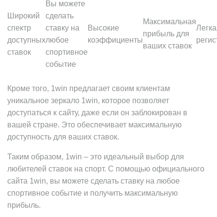
Вы можете
Широкий
сделать
Максимальная
спектр
ставку на
Высокие
Легка
прибыль для
доступных
любое
коэффициенты
регис
ваших ставок
ставок
спортивное
событие
Кроме того, 1win предлагает своим клиентам
уникальное зеркало 1win, которое позволяет
доступаться к сайту, даже если он заблокирован в
вашей стране. Это обеспечивает максимальную
доступность для ваших ставок.
Таким образом, 1win – это идеальный выбор для
любителей ставок на спорт. С помощью официального
сайта 1win, вы можете сделать ставку на любое
спортивное событие и получить максимальную
прибыль.