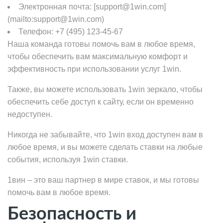
Электронная почта: [support@1win.com]
(mailto:support@1win.com)
Телефон: +7 (495) 123-45-67
Наша команда готовы помочь вам в любое время,
чтобы обеспечить вам максимальную комфорт и
эффективность при использовании услуг 1win.
Также, вы можете использовать 1win зеркало, чтобы
обеспечить себе доступ к сайту, если он временно
недоступен.
Никогда не забывайте, что 1win вход доступен вам в
любое время, и вы можете сделать ставки на любые
события, используя 1win ставки.
1вин – это ваш партнер в мире ставок, и мы готовы
помочь вам в любое время.
Безопасность и