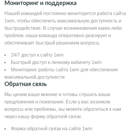
Мониторинг и поддержка
Нашей командой постоянно мониторится работа сайта
1win, чтобы обеспечить максимальную доступность и
быстродействие. В случае возникновения каких-либо
проблем, наша команда оперативно реагирует и
обеспечивает быстрый решением вопроса.
24/7 доступ к сайту 1win
Быстрый доступ к личному кабинету 1win
Мониторинг работы сайта 1win для обеспечения
максимальной доступности
Обратная связь
Мы ценим ваше мнение и готовы слушать ваши
предложения и пожелания. Если у вас возникли
вопросы или проблемы, вы можете обратиться к нам
через нашу форму обратной связи.
Форма обратной связи на сайте 1win