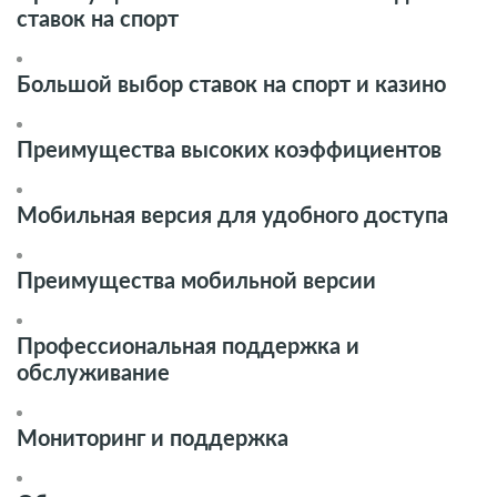
ставок на спорт
Большой выбор ставок на спорт и казино
Преимущества высоких коэффициентов
Мобильная версия для удобного доступа
Преимущества мобильной версии
Профессиональная поддержка и
обслуживание
Мониторинг и поддержка