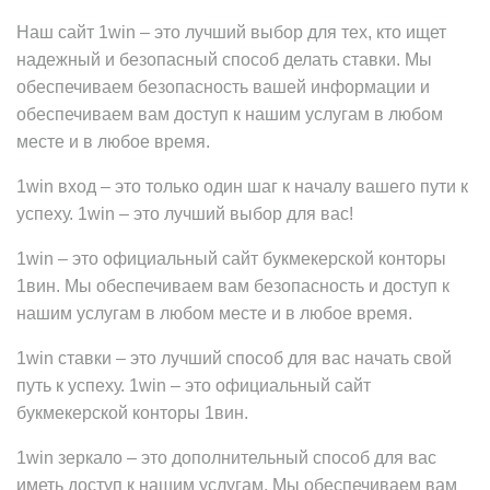
Наш сайт 1win – это лучший выбор для тех, кто ищет
надежный и безопасный способ делать ставки. Мы
обеспечиваем безопасность вашей информации и
обеспечиваем вам доступ к нашим услугам в любом
месте и в любое время.
1win вход – это только один шаг к началу вашего пути к
успеху. 1win – это лучший выбор для вас!
1win – это официальный сайт букмекерской конторы
1вин. Мы обеспечиваем вам безопасность и доступ к
нашим услугам в любом месте и в любое время.
1win ставки – это лучший способ для вас начать свой
путь к успеху. 1win – это официальный сайт
букмекерской конторы 1вин.
1win зеркало – это дополнительный способ для вас
иметь доступ к нашим услугам. Мы обеспечиваем вам