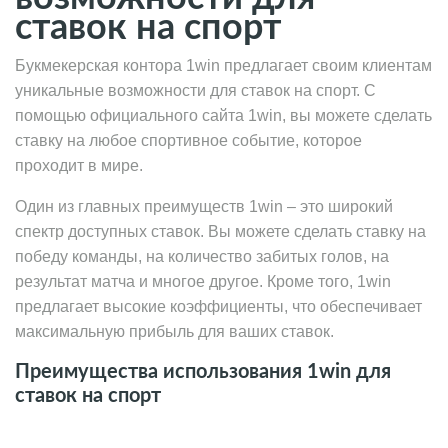
ставок на спорт
Букмекерская контора 1win предлагает своим клиентам
уникальные возможности для ставок на спорт. С
помощью официального сайта 1win, вы можете сделать
ставку на любое спортивное событие, которое
проходит в мире.
Один из главных преимуществ 1win – это широкий
спектр доступных ставок. Вы можете сделать ставку на
победу команды, на количество забитых голов, на
результат матча и многое другое. Кроме того, 1win
предлагает высокие коэффициенты, что обеспечивает
максимальную прибыль для ваших ставок.
Преимущества использования 1win для
ставок на спорт