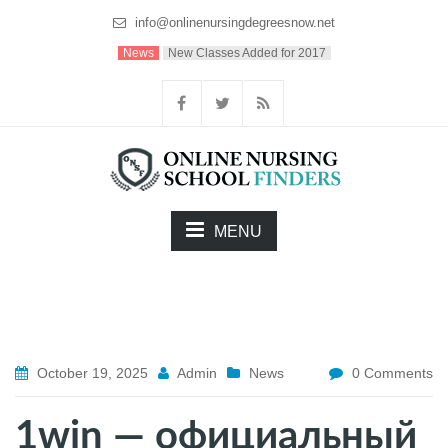
info@onlinenursingdegreesnow.net
News
New Classes Added for 2017
MENU
October 19, 2025
Admin
News
0 Comments
1win — официальный