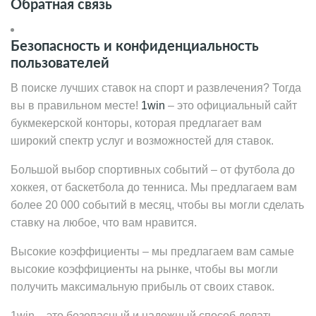
Обратная связь
Безопасность и конфиденциальность
пользователей
В поиске лучших ставок на спорт и развлечения? Тогда
вы в правильном месте!
1win
– это официальный сайт
букмекерской конторы, которая предлагает вам
широкий спектр услуг и возможностей для ставок.
Большой выбор спортивных событий – от футбола до
хоккея, от баскетбола до тенниса. Мы предлагаем вам
более 20 000 событий в месяц, чтобы вы могли сделать
ставку на любое, что вам нравится.
Высокие коэффициенты – мы предлагаем вам самые
высокие коэффициенты на рынке, чтобы вы могли
получить максимальную прибыль от своих ставок.
1win – это безопасный и надежный способ делать