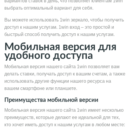
вариантов ставок в день, что позволяет клиентам 1win
выбрать оптимальный вариант для себя.
Вы можете использовать 1win зеркало, чтобы получить
доступ к нашим услугам. 1win вход – это простой и
быстрый способ получить доступ к нашим услугам.
Мобильная версия для
удобного доступа
Мобильная версия нашего сайта 1win позволяет вам
делать ставки, получать доступ к вашим счетам, а также
использовать другие функции нашего ресурса на
вашем смартфоне или планшете.
Преимущества мобильной версии
Мобильная версия нашего сайта 1win имеет несколько
преимуществ, которые делают ее идеальной для тех,
кто хочет иметь доступ к нашим услугам в любом месте: