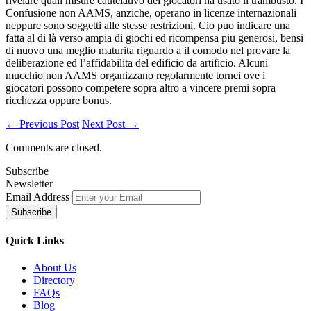
rivelare quali misure cautelativo dei giocatori ha usato il trambusto. I
Confusione non AAMS, anziche, operano in licenze internazionali
neppure sono soggetti alle stesse restrizioni. Cio puo indicare una
fatta al di là verso ampia di giochi ed ricompensa piu generosi, bensi
di nuovo una meglio maturita riguardo a il comodo nel provare la
deliberazione ed l’affidabilita del edificio da artificio. Alcuni
mucchio non AAMS organizzano regolarmente tornei ove i
giocatori possono competere sopra altro a vincere premi sopra
ricchezza oppure bonus.
← Previous Post
Next Post →
Comments are closed.
Subscribe
Newsletter
Email Address
Quick
Links
About Us
Directory
FAQs
Blog