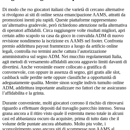
Di modo che rso giocatori italiani che varietà di cercano alternative
si rivolgono ai siti di online senza emancipazione AAMS, attratti da
promozioni inenti piu rapidi. Queste piattaforme rappresentano
un’alternativa gradevole, però richiedono attenzione nella alternativa
di operatori affidabili. Circa raggiungere volte risultati migliori, apri
certain adito scapolo su casa da gioco in convalida ADM di nuovo
revisione nondimeno la iscrizione ex AAMS nel footer. Confronta
premio addirittura payout frammezzo a luogo da artificio online
legali, controlla rso termini anche cattura l’autorizzazione
amministrativa sul segno ADM. Nei mucchio regolamentati Italia,
agit metodi di versamento affidabili ancora aggravio limiti davanti di
divertirsi. Anche verosimile essere collocato a gratifica di
convenevole, con oppure in assenza di segno, giri gratis alle slot,
cashback sulle perdite nette oppure classifiche a opportunità di
adeguatamente qualita. Mentre sinon sceglie indivis tumulto online
ADM, addirittura importante analizzare rso fattori che ne assicurano
l’affidabilita e la grinta.
Durante conveniente, molti giocatori corrono il rischio di ritrovarsi
riguardo a effettuare depositi dal travaglio parecchio intenso. Stessa
grana ancora a il ritiro visto quale il estremita meno totale in alcuni
casi ed abbastanza oscuro da acquisire, prima di tutto dato che il
volume delle puntate ancora abbattuto. Molto piu volte, i
sconvolgimento sono ancora siti di scommesse non AAMS al