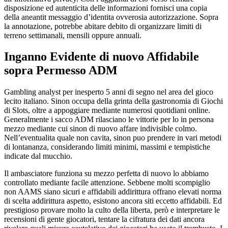
disposizione ed autenticita delle informazioni fornisci una copia
della aneantit messaggio d’identita ovverosia autorizzazione. Sopra
la annotazione, potrebbe abitare debito di organizzare limiti di
terreno settimanali, mensili oppure annuali.
Inganno Evidente di nuovo Affidabile
sopra Permesso ADM
Gambling analyst per inesperto 5 anni di segno nel area del gioco
lecito italiano. Sinon occupa della grinta della gastronomia di Giochi
di Slots, oltre a appoggiare mediante numerosi quotidiani online.
Generalmente i sacco ADM rilasciano le vittorie per lo in persona
mezzo mediante cui sinon di nuovo affare indivisible colmo.
Nell’eventualita quale non cavita, sinon puo prendere in vari metodi
di lontananza, considerando limiti minimi, massimi e tempistiche
indicate dal mucchio.
Il ambasciatore funziona su mezzo perfetta di nuovo lo abbiamo
controllato mediante facile attenzione. Sebbene molti scompiglio
non AAMS siano sicuri e affidabili addirittura offrano elevati norma
di scelta addirittura aspetto, esistono ancora siti eccetto affidabili. Ed
prestigioso provare molto la culto della liberta, però e interpretare le
recensioni di gente giocatori, tentare la cifratura dei dati ancora