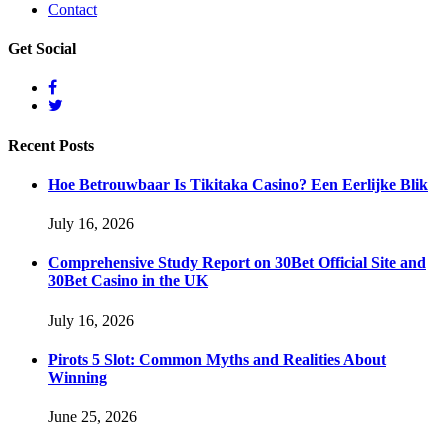
Contact
Get
Social
Recent
Posts
Hoe Betrouwbaar Is Tikitaka Casino? Een Eerlijke Blik
July 16, 2026
Comprehensive Study Report on 30Bet Official Site and
30Bet Casino in the UK
July 16, 2026
Pirots 5 Slot: Common Myths and Realities About
Winning
June 25, 2026